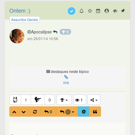
Ontem :)
Assuntos Gerais
Apocalipse
em 26/01/14 10:56
destaques neste tópico
link
1
0
1
0