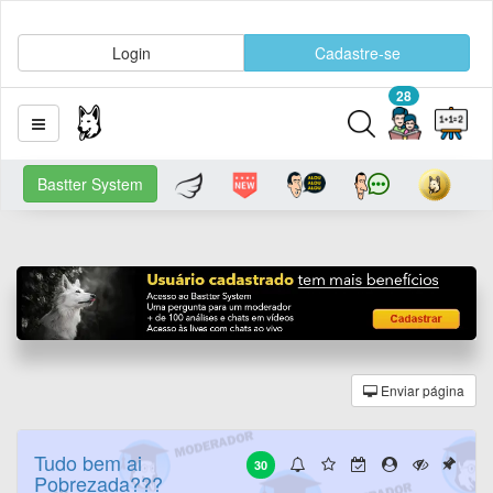
Login
Cadastre-se
28
Bastter System
Enviar página
Tudo bem ai
30
Pobrezada???