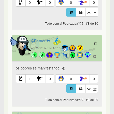
0
0
0
0
Tudo bem ai Pobrezada??? - #8 de 30
Bastter
em 27/01/2014 16:14
os pobres se manifestando :-))
1
0
0
0
Tudo bem ai Pobrezada??? - #9 de 30