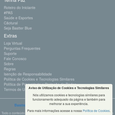
Roteiro do Iniciante
#PAS
Saúde e Esportes
Cãotural
Seja Bastter Blue
Extras
Loja Virtual
Perguntas Frequentes
Suporte
Fale Conosco
Sobre
Regras
Isenção de Responsabilidade
Política de Cookies e Tecnologias Similares
Política de Privacidade e Proteção de Dados
Aviso de Utilização de Cookies e Tecnologias Similares
Termos de Uso
Nós utilizamos cookies e tecnologias similares para
funcionamento adequado da página e também para
melhorar a sua experiência.
Bastter.com
2001 ©Todos os Direitos Reservados
Para mais informações acesse a nossa
Política de Cookies
.
Todo o conteúdo deste site é propriedade da Bastter.com, sendo expressamente