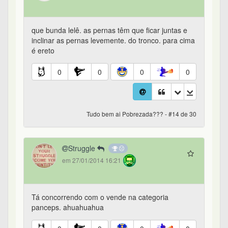
que bunda lelê. as pernas têm que ficar juntas e
inclinar as pernas levemente. do tronco. para cima
é ereto
0
0
0
0
Tudo bem ai Pobrezada??? - #14 de 30
Struggle
em 27/01/2014 16:21
Tá concorrendo com o vende na categoria
panceps. ahuahuahua