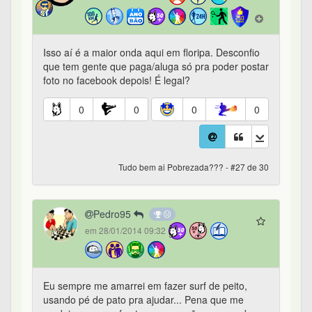
Isso aí é a maior onda aqui em floripa. Desconfio
que tem gente que paga/aluga só pra poder postar
foto no facebook depois! É legal?
0
0
0
0
Tudo bem ai Pobrezada??? - #27 de 30
Pedro95
em 28/01/2014 09:32
Eu sempre me amarrei em fazer surf de peito,
usando pé de pato pra ajudar... Pena que me