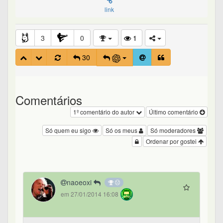
link
3
0
1
30
Comentários
1º comentário do autor
Último comentário
Só quem eu sigo
Só os meus
Só moderadores
Ordenar por gostei
naoeoxi
em 27/01/2014 16:08