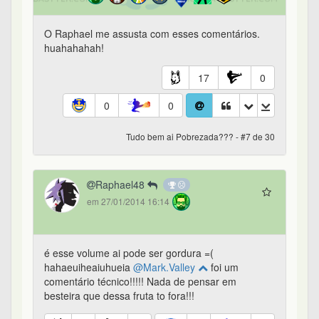
O Raphael me assusta com esses comentários.
huahahahah!
17
0
0
0
Tudo bem ai Pobrezada??? - #7 de 30
Raphael48
em 27/01/2014 16:14
é esse volume ai pode ser gordura =(
hahaeuiheaiuhueia
@Mark.Valley
foi um
comentário técnico!!!!! Nada de pensar em
besteira que dessa fruta to fora!!!