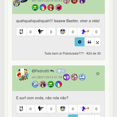
em 28/01/2014 00:43
quahquahquahquah!!! Issaew Bastter, viver a vida!
0
0
0
0
Tudo bem ai Pobrezada??? - #24 de 30
Pedro95
em 28/01/2014 01:39
E surf com onda, não rola não?
0
0
0
0