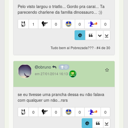
Pelo visto largou o triatlo... Gordo pra carai... Ta
parecendo charlene da familia dinossauro... :))
1
0
0
0
Tudo bem ai Pobrezada??? - #4 de 30
obruno
em 27/01/2014 16:13
se eu tivesse uma prancha dessa eu não falava
com qualquer um não...rsrs
0
0
0
0