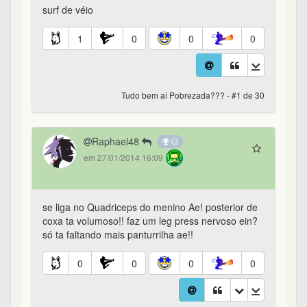
surf de véio
1
0
0
0
Tudo bem ai Pobrezada??? - #1 de 30
Raphael48
em 27/01/2014 16:09
se liga no Quadriceps do menino Ae! posterior de
coxa ta volumoso!! faz um leg press nervoso ein?
só ta faltando mais panturrilha ae!!
0
0
0
0