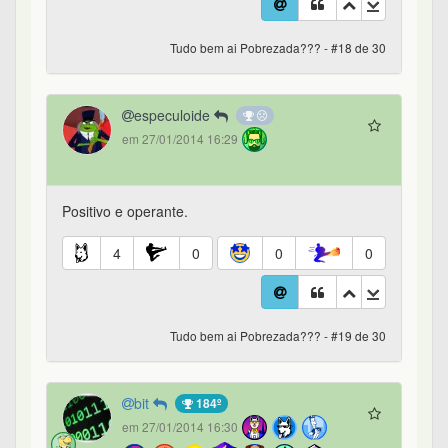
Tudo bem ai Pobrezada??? - #18 de 30
especuloide
em 27/01/2014 16:29
Positivo e operante.
4
0
0
0
Tudo bem ai Pobrezada??? - #19 de 30
bit
184º
em 27/01/2014 16:30