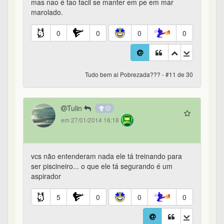
mas nao é tao facil se manter em pe em mar
marolado.
0
0
0
0
Tudo bem ai Pobrezada??? - #11 de 30
Tulin
em 27/01/2014 16:18
vcs não entenderam nada ele tá treinando para
ser piscineiro... o que ele tá segurando é um
aspirador
5
0
0
0