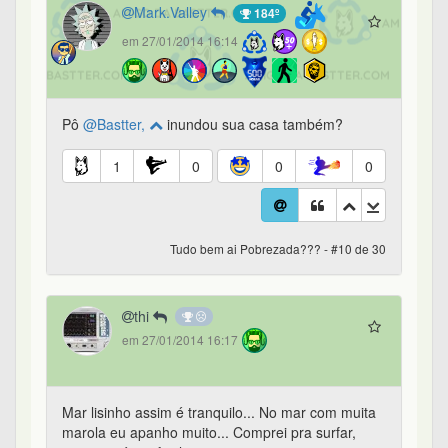
Mark.Valley
184º
em 27/01/2014 16:14
Pô
@Bastter,
inundou sua casa também?
1
0
0
0
Tudo bem ai Pobrezada??? - #10 de 30
thi
em 27/01/2014 16:17
Mar lisinho assim é tranquilo... No mar com muita
marola eu apanho muito... Comprei pra surfar,