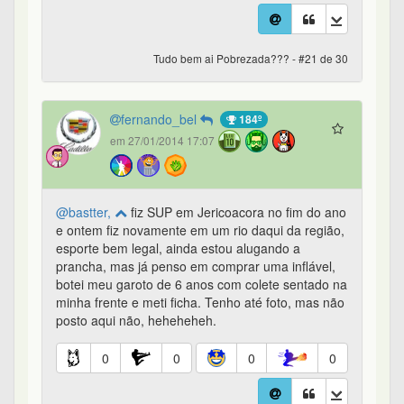
Tudo bem ai Pobrezada??? - #21 de 30
fernando_bel
184º
em 27/01/2014 17:07
@bastter,
fiz SUP em Jericoacora no fim do ano
e ontem fiz novamente em um rio daqui da região,
esporte bem legal, ainda estou alugando a
prancha, mas já penso em comprar uma inflável,
botei meu garoto de 6 anos com colete sentado na
minha frente e meti ficha. Tenho até foto, mas não
posto aqui não, heheheheh.
0
0
0
0