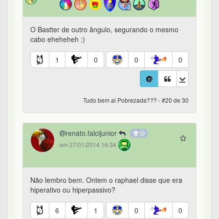
O Bastter de outro ângulo, segurando o mesmo
cabo eheheheh :)
1
0
0
0
Tudo bem ai Pobrezada??? - #20 de 30
renato.falcijunior
em 27/01/2014 16:34
Não lembro bem. Ontem o raphael disse que era
hiperativo ou hiperpassivo?
6
1
0
0