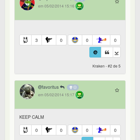
em 05/02/2014 15:16
3
0
0
0
Kraken - #2 de 5
favoritus
em 05/02/2014 15:17
KEEP CALM
0
0
0
0