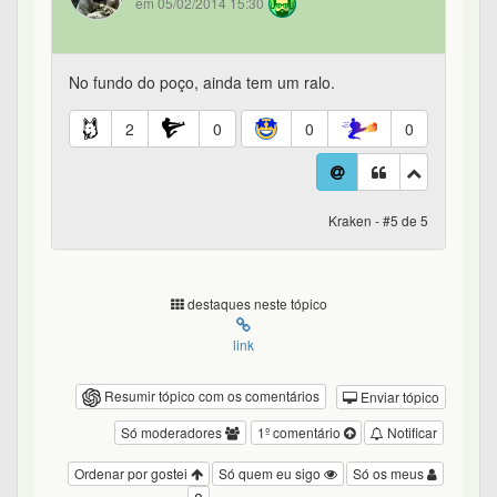
em 05/02/2014 15:30
No fundo do poço, ainda tem um ralo.
2
0
0
0
Kraken - #5 de 5
destaques neste tópico
link
Resumir tópico com os comentários
Enviar tópico
Só moderadores
1º comentário
Notificar
Ordenar por gostei
Só quem eu sigo
Só os meus