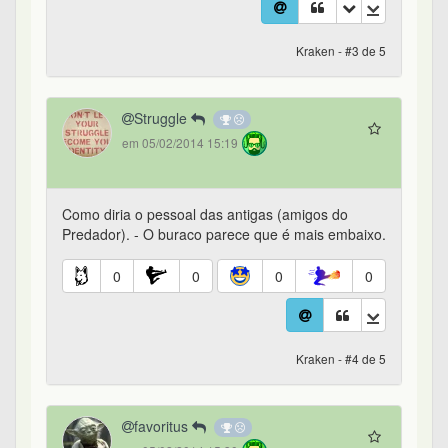
Kraken - #3 de 5
Struggle
em 05/02/2014 15:19
Como diria o pessoal das antigas (amigos do
Predador). - O buraco parece que é mais embaixo.
0
0
0
0
Kraken - #4 de 5
favoritus