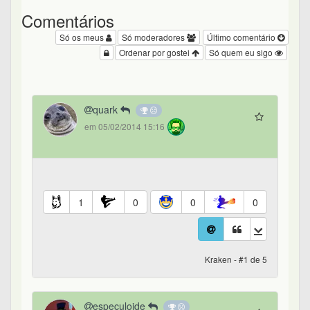
Comentários
Só os meus
Só moderadores
Último comentário
Ordenar por gostei
Só quem eu sigo
quark
em 05/02/2014 15:16
1
0
0
0
Kraken - #1 de 5
especuloide