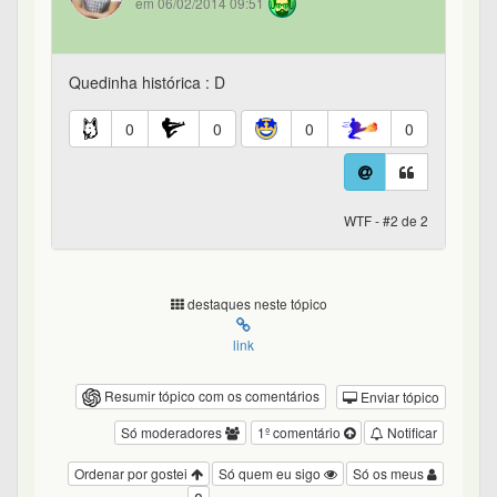
em 06/02/2014 09:51
Quedinha histórica : D
0
0
0
0
WTF - #2 de 2
destaques neste tópico
link
Resumir tópico com os comentários
Enviar tópico
Só moderadores
1º comentário
Notificar
Ordenar por gostei
Só quem eu sigo
Só os meus