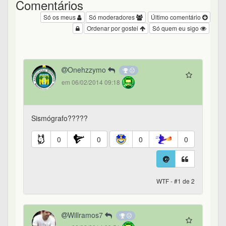
Comentários
Só os meus
Só moderadores
Último comentário
Ordenar por gostei
Só quem eu sigo
Onehzzymo
em 06/02/2014 09:18
Sismógrafo?????
0
0
0
0
WTF - #1 de 2
Willramos7