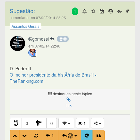
Sugestão:
1
comentada em 07/02/2014 23:25
Assuntos Gerais
gbmessi
em 07/02/14 22:46
D. Pedro II
O melhor presidente da histÃ³ria do Brasil! -
TheRanking.com
destaques neste tópico
link
0
0
1
1