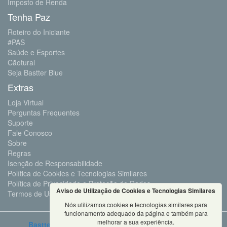
Imposto de Renda
Tenha Paz
Roteiro do Iniciante
#PAS
Saúde e Esportes
Cãotural
Seja Bastter Blue
Extras
Loja Virtual
Perguntas Frequentes
Suporte
Fale Conosco
Sobre
Regras
Isenção de Responsabilidade
Política de Cookies e Tecnologias Similares
Política de Privacidade e Proteção de Dados
Aviso de Utilização de Cookies e Tecnologias Similares
Termos de Uso
Nós utilizamos cookies e tecnologias similares para
funcionamento adequado da página e também para
melhorar a sua experiência.
Bastter.com
2001 ©Todos os Direitos Reservados