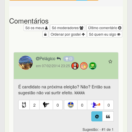
Comentários
Só os meus
Só moderadores
Último comentário
Ordenar por gostei
Só quem eu sigo
Pelágico
em 07/02/2014 23:25
É candidato na próxima eleição? Não? Então sua
sugestão não vai surtir efeito. kkkkk
2
0
0
0
Sugestão: - #1 de 1