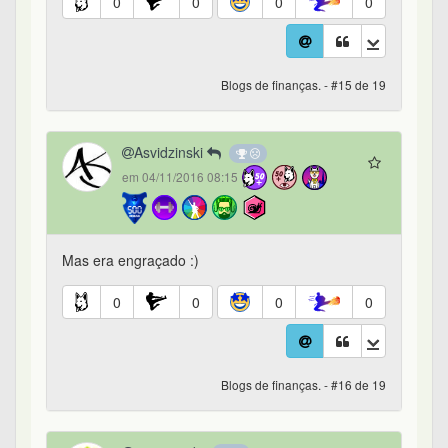
0
0
0
0
Blogs de finanças. - #15 de 19
Asvidzinski
em 04/11/2016 08:15
Mas era engraçado :)
0
0
0
0
Blogs de finanças. - #16 de 19