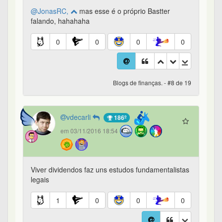
@JonasRC,
mas esse é o próprio Bastter
falando, hahahaha
0
0
0
0
Blogs de finanças. - #8 de 19
vdecarli
186º
em 03/11/2016 18:54
Viver dividendos faz uns estudos fundamentalistas
legais
1
0
0
0