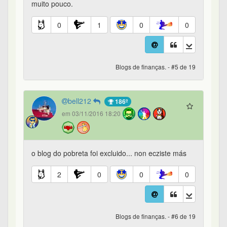
muito pouco.
0
1
0
0
Blogs de finanças. - #5 de 19
bell212
186º
em 03/11/2016 18:20
o blog do pobreta foi excluido... non ecziste más
2
0
0
0
Blogs de finanças. - #6 de 19