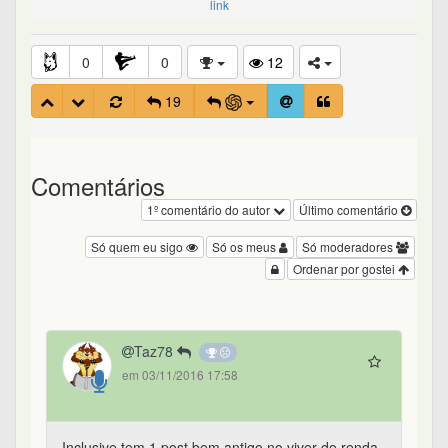
link
0
0
12
19
Comentários
1º comentário do autor
Último comentário
Só quem eu sigo
Só os meus
Só moderadores
Ordenar por gostei
Taz78
em 03/11/2016 17:58
Inclusive tem 1 post bem antigo no viver de renda