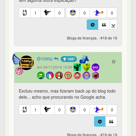
tem alguma outra explicação?
1
0
0
0
Blogs de finanças. - #18 de 19
1080p
186º
em 04/11/2016 15:56
Excluiu mesmo, mas fizeram back up do blog todo
dele... acho que procurando no Google acha.
1
0
0
0
Blogs de finanças. - #19 de 19