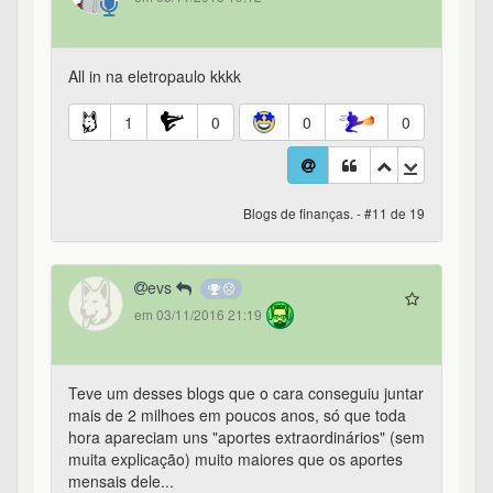
All in na eletropaulo kkkk
1
0
0
0
Blogs de finanças. - #11 de 19
evs
em 03/11/2016 21:19
Teve um desses blogs que o cara conseguiu juntar
mais de 2 milhoes em poucos anos, só que toda
hora apareciam uns "aportes extraordinários" (sem
muita explicação) muito maiores que os aportes
mensais dele...