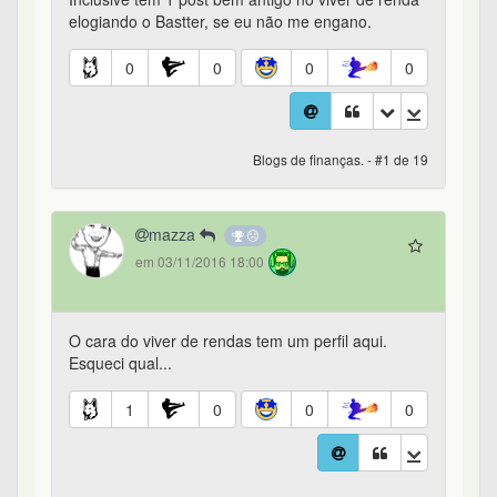
elogiando o Bastter, se eu não me engano.
0
0
0
0
Blogs de finanças. - #1 de 19
mazza
em 03/11/2016 18:00
O cara do viver de rendas tem um perfil aqui.
Esqueci qual...
1
0
0
0