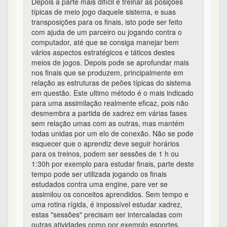
Depois a parte mais difícil é treinar as posições
típicas de meio jogo daquele sistema, e suas
transposições para os finais, isto pode ser feito
com ajuda de um parceiro ou jogando contra o
computador, até que se consiga manejar bem
vários aspectos estratégicos e táticos destes
meios de jogos. Depois pode se aprofundar mais
nos finais que se produzem, principalmente em
relação as estruturas de peões típicas do sistema
em questão. Este ultimo método é o mais indicado
para uma assimilação realmente eficaz, pois não
desmembra a partida de xadrez em várias fases
sem relação umas com as outras, mas mantém
todas unidas por um elo de conexão. Não se pode
esquecer que o aprendiz deve seguir horários
para os treinos, podem ser sessões de 1 h ou
1:30h por exemplo para estudar finais, parte deste
tempo pode ser utilizada jogando os finais
estudados contra uma engine, pare ver se
assimilou os conceitos aprendidos. Sem tempo e
uma rotina rígida, é impossível estudar xadrez,
estas "sessões" precisam ser intercaladas com
outras atividades como por exemplo esportes,