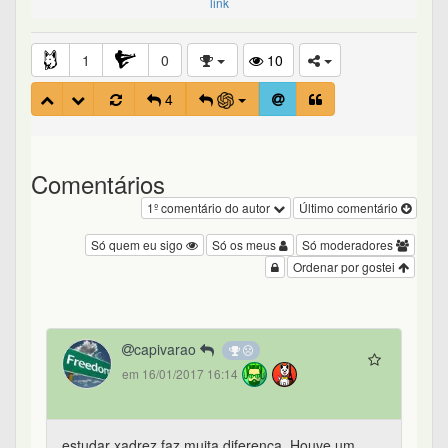
link
1
0
10
4
Comentários
1º comentário do autor
Último comentário
Só quem eu sigo
Só os meus
Só moderadores
Ordenar por gostei
capivarao
em 16/01/2017 16:14
estudar xadrez faz muita diferença. Houve um