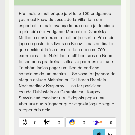
Pra finais o melhor que ja vi foi o 100 endgames
you must know do Jesus de la Villa. tem em
espanhol tb. mais avançado pra quem ja dominou
o primeiro é o Endgame Manual do Dvoretsky.
Muitos o consideram o melhor ja escrito. Pra meio
jogo eu gosto dos livros do Kotov....mas no final o
que decide é tática mesmo. tem um com 700
exercícios....do Neishtad. muiti bon. aos do Nunn
tb sao bons pra treinar taticas e padroes de mate.
Também indico pegar um livro de partidas
completas de um mestre.... Se voce for jogador de
ataque estude Alekhine ou Tal Keres Brontein
Nezhmedinov Kasparov .... se for posicional
estude Rubinstein ou Capablanca , Karpov...
Smyslov só escolher um. E depois pega uma
abertura que o jogador que vc gosta joga e segue
o repertório dele
0
0
0
0