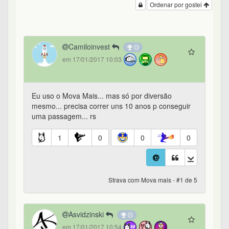
Ordenar por gostei
Camiloinvest
em 17/01/2017 10:03
Eu uso o Mova Mais... mas só por diversão
mesmo... precisa correr uns 10 anos p conseguir
uma passagem... rs
1
0
0
0
Strava com Mova mais - #1 de 5
Asvidzinski
em 17/01/2017 10:54