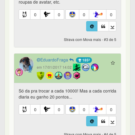
roupas de avatar, etc.
0
0
0
0
Strava com Mova mais - #3 de 5
EduardoFraga
185º
em 17/01/2017 14:02
Só da pra trocar a cada 10000! Mas a cada corrida
diaria eu ganho 20 pontos...
0
0
0
0
Strava com Mova mais - #4 de 5