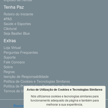
Tenha Paz
Roteiro do Iniciante
#PAS
Saúde e Esportes
Cãotural
Seja Bastter Blue
Extras
Loja Virtual
Perguntas Frequentes
Suporte
Fale Conosco
Sobre
Regras
Isenção de Responsabilidade
Política de Cookies e Tecnologias Similares
Política de Privacidade e Proteção de Dados
Aviso de Utilização de Cookies e Tecnologias Similares
Termos de Uso
Nós utilizamos cookies e tecnologias similares para
funcionamento adequado da página e também para
melhorar a sua experiência.
Bastter.com
2001 ©Todos os Direitos Reservados