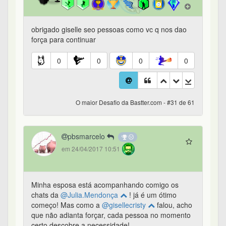
obrigado giselle seo pessoas como vc q nos dao
força para continuar
0
0
0
0
O maior Desafio da Bastter.com - #31 de 61
pbsmarcelo
em 24/04/2017 10:51
Minha esposa está acompanhando comigo os
chats da
@Julia.Mendonça
! já é um ótimo
começo! Mas como a
@gisellecristy
falou, acho
que não adianta forçar, cada pessoa no momento
certo descobre a necessidade!