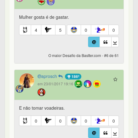
Mulher gosta é de gastar.
4
5
0
0
O maior Desafio da Bastter.com - #6 de 61
aprosch
186º
em 23/01/2017 19:16
E não tomar voadeiras.
0
0
0
0