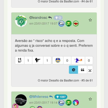
O maior Desafio da Bastter.com - #4 de 61
leandrosc
em 23/01/2017 19:07
Aversão ao " risco" acho q e a resposta. Com
algumas q ja conversei sobre e o q senti. Preferem
a renda fixa.
1
1
0
0
O maior Desafio da Bastter.com - #5 de 61
Whiteness
186º
em 23/01/2017 19:14