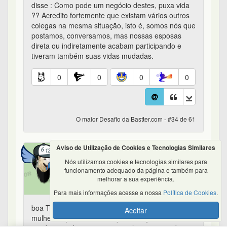
disse : Como pode um negócio destes, puxa vida
?? Acredito fortemente que existam vários outros
colegas na mesma situação, isto é, somos nós que
postamos, conversamos, mas nossas esposas
direta ou indiretamente acabam participando e
tiveram também suas vidas mudadas.
0
0
0
0
O maior Desafio da Bastter.com - #34 de 61
Aviso de Utilização de Cookies e Tecnologias Similares
Bastter
Nós utilizamos cookies e tecnologias similares para
em 24/04/2017 11:30
funcionamento adequado da página e também para
melhorar a sua experiência.
Para mais informações acesse a nossa
Política de Cookies
.
boa Turco, espetacular e na minha experiencia as
Aceitar
mulheres q se interessam por finanças acabam