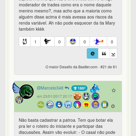
moderador de trades como era o nome daquele
menino mesmo?, mas acho que a maioria como
alguém disse acima é mais avessa aos riscos da
renda variável. Ah não pode esquecer da tia Mary
também kkkk
1
0
0
0
O maior Desafio da Bastter.com - #21 de 61
Marcelo348
186º
em 23/01/2017 20:17
Não basta cadastrar a patroa. Tem que botar ela
pra ler o roteiro do iniciante e participar das
discussões. Assim vão evoluir: - O casal não pode