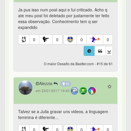
Ja pus isso num post aqui e fui criticado. Acho q
ate meu post foi deletado por justamente ter feito
essa observação. Conhecimento tem q ser
expandido
0
0
0
0
O maior Desafio da Bastter.com - #15 de 61
Alezzia
em 23/01/2017 19:40
Talvez se a Julia gravar uns videos, a linguagem
feminina é diferente...
0
0
0
0