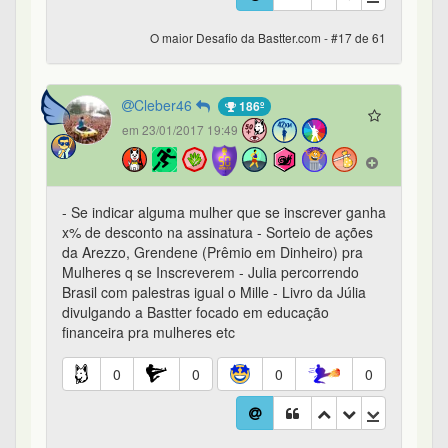
O maior Desafio da Bastter.com - #17 de 61
Cleber46
186º
em 23/01/2017 19:49
- Se indicar alguma mulher que se inscrever ganha
x% de desconto na assinatura - Sorteio de ações
da Arezzo, Grendene (Prêmio em Dinheiro) pra
Mulheres q se Inscreverem - Julia percorrendo
Brasil com palestras igual o Mille - Livro da Júlia
divulgando a Bastter focado em educação
financeira pra mulheres etc
0
0
0
0