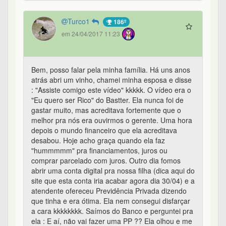
Turco1
186º
em 24/04/2017 11:23
Bem, posso falar pela minha família. Há uns anos
atrás abri um vinho, chamei minha esposa e disse
: "Assiste comigo este vídeo" kkkkk. O vídeo era o
"Eu quero ser Rico" do Bastter. Ela nunca foi de
gastar muito, mas acreditava fortemente que o
melhor pra nós era ouvirmos o gerente. Uma hora
depois o mundo financeiro que ela acreditava
desabou. Hoje acho graça quando ela faz
"hummmmm" pra financiamentos, juros ou
comprar parcelado com juros. Outro dia fomos
abrir uma conta digital pra nossa filha (dica aqui do
site que esta conta iria acabar agora dia 30/04) e a
atendente ofereceu Previdência Privada dizendo
que tinha e era ótima. Ela nem consegui disfarçar
a cara kkkkkkkk. Saímos do Banco e perguntei pra
ela : E aí, não vai fazer uma PP ?? Ela olhou e me