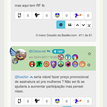
mas aqui tem RF tb
0
0
0
0
O maior Desafio da Bastter.com - #11 de 61
Cleber46
186º
em 23/01/2017 19:29
@bastter
seria viável fazer preço promocional
de assinatura só pra mulheres ? Não sei tb se
ajudaria a aumentar participação mas pensei
nisso.
0
0
0
0