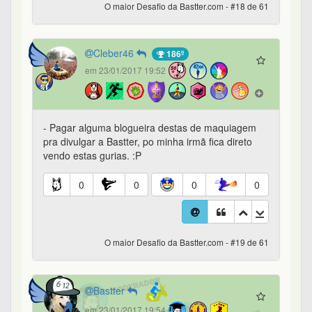
O maior Desafio da Bastter.com - #18 de 61
Cleber46
186º
em 23/01/2017 19:52
- Pagar alguma blogueira destas de maquiagem
pra divulgar a Bastter, po minha irmã fica direto
vendo estas gurias. :P
0
0
0
0
O maior Desafio da Bastter.com - #19 de 61
Bastter
em 23/01/2017 19:54