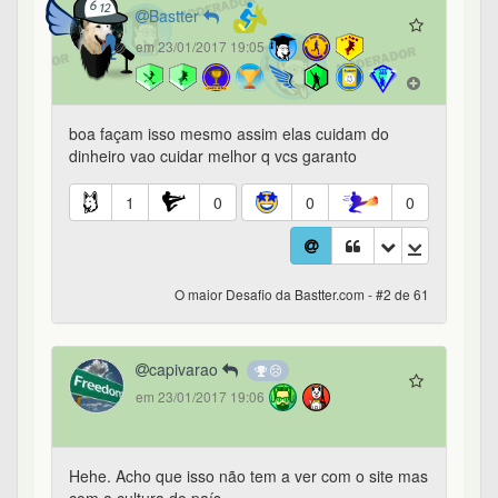
Bastter
em 23/01/2017 19:05
boa façam isso mesmo assim elas cuidam do
dinheiro vao cuidar melhor q vcs garanto
1
0
0
0
O maior Desafio da Bastter.com - #2 de 61
capivarao
em 23/01/2017 19:06
Hehe. Acho que isso não tem a ver com o site mas