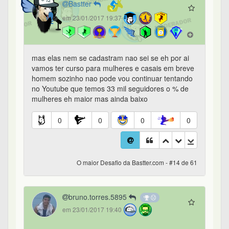
Bastter
em 23/01/2017 19:37
mas elas nem se cadastram nao sei se eh por ai
vamos ter curso para mulheres e casais em breve
homem sozinho nao pode vou continuar tentando
no Youtube que temos 33 mil seguidores o % de
mulheres eh maior mas ainda baixo
0
0
0
0
O maior Desafio da Bastter.com - #14 de 61
bruno.torres.5895
em 23/01/2017 19:40