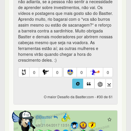
não adianta, se a pessoa não sentir a necessidade
de aprender sobre investimentos, não vai. Os
vídeos e postagens que mais gosto são do Bastter.
Aprendo muito, rio bagarai com o "vcs são burros
assim mesmo ou estão de sacanagem?" e reforço
a barreira contra a sardinhice. Muito obrigada
Bastter e demais moderadores por abrirem nossas
cabeças mesmo que seja na voadora. As
ferramentas estão aí; as outras mulheres e
homens virão quando chegar a hora do
crescimento deles. :)
0
0
0
0
O maior Desafio da Bastter.com - #30 de 61
Bastter
em 21/04/2017 13:51