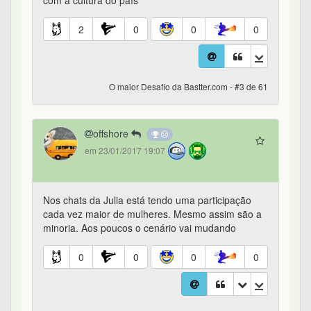
com a cultura do país
2
0
0
0
O maior Desafio da Bastter.com - #3 de 61
offshore
em 23/01/2017 19:07
Nos chats da Julia está tendo uma participação
cada vez maior de mulheres. Mesmo assim são a
minoria. Aos poucos o cenário vai mudando
0
0
0
0