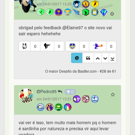
em 24/01/2017 13:25
obrigad pelo feedback @Elaine97 o site novo vai
sair espero hehehehe
0
0
0
0
O maior Desafio da Bastter.com - #28 de 61
Pedro95
em 24/01/2017 13:31
vai ver é isso, tem muito mais homem pq o homem
é sardinha por natureza e precisa vir aqui levar
voadora.