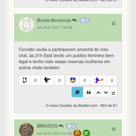
Julia.Mendonça
em 24/01/2017 00:08
Convido vocês a participarem amanhã do meu
chat, às 21h Está tendo um publico feminino bem
legal e tenho visto essas mesmas mulheres em
outros chats também
0
0
0
0
O maior Desafio da Bastter.com - #24 de 61
BIGDOG
em 24/01/2017 01:22