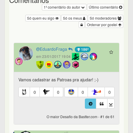
1º comentário do autor
Último comentário
Só quem eu sigo
Só os meus
Só moderadores
Ordenar por gostei
EduardoFraga
186º
em 23/01/2017 19:04
Vamos cadastrar as Patroas pra ajudar! ;-)
0
0
0
0
O maior Desafio da Bastter.com - #1 de 61