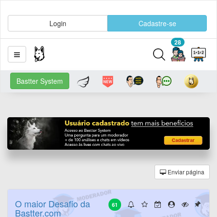
Login
Cadastre-se
28
Bastter System
Enviar página
O maior Desafio da
61
Bastter.com