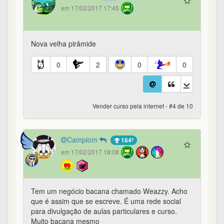
em 17/02/2017 17:45
Nova velha pirâmide
0
2
0
0
Vender curso pela internet - #4 de 10
Campiom
184º
em 17/02/2017 18:08
Tem um negócio bacana chamado Weazzy. Acho
que é assim que se escreve. É uma rede social
para divulgação de aulas particulares e curso.
Muito bacana mesmo