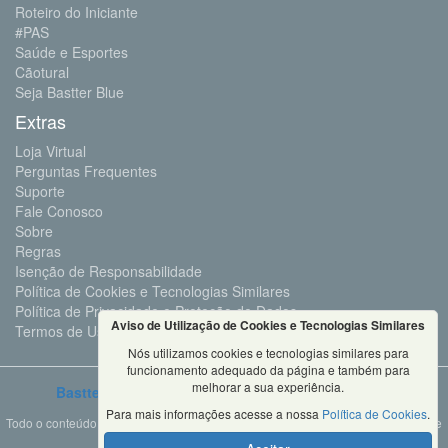
Roteiro do Iniciante
#PAS
Saúde e Esportes
Cãotural
Seja Bastter Blue
Extras
Loja Virtual
Perguntas Frequentes
Suporte
Fale Conosco
Sobre
Regras
Isenção de Responsabilidade
Política de Cookies e Tecnologias Similares
Política de Privacidade e Proteção de Dados
Aviso de Utilização de Cookies e Tecnologias Similares
Termos de Uso
Nós utilizamos cookies e tecnologias similares para
funcionamento adequado da página e também para
melhorar a sua experiência.
Bastter.com
2001 ©Todos os Direitos Reservados
Para mais informações acesse a nossa
Política de Cookies
.
Todo o conteúdo deste site é propriedade da Bastter.com, sendo expressamente
proibido o seu uso em sites, videos, cursos ou