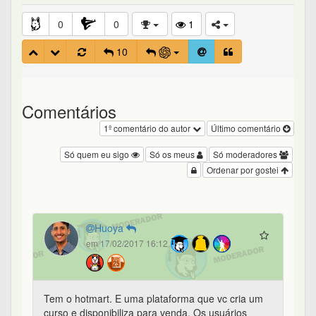
0
0
1
10
Comentários
1º comentário do autor
Último comentário
Só quem eu sigo
Só os meus
Só moderadores
Ordenar por gostei
Huoya
em 17/02/2017 16:12
Tem o hotmart. E uma plataforma que vc cria um
curso e disponibiliza para venda. Os usuários