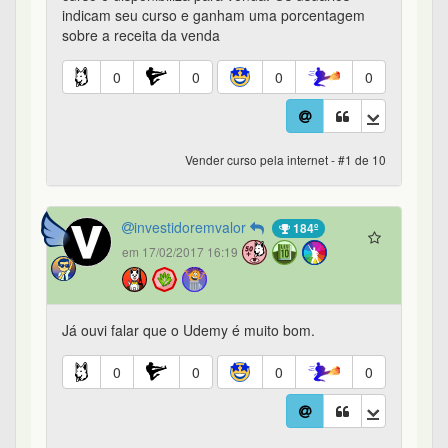
indicam seu curso e ganham uma porcentagem
sobre a receita da venda
0
0
0
0
Vender curso pela internet - #1 de 10
investidoremvalor
184º
em 17/02/2017 16:19
Já ouvi falar que o Udemy é muito bom.
0
0
0
0