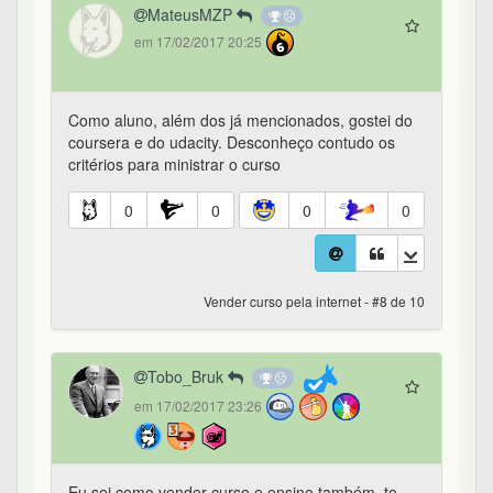
MateusMZP
em 17/02/2017 20:25
Como aluno, além dos já mencionados, gostei do
coursera e do udacity. Desconheço contudo os
critérios para ministrar o curso
0
0
0
0
Vender curso pela internet - #8 de 10
Tobo_Bruk
em 17/02/2017 23:26
Eu sei como vender curso e ensino também, te