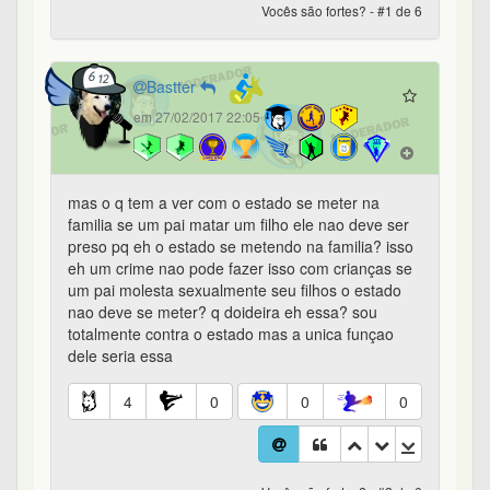
Vocês são fortes? - #1 de 6
Bastter
em 27/02/2017 22:05
mas o q tem a ver com o estado se meter na
familia se um pai matar um filho ele nao deve ser
preso pq eh o estado se metendo na familia? isso
eh um crime nao pode fazer isso com crianças se
um pai molesta sexualmente seu filhos o estado
nao deve se meter? q doideira eh essa? sou
totalmente contra o estado mas a unica funçao
dele seria essa
4
0
0
0