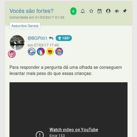
Vocês são fortes?
6
comentada em 01/03/2017 01:35
Assuntos Gerais
BGP001
186º
em 27/02/17 17:40
Para responder a pergunta dá uma olhada se conseguem
levantar mais peso do que essas crianças: