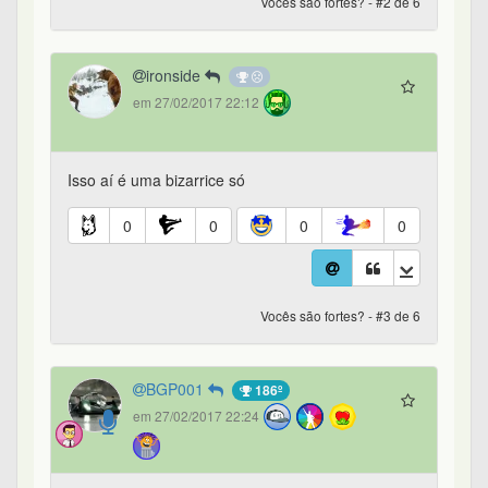
Vocês são fortes? - #2 de 6
ironside
em 27/02/2017 22:12
Isso aí é uma bizarrice só
0
0
0
0
Vocês são fortes? - #3 de 6
BGP001
186º
em 27/02/2017 22:24