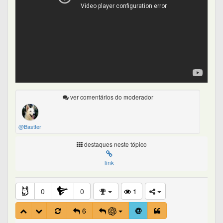
ver comentários do moderador
@Bastter
destaques neste tópico
link
0
0
1
6