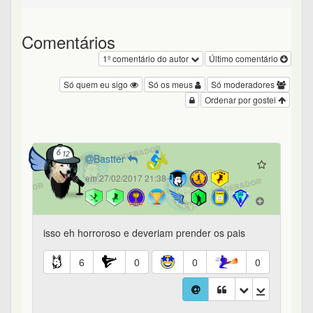
Comentários
1º comentário do autor
Último comentário
Só quem eu sigo
Só os meus
Só moderadores
Ordenar por gostei
Bastter
em 27/02/2017 21:38
isso eh horroroso e deveriam prender os pais
6
0
0
0