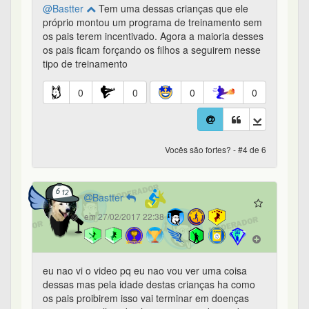
@Bastter
Tem uma dessas crianças que ele
próprio montou um programa de treinamento sem
os pais terem incentivado. Agora a maioria desses
os pais ficam forçando os filhos a seguirem nesse
tipo de treinamento
0
0
0
0
Vocês são fortes? - #4 de 6
Bastter
em 27/02/2017 22:38
eu nao vi o video pq eu nao vou ver uma coisa
dessas mas pela idade destas crianças ha como
os pais proibirem isso vai terminar em doenças