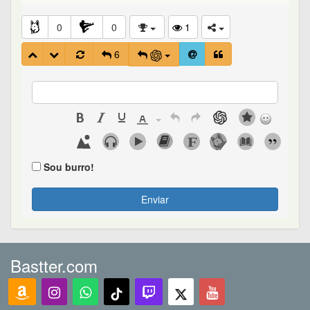
0
0
1
6
Sou burro!
Enviar
Bastter.com