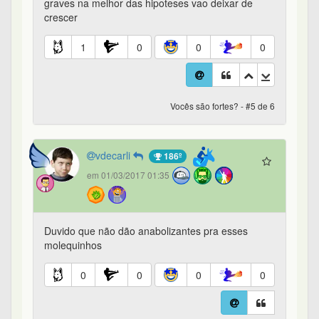
graves na melhor das hipoteses vao deixar de
crescer
1
0
0
0
Vocês são fortes? - #5 de 6
vdecarli
186º
em 01/03/2017 01:35
Duvido que não dão anabolizantes pra esses
molequinhos
0
0
0
0