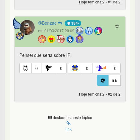
Hoje tem chat? - #1 de 2
Benzac
184º
em 01/03/2017 20:09
Pensei que seria sobre IR
0
0
0
0
Hoje tem chat? - #2 de 2
destaques neste tópico
link