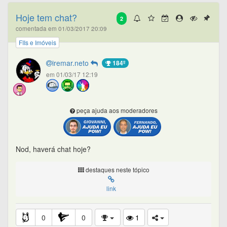
Hoje tem chat?
2
comentada em 01/03/2017 20:09
FIIs e Imóveis
iremar.neto
184º
em 01/03/17 12:19
peça ajuda aos moderadores
Nod, haverá chat hoje?
destaques neste tópico
link
0
0
1