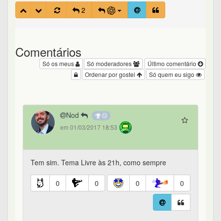
2
Comentários
Só os meus
Só moderadores
Último comentário
Ordenar por gostei
Só quem eu sigo
Nod
em 01/03/2017 18:53
Tem sim. Tema Livre às 21h, como sempre
0
0
0
0