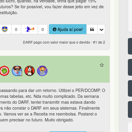
do lucro, quando, na verdade, tinha que pagar 15%
turos? Se for possível, vou fazer desse jeito em vez de
stituição.
0
0
Ajuda aí pow!
DARF pago com valor maior que o devido - #1 de 2
assando para dar um retorno. Utilizei o PER/DCOMP. O
umas tabelas, etc. Nda muito complicado. Da semana
mento do DARF, tentei transmitir mas estava dando
ava não constar o DARF em seus sistemas. Finalmente
o. Vamos ver se a Receita me reembolsa. Postarei o
uem precisar no futuro. Muito obrigado.