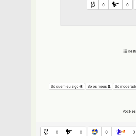
0
0
desta
Só quem eu sigo
Só os meus
Só moderad
Você e
0
0
0
0