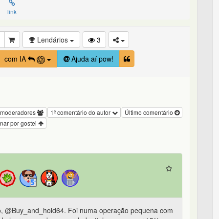
link
Lendários
3
com IA
Ajuda aí pow!
 moderadores
1º comentário do autor
Último comentário
nar por gostei
 não, @Buy_and_hold64. Foi numa operação pequena com