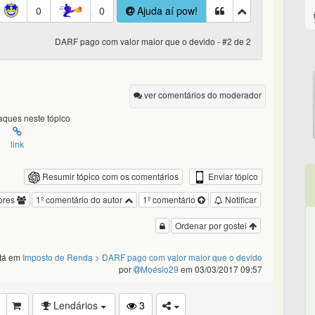
0
0
Ajuda aí pow!
DARF pago com valor maior que o devido - #2 de 2
ver comentários do moderador
ques neste tópico
link
Enviar tópico
Resumir tópico com os comentários
ores
1º comentário do autor
1º comentário
Notificar
Ordenar por gostei
stá em
Imposto de Renda
> DARF pago com valor maior que o devido
por
Moésio29
em 03/03/2017 09:57
Lendários
3