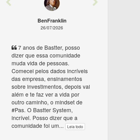
Previous
Next
BenFranklin
26/07/2026
7 anos de Bastter, posso
dizer que essa comunidade
muda vida de pessoas.
Comecei pelos dados incríveis
das empresa, ensinamentos
sobre investimentos, depois vai
além e te faz ver a vida por
outro caminho, o mindset de
#Pas. O Bastter System,
incrível. Posso dizer que a
comunidade foi um
...
Leia todo