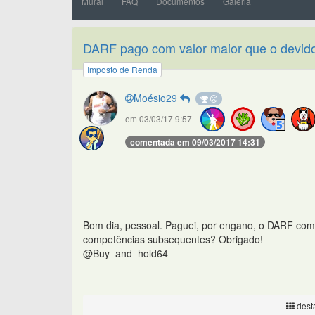
Mural
FAQ
Documentos
Galeria
DARF pago com valor maior que o devid
Imposto de Renda
Moésio29
em 03/03/17 9:57
comentada em 09/03/2017 14:31
Bom dia, pessoal. Paguei, por engano, o DARF com 
competências subsequentes? Obrigado!
@Buy_and_hold64
desta