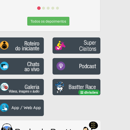
Todos os depoimentos
divisões