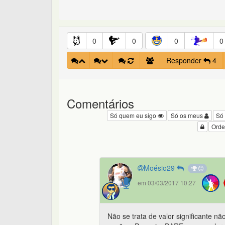
0
0
0
0
Responder
4
Comentários
Só quem eu sigo
Só os meus
Só
Orde
Moésio29
em 03/03/2017 10:27
Não se trata de valor significante