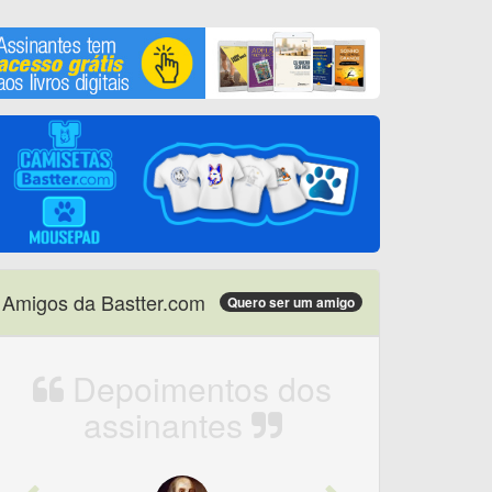
Amigos da Bastter.com
Quero ser um amigo
Depoimentos dos
assinantes