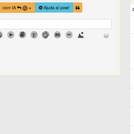
com IA
Ajuda aí pow!