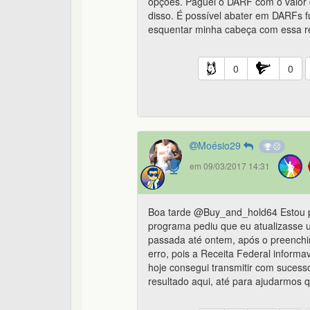
opções. Paguei o DARF com o valor 
disso. É possível abater em DARFs fu
esquentar minha cabeça com essa re
0
0
Moésio29
em 09/03/2017 14:31
Boa tarde @Buy_and_hold64 Estou p
programa pediu que eu atualizasse 
passada até ontem, após o preenchi
erro, pois a Receita Federal inform
hoje consegui transmitir com sucess
resultado aqui, até para ajudarmos q