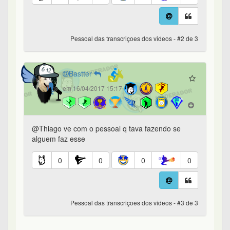
Pessoal das transcriçoes dos videos - #2 de 3
Bastter
em 16/04/2017 15:17
@Thiago ve com o pessoal q tava fazendo se
alguem faz esse
0
0
0
0
Pessoal das transcriçoes dos videos - #3 de 3