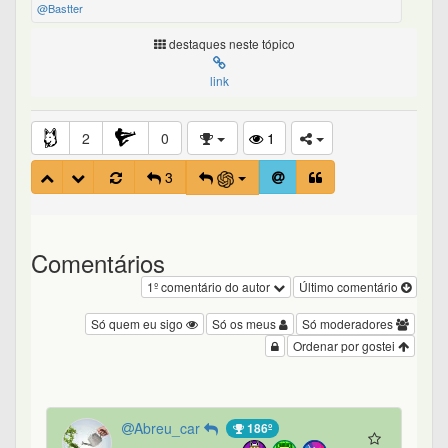
@Bastter
destaques neste tópico
link
2
0
1
3
Comentários
1º comentário do autor
Último comentário
Só quem eu sigo
Só os meus
Só moderadores
Ordenar por gostei
Abreu_car
186º