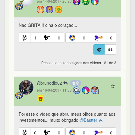
em 14/04/2017 20:30
Não GRITA!!! olha o coração...
1
0
0
0
Pessoal das transcriçoes dos videos - #1 de 3
brunodlo82
em 16/04/2017 11:38
Foi esse o vídeo que abriu meus olhos quanto aos
investimentos... muito obrigado
@Bastter
0
0
0
0