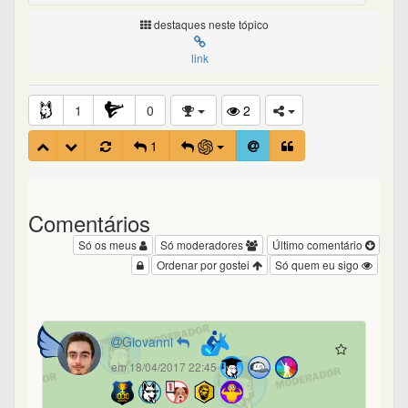
destaques neste tópico
link
1
0
2
1
Comentários
Só os meus
Só moderadores
Último comentário
Ordenar por gostei
Só quem eu sigo
Giovanni
em 18/04/2017 22:45