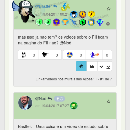
Bastter
em 19/04/2017 00:21
mas isso ja nao tem? os videos sobre o FII ficam
na pagina do FII nao? @Nod
0
0
0
0
Linkar vídeos nos murais das Ações/FII - #1 de 7
Nod
em 19/04/2017 07:27
Bastter: - Uma coisa é um vídeo de estudo sobre