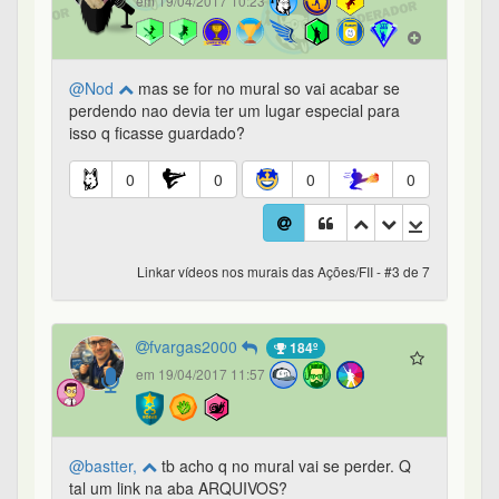
em 19/04/2017 10:23
@Nod
mas se for no mural so vai acabar se
perdendo nao devia ter um lugar especial para
isso q ficasse guardado?
0
0
0
0
Linkar vídeos nos murais das Ações/FII - #3 de 7
fvargas2000
184º
em 19/04/2017 11:57
@bastter,
tb acho q no mural vai se perder. Q
tal um link na aba ARQUIVOS?