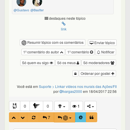
@Gustavo
@Bastter
destaques neste tópico
link
Resumir tópico com os comentários
Enviar tópico
1º comentário do autor
1º comentário
Notificar
Só quem eu sigo
Só os meus
Só moderadores
Ordenar por gostei
Você está em
Suporte
> Linkar vídeos nos murais das Ações/FII
por
fvargas2000
em 18/04/2017 22:56
0
0
1
7