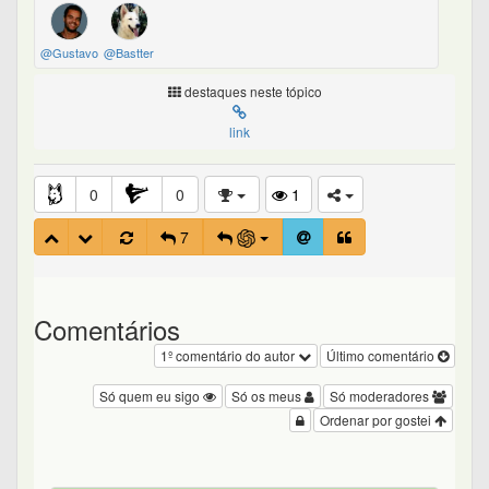
@Gustavo
@Bastter
destaques neste tópico
link
0
0
1
7
Comentários
1º comentário do autor
Último comentário
Só quem eu sigo
Só os meus
Só moderadores
Ordenar por gostei