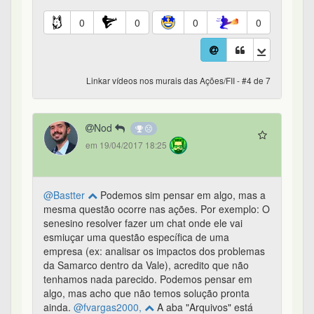
0
0
0
0
Linkar vídeos nos murais das Ações/FII - #4 de 7
Nod
em 19/04/2017 18:25
@Bastter
Podemos sim pensar em algo, mas a
mesma questão ocorre nas ações. Por exemplo: O
senesino resolver fazer um chat onde ele vai
esmiuçar uma questão específica de uma
empresa (ex: analisar os impactos dos problemas
da Samarco dentro da Vale), acredito que não
tenhamos nada parecido. Podemos pensar em
algo, mas acho que não temos solução pronta
ainda.
@fvargas2000,
A aba "Arquivos" está