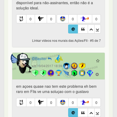
disponível para não-assinantes, então não é a
solução ideal.
0
0
0
0
Linkar vídeos nos murais das Ações/FII - #5 de 7
Bastter
em 19/04/2017 18:39
em açoes quase nao tem este problema eh bem
raro em FIis ve uma soluçao com o gustavo
0
0
0
0