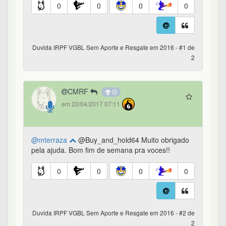
0
0
0
0
Duvida IRPF VGBL Sem Aporte e Resgate em 2016 - #1 de
2
CMRF
em 22/04/2017 07:11
@mterraza
@Buy_and_hold64 Muito obrigado
pela ajuda. Bom fim de semana pra voces!!
0
0
0
0
Duvida IRPF VGBL Sem Aporte e Resgate em 2016 - #2 de
2