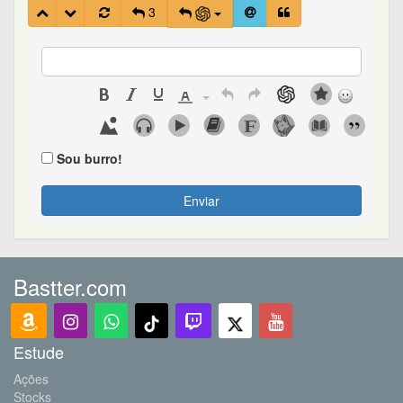
3
Sou burro!
Enviar
Bastter.com
Estude
Ações
Stocks