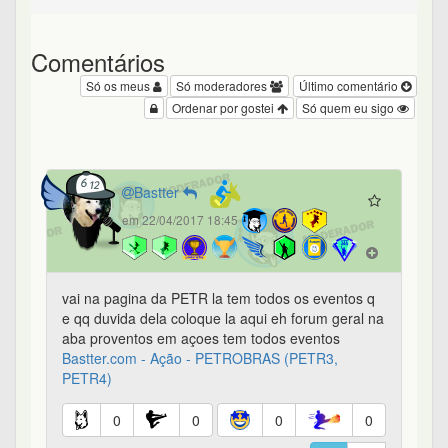
Comentários
Só os meus
Só moderadores
Último comentário
Ordenar por gostei
Só quem eu sigo
Bastter
em 22/04/2017 18:45
vai na pagina da PETR la tem todos os eventos q
e qq duvida dela coloque la aqui eh forum geral na
aba proventos em açoes tem todos eventos
Bastter.com - Ação - PETROBRAS (PETR3,
PETR4)
0
0
0
0