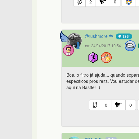
2
0
rushmore
186º
em 24/04/2017 10:54
Boa, o filtro já ajuda... quando separ
especificos pros reits. Vou estuda
aqui na Bastter :)
0
0