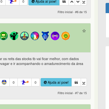
0
0
Ajuda aí pow!
Filtro inicial - #6 de 15
ar os reits das stocks tb vai ficar melhor, com dados
r devagar e ir acompanhando o amadurecimento da área
0
0
Ajuda aí pow!
Filtro inicial - #7 de 15