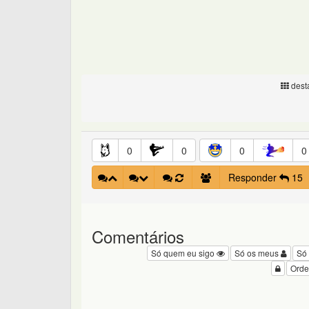
desta
0
0
0
0
Responder
15
Comentários
Só quem eu sigo
Só os meus
Só
Orde