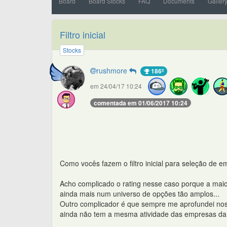
Board
Board Stocks
FAQ
Documents
Galler
Filtro inicial
Stocks
rushmore
186º
em 24/04/17 10:24
comentada em 01/06/2017 10:24
Como vocês fazem o filtro inicial para seleção de e
Acho complicado o rating nesse caso porque a maio
ainda mais num universo de opções tão amplos...
Outro complicador é que sempre me aprofundei nos
ainda não tem a mesma atividade das empresas da