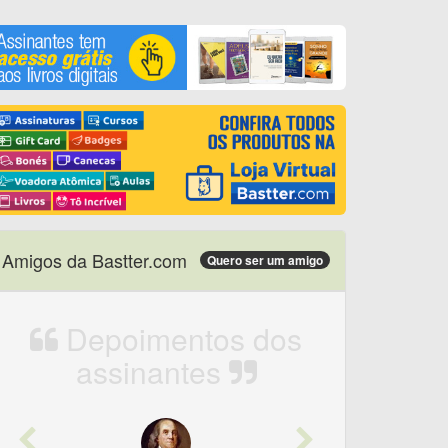
Amigos da Bastter.com
Quero ser um amigo
Depoimentos dos
assinantes
Previous
Next