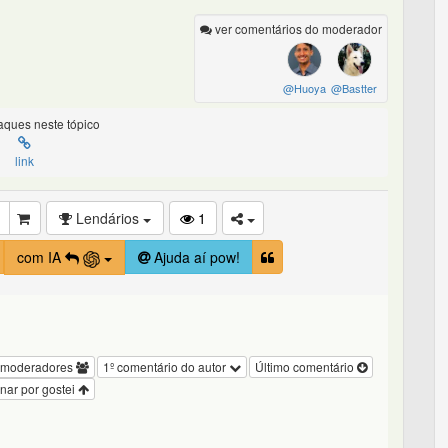
ver comentários do moderador
@Huoya
@Bastter
ques neste tópico
link
Lendários
1
com IA
Ajuda aí pow!
 moderadores
1º comentário do autor
Último comentário
nar por gostei