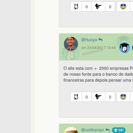
0
0
Huoya
em 24/04/2017 10:44
O site esta com +- 2000 empresas Po
de nosso fonte para o banco de dado
financeiras para depois pensar uma
0
0
celtiberian
16º