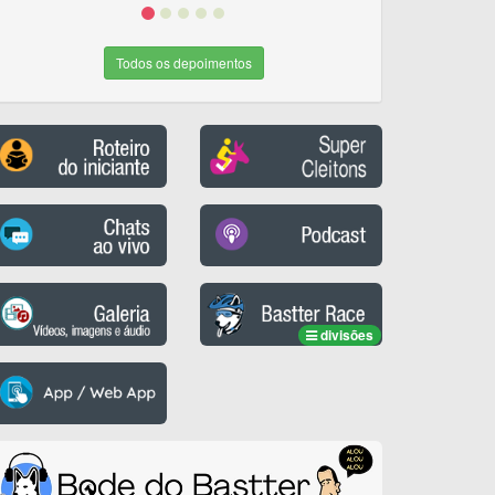
Todos os depoimentos
divisões