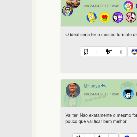
em 24/04/2017 10:46
O ideal seria ter o mesmo formato 
1
0
Huoya
em 24/04/2017 10:48
Vai ter. Não exatamente o mesmo fo
pouco que vai ficar bem melhor.