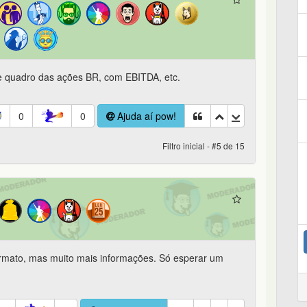
de quadro das ações BR, com EBITDA, etc.
0
0
Ajuda aí pow!
Filtro inicial - #5 de 15
rmato, mas muito mais informações. Só esperar um