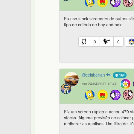
Eu uso stock screeners de outros si
tipo de critério de buy and hold.
0
0
celtiberian
16º
em 24/04/2017 10:41
Fiz um screen rápido e achou 479 sto
stocks. Alguma previsão de colocar 
melhorar as análises. Um filtro de 1