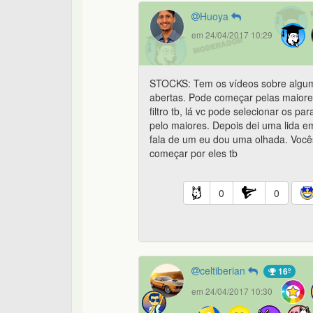
Huoya
em 24/04/2017 10:29
STOCKS: Tem os vídeos sobre alguma
abertas. Pode começar pelas maior
filtro tb, lá vc pode selecionar os
pelo maiores. Depois dei uma lida 
fala de um eu dou uma olhada. Vocês
começar por eles tb
0
0
celtiberian
16º
em 24/04/2017 10:30