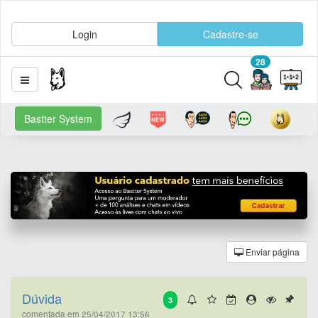
Login
Cadastre-se
28
Bastter System
Enviar página
Dúvida
3
comentada em 25/04/2017 13:56