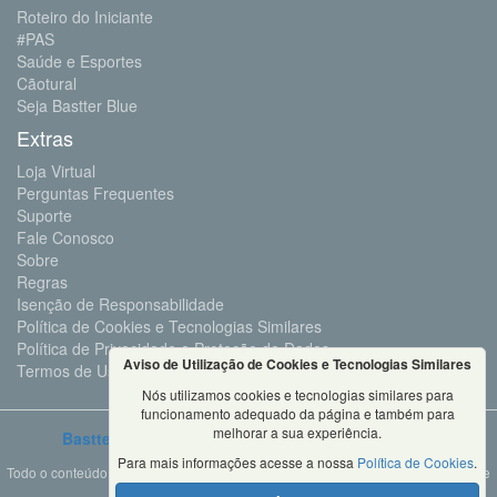
Roteiro do Iniciante
#PAS
Saúde e Esportes
Cãotural
Seja Bastter Blue
Extras
Loja Virtual
Perguntas Frequentes
Suporte
Fale Conosco
Sobre
Regras
Isenção de Responsabilidade
Política de Cookies e Tecnologias Similares
Política de Privacidade e Proteção de Dados
Aviso de Utilização de Cookies e Tecnologias Similares
Termos de Uso
Nós utilizamos cookies e tecnologias similares para
funcionamento adequado da página e também para
melhorar a sua experiência.
Bastter.com
2001 ©Todos os Direitos Reservados
Para mais informações acesse a nossa
Política de Cookies
.
Todo o conteúdo deste site é propriedade da Bastter.com, sendo expressamente
proibido o seu uso em sites, videos, cursos ou