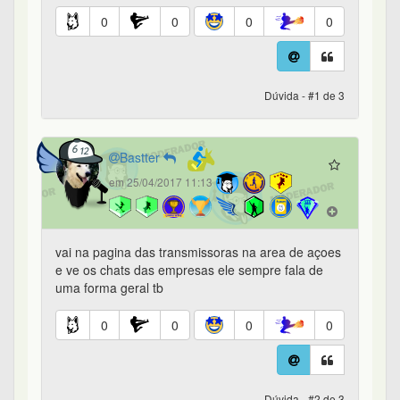
0
0
0
0
Dúvida - #1 de 3
Bastter
em 25/04/2017 11:13
vai na pagina das transmissoras na area de açoes
e ve os chats das empresas ele sempre fala de
uma forma geral tb
0
0
0
0
Dúvida - #2 de 3