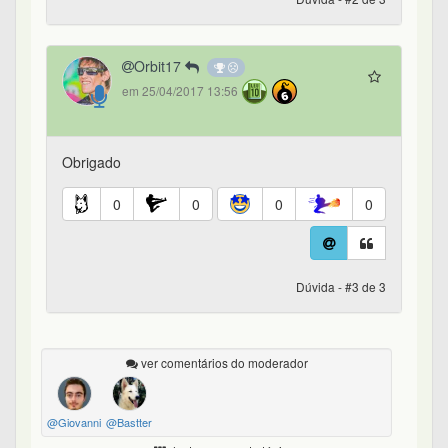
Orbit17
em 25/04/2017 13:56
Obrigado
0
0
0
0
Dúvida - #3 de 3
ver comentários do moderador
@Giovanni
@Bastter