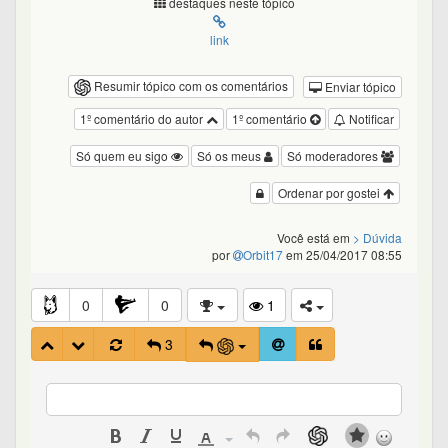
destaques neste tópico
link
Resumir tópico com os comentários
Enviar tópico
1º comentário do autor
1º comentário
Notificar
Só quem eu sigo
Só os meus
Só moderadores
Ordenar por gostei
Você está em
> Dúvida
por
Orbit17
em 25/04/2017 08:55
0
0
1
3