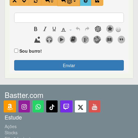
0
Sou burro!
Enviar
Bastter.com
Estude
Ações
Stocks