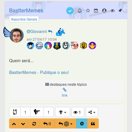
BastterMemes
Assuntos Gerais
Giovanni
em 27/04/17 10:04
Quem será...
BastterMemes - Publique o seu!
destaques neste tópico
link
1
1
1
0