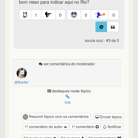
bom nisso para indicar aqui no Rio?
1
0
0
0
souza cruz - #3 de 3
ver comentários do moderador
@Bastter
destaques neste tópico
link
Resumir tópico com os comentários
Enviar tópico
1º comentário do autor
1º comentário
Notificar
Só quem eu sigo
Só os meus
Só moderadores