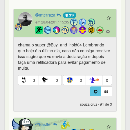
mterraza
31º
em 28/04/2017 15:35
chama o super @Buy_and_hold64 Lembrando
que hoje é o último dia, caso não consiga resolver
isso sugiro que vc envie a declaração e depois
faça uma retificadora para evitar pagamento de
multa.
3
0
0
0
souza cruz - #1 de 3
Bastter