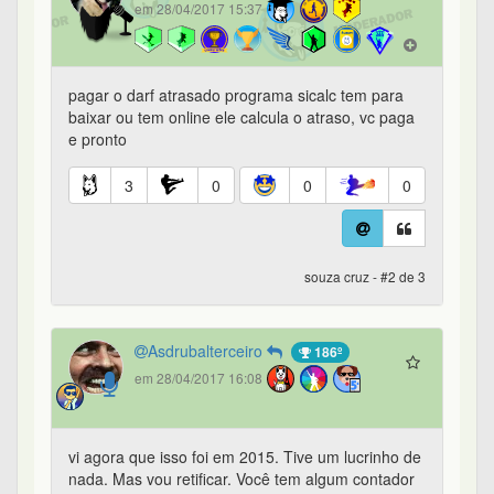
em 28/04/2017 15:37
pagar o darf atrasado programa sicalc tem para
baixar ou tem online ele calcula o atraso, vc paga
e pronto
3
0
0
0
souza cruz - #2 de 3
Asdrubalterceiro
186º
em 28/04/2017 16:08
vi agora que isso foi em 2015. Tive um lucrinho de
nada. Mas vou retificar. Você tem algum contador