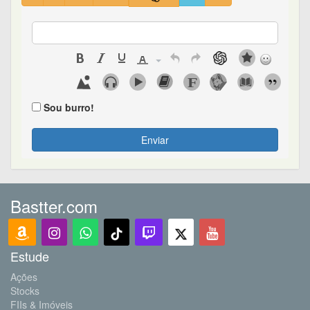
Sou burro!
Enviar
Bastter.com
Estude
Ações
Stocks
FIIs & Imóveis