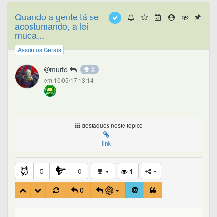
Quando a gente tá se
acostumando, a lei
muda...
Assuntos Gerais
murto
em 10/05/17 13:14
destaques neste tópico
link
5
0
1
0