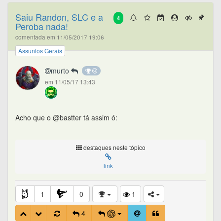
Saiu Randon, SLC e a
4
Peroba nada!
comentada em 11/05/2017 19:06
Assuntos Gerais
murto
em 11/05/17 13:43
Acho que o @bastter tá assim ó:
destaques neste tópico
link
1
0
1
4