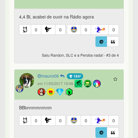
4,4 Bi, acabei de ouvir na Rádio agora
0
0
0
0
Saiu Randon, SLC e a Peroba nada! - #3 de 4
mauro06
184º
em 11/05/2017 19:06
BBbnnmmnmnm
0
0
0
0