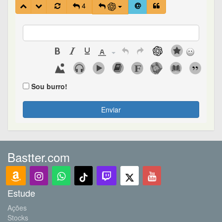
4
Sou burro!
Enviar
Bastter.com
Estude
Ações
Stocks