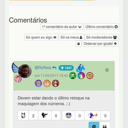
Comentários
1º comentário do autor
Último comentário
Só quem eu sigo
Só os meus
Só moderadores
Ordenar por gostei
RxReis
184º
em 11/05/2017 15:43
Devem estar dando o último retoque na
maquiagem dos números. ;-)
2
0
0
0