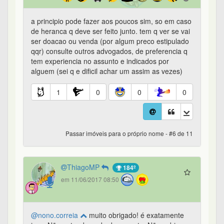
a principio pode fazer aos poucos sim, so em caso
de heranca q deve ser feito junto. tem q ver se vai
ser doacao ou venda (por algum preco estipulado
qqr) consulte outros advogados, de preferencia q
tem experiencia no assunto e indicados por
alguem (sei q e dificil achar um assim as vezes)
1
0
0
0
Passar imóveis para o próprio nome - #6 de 11
ThiagoMP
184º
em 11/06/2017 08:50
@nono.correia
muito obrigado! é exatamente