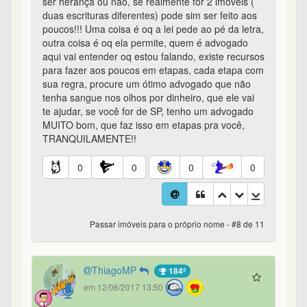
ser herança ou não, se realmente for 2 imóveis (
duas escrituras diferentes) pode sim ser feito aos
poucos!!! Uma coisa é oq a lei pede ao pé da letra,
outra coisa é oq ela permite, quem é advogado
aqui vai entender oq estou falando, existe recursos
para fazer aos poucos em etapas, cada etapa com
sua regra, procure um ótimo advogado que não
tenha sangue nos olhos por dinheiro, que ele vai
te ajudar, se você for de SP, tenho um advogado
MUITO bom, que faz isso em etapas pra você,
TRANQUILAMENTE!!
0
0
0
0
Passar imóveis para o próprio nome - #8 de 11
ThiagoMP
184º
em 12/06/2017 13:50