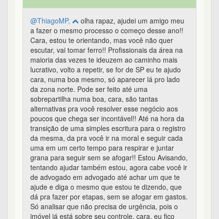
@ThiagoMP,
olha rapaz, ajudei um amigo meu
a fazer o mesmo processo o começo desse ano!!
Cara, estou te orientando, mas você não quer
escutar, vai tomar ferro!! Profissionais da área na
maioria das vezes te ideuzem ao caminho mais
lucrativo, volto a repetir, se for de SP eu te ajudo
cara, numa boa mesmo, só aparecer lá pro lado
da zona norte. Pode ser feito até uma
sobrepartilha numa boa, cara, são tantas
alternativas pra você resolver esse negócio aos
poucos que chega ser incontável!! Até na hora da
transição de uma simples escritura para o registro
da mesma, da pra você ir na moral e seguir cada
uma em um certo tempo para respirar e juntar
grana para seguir sem se afogar!! Estou Avisando,
tentando ajudar também estou, agora cabe você ir
de advogado em advogado até achar um que te
ajude e diga o mesmo que estou te dizendo, que
dá pra fazer por etapas, sem se afogar em gastos.
Só analisar que não precisa de urgência, pois o
imóvel já está sobre seu controle, cara, eu fico