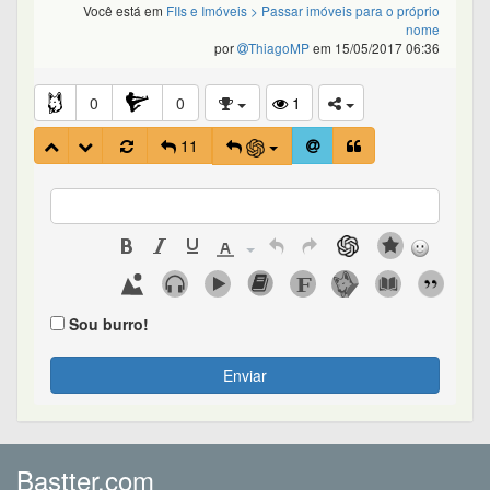
Você está em
FIIs e Imóveis
> Passar imóveis para o próprio
nome
por
ThiagoMP
em 15/05/2017 06:36
0
0
1
11
Sou burro!
Enviar
Bastter.com