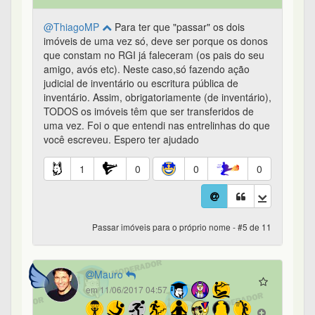
@ThiagoMP
Para ter que "passar" os dois
imóveis de uma vez só, deve ser porque os donos
que constam no RGI já faleceram (os pais do seu
amigo, avós etc). Neste caso,só fazendo ação
judicial de inventário ou escritura pública de
inventário. Assim, obrigatoriamente (de inventário),
TODOS os imóveis têm que ser transferidos de
uma vez. Foi o que entendi nas entrelinhas do que
você escreveu. Espero ter ajudado
1
0
0
0
Passar imóveis para o próprio nome - #5 de 11
Mauro
em 11/06/2017 04:57