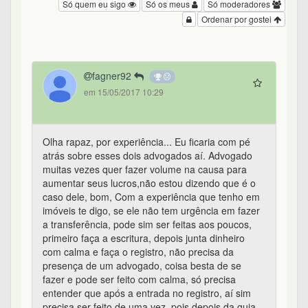
Só quem eu sigo
Só os meus
Só moderadores
Ordenar por gostei
fagner92
em 15/05/2017 10:29
Olha rapaz, por experiência... Eu ficaria com pé
atrás sobre esses dois advogados aí. Advogado
muitas vezes quer fazer volume na causa para
aumentar seus lucros,não estou dizendo que é o
caso dele, bom, Com a experiência que tenho em
imóveis te digo, se ele não tem urgência em fazer
a transferência, pode sim ser feitas aos poucos,
primeiro faça a escritura, depois junta dinheiro
com calma e faça o registro, não precisa da
presença de um advogado, coisa besta de se
fazer e pode ser feito com calma, só precisa
entender que após a entrada no registro, aí sim
precisa ser feito de uma vez, pois depois da guia