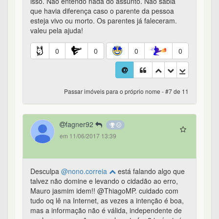
isso. Não entendo nada do assunto. Não sabia
que havia diferença caso o parente da pessoa
esteja vivo ou morto. Os parentes já faleceram.
valeu pela ajuda!
0
0
0
0
Passar imóveis para o próprio nome - #7 de 11
fagner92
em 11/06/2017 13:39
Desculpa
@nono.correia
está falando algo que
talvez não domine e levando o cidadão ao erro,
Mauro jasmim idem!! @ThiagoMP. cuidado com
tudo oq lê na Internet, as vezes a intenção é boa,
mas a informação não é válida, independente de