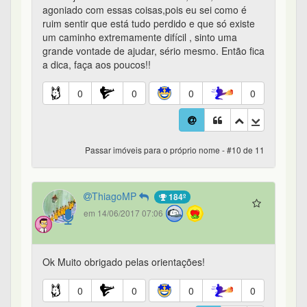
agoniado com essas coisas,pois eu sei como é
ruim sentir que está tudo perdido e que só existe
um caminho extremamente difícil , sinto uma
grande vontade de ajudar, sério mesmo. Então fica
a dica, faça aos poucos!!
0
0
0
0
Passar imóveis para o próprio nome - #10 de 11
ThiagoMP
184º
em 14/06/2017 07:06
Ok Muito obrigado pelas orientações!
0
0
0
0