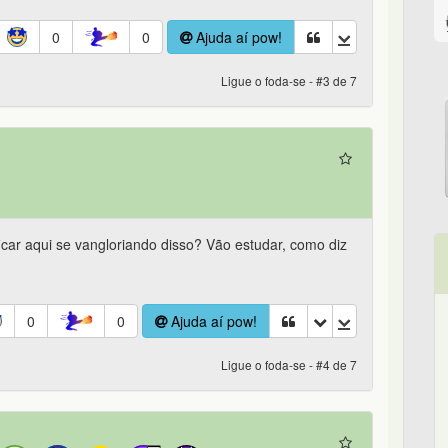
0
0
Ajuda aí pow!
Ligue o foda-se - #3 de 7
icar aqui se vangloriando disso? Vão estudar, como diz
0
0
Ajuda aí pow!
Ligue o foda-se - #4 de 7