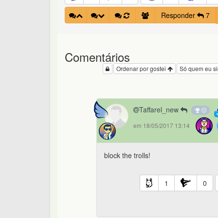
Responder
7
Comentários
Ordenar por gostei
Só quem eu s
Taffarel_new
em 18/05/2017 13:14
block the trolls!
1
0