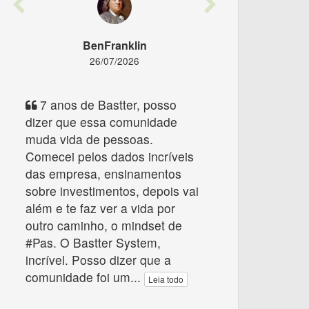
Previous
Next
BenFranklin
26/07/2026
7 anos de Bastter, posso
dizer que essa comunidade
muda vida de pessoas.
Comecei pelos dados incríveis
das empresa, ensinamentos
sobre investimentos, depois vai
além e te faz ver a vida por
outro caminho, o mindset de
#Pas. O Bastter System,
incrível. Posso dizer que a
comunidade foi um
...
Leia todo