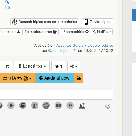
link
Enviar tópico
Resumir tópico com os comentários
ó os meus
Só moderadores
1º comentário
Notificar
Você está em
Assuntos Gerais
> Ligue o foda-se
por
audisiojunior21
em 18/05/2017 13:12
Lendários
1
com IA
Ajuda aí pow!