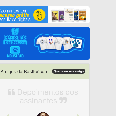
Amigos da Bastter.com
Quero ser um amigo
Depoimentos dos
assinantes