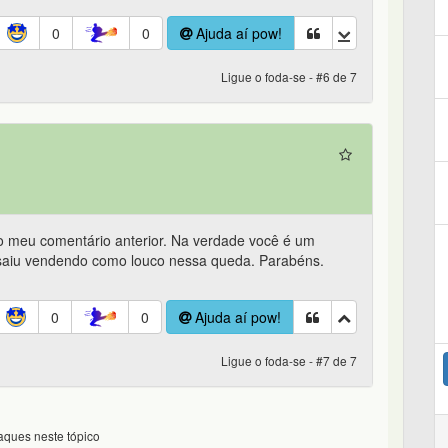
0
0
Ajuda aí pow!
Ligue o foda-se - #6 de 7
o meu comentário anterior. Na verdade você é um
saiu vendendo como louco nessa queda. Parabéns.
0
0
Ajuda aí pow!
Ligue o foda-se - #7 de 7
ques neste tópico