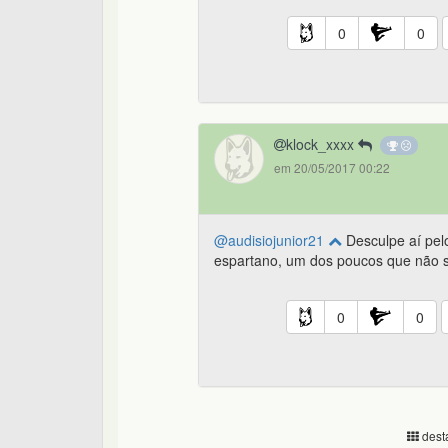
0
0
klock_xxxx
em 20/05/2017 00:22
@audisiojunior21
Desculpe aí pel
espartano, um dos poucos que não 
0
0
desta