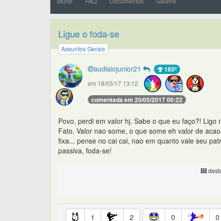
Mural
FAQ
Documentos
Galeria
Ligue o foda-se
Assuntos Gerais
audisiojunior21
185º
em 18/05/17 13:12
comentada em 20/05/2017 00:22
Povo, perdi em valor hj. Sabe o que eu faço?! Lig
Fato. Valor nao some, o que some eh valor de acao
fixa... pense no cai cai, nao em quanto vale seu p
passiva, foda-se!
desta
1
2
0
0