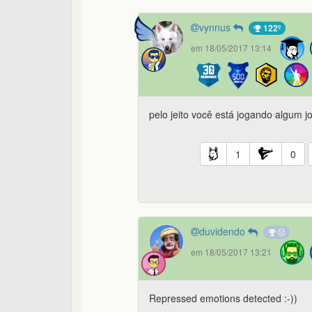
vynnus
122º
em 18/05/2017 13:14
pelo jeito você está jogando algum j
1
0
duvidendo
em 18/05/2017 13:21
Repressed emotions detected :-))