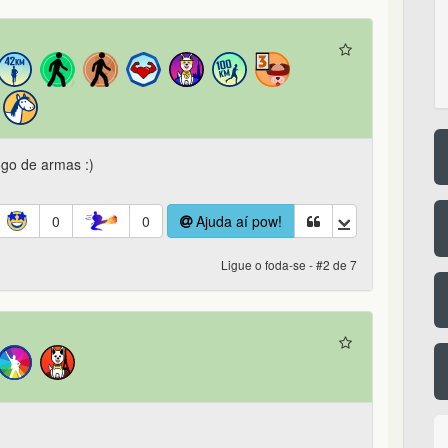
ogo de armas :)
0
0
Ajuda aí pow!
Ligue o foda-se - #2 de 7