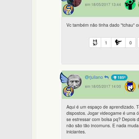
em 18/05/2017 13:44
Vc também não tinha dado "tchau" 
1
0
rjuliano
185º
em 18/05/2017 14:00
Aqui é um espaço de aprendizado. T
dispostos. Jogar videogame é uma ót
se estressar com bolsa pq? Depois 
não são tão incomuns. E nada muda. 
iniciantes.