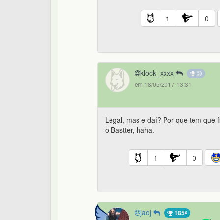
1
0
klock_xxxx
em 18/05/2017 13:31
Legal, mas e daí? Por que tem que f
o Bastter, haha.
1
0
jaoj
185º