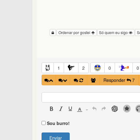
Ordenar por gostei
Só quem eu sigo
S
1
2
0
0
Responder
7
Sou burro!
Enviar