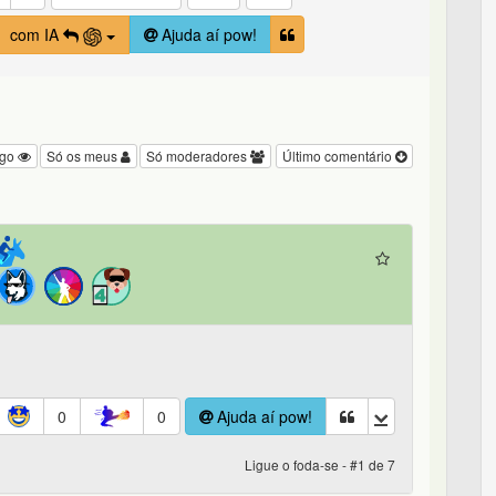
com IA
Ajuda aí pow!
igo
Só os meus
Só moderadores
Último comentário
0
0
Ajuda aí pow!
Ligue o foda-se - #1 de 7