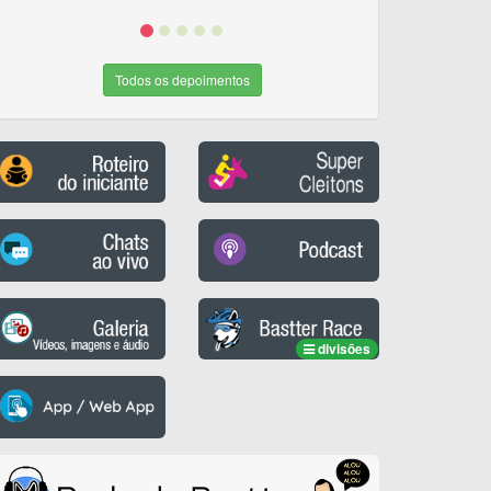
Todos os depoimentos
divisões