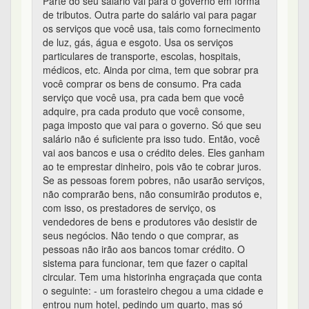
Parte do seu salário vai para o governo em forma
de tributos. Outra parte do salário vai para pagar
os serviços que você usa, tais como fornecimento
de luz, gás, água e esgoto. Usa os serviços
particulares de transporte, escolas, hospitais,
médicos, etc. Ainda por cima, tem que sobrar pra
você comprar os bens de consumo. Pra cada
serviço que você usa, pra cada bem que você
adquire, pra cada produto que você consome,
paga imposto que vai para o governo. Só que seu
salário não é suficiente pra isso tudo. Então, você
vai aos bancos e usa o crédito deles. Eles ganham
ao te emprestar dinheiro, pois vão te cobrar juros.
Se as pessoas forem pobres, não usarão serviços,
não comprarão bens, não consumirão produtos e,
com isso, os prestadores de serviço, os
vendedores de bens e produtores vão desistir de
seus negócios. Não tendo o que comprar, as
pessoas não irão aos bancos tomar crédito. O
sistema para funcionar, tem que fazer o capital
circular. Tem uma historinha engraçada que conta
o seguinte: - um forasteiro chegou a uma cidade e
entrou num hotel, pedindo um quarto, mas só