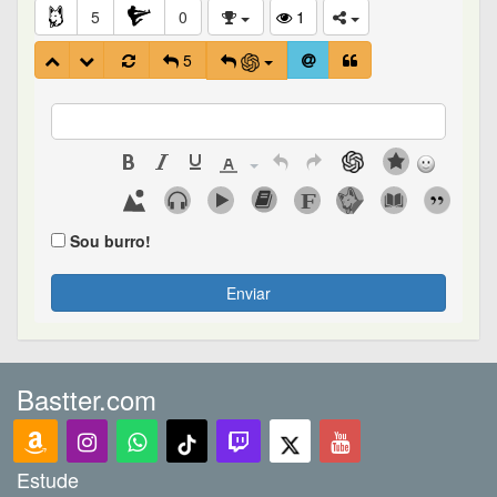
5
0
1
5
Sou burro!
Enviar
Bastter.com
Estude