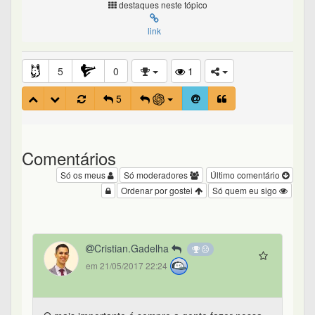
destaques neste tópico
link
5
0
1
5
Comentários
Só os meus
Só moderadores
Último comentário
Ordenar por gostei
Só quem eu sigo
Cristian.Gadelha
em 21/05/2017 22:24