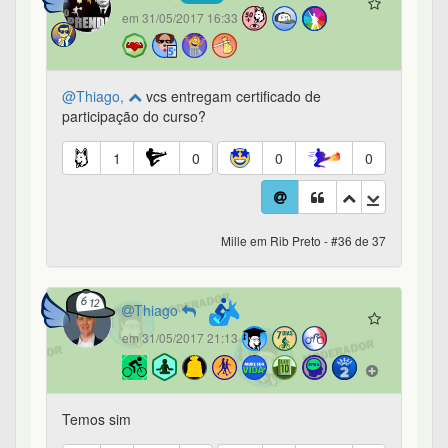
em 31/05/2017 16:33
@Thiago,
vcs entregam certificado de
participação do curso?
1
0
0
0
Mille em Rib Preto - #36 de 37
Thiago
em 31/05/2017 21:13
Temos sim