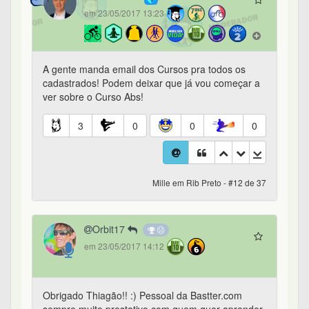
em 23/05/2017 13:23
A gente manda email dos Cursos pra todos os
cadastrados! Podem deixar que já vou começar a
ver sobre o Curso Abs!
3
0
0
0
Mille em Rib Preto - #12 de 37
Orbit17
em 23/05/2017 14:12
Obrigado Thiagão!! :) Pessoal da Bastter.com