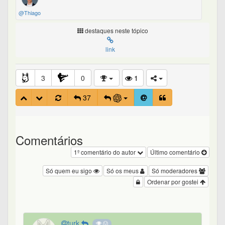
@Thiago
destaques neste tópico
link
3
0
1
37
Comentários
1º comentário do autor
Último comentário
Só quem eu sigo
Só os meus
Só moderadores
Ordenar por gostei
turk