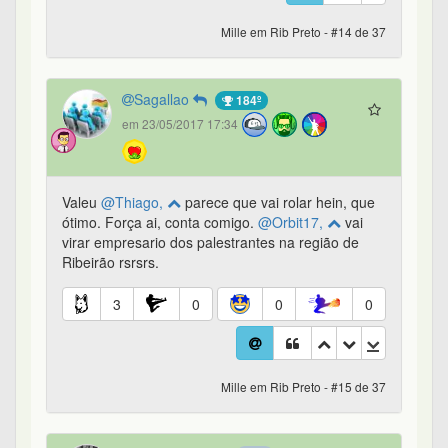
Mille em Rib Preto - #14 de 37
Sagallao
184º
em 23/05/2017 17:34
Valeu
@Thiago,
parece que vai rolar hein, que
ótimo. Força ai, conta comigo.
@Orbit17,
vai
virar empresario dos palestrantes na região de
Ribeirão rsrsrs.
3
0
0
0
Mille em Rib Preto - #15 de 37