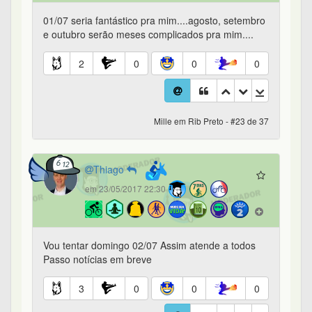
01/07 seria fantástico pra mim....agosto, setembro
e outubro serão meses complicados pra mim....
2
0
0
0
Mille em Rib Preto - #23 de 37
Thiago
em 23/05/2017 22:30
Vou tentar domingo 02/07 Assim atende a todos
Passo notícias em breve
3
0
0
0