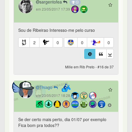
sargentofea
em 23/05/2017 17:39
Sou de Ribeirao Interesso-me pelo curso
2
0
0
0
Mille em Rib Preto - #16 de 37
Thiago
em 23/05/2017 18:28
Se der certo mais perto, dia 01/07 por exemplo
Fica bom pra todos??