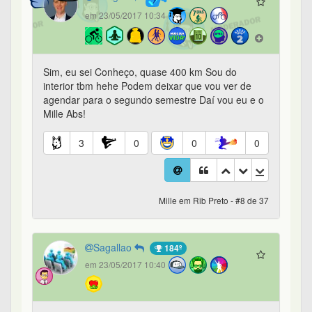
em 23/05/2017 10:34
Sim, eu sei Conheço, quase 400 km Sou do
interior tbm hehe Podem deixar que vou ver de
agendar para o segundo semestre Daí vou eu e o
Mille Abs!
3
0
0
0
Mille em Rib Preto - #8 de 37
Sagallao
184º
em 23/05/2017 10:40