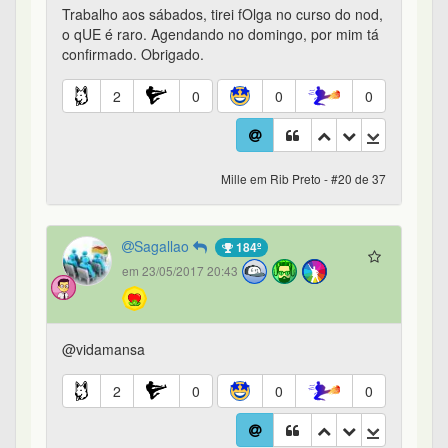
Trabalho aos sábados, tirei fOlga no curso do nod,
o qUE é raro. Agendando no domingo, por mim tá
confirmado. Obrigado.
2
0
0
0
Mille em Rib Preto - #20 de 37
Sagallao
184º
em 23/05/2017 20:43
@vidamansa
2
0
0
0