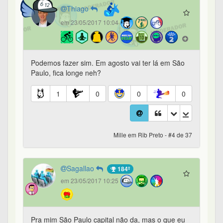
Thiago
em 23/05/2017 10:04
Podemos fazer sim. Em agosto vai ter lá em São
Paulo, fica longe neh?
1
0
0
0
Mille em Rib Preto - #4 de 37
Sagallao
184º
em 23/05/2017 10:25
Pra mim São Paulo capital não da, mas o que eu