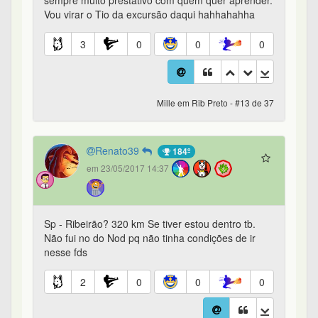
sempre muito prestativo com quem quer aprender.
Vou virar o Tio da excursão daqui hahhahahha
3
0
0
0
Mille em Rib Preto - #13 de 37
Renato39
184º
em 23/05/2017 14:37
Sp - Ribeirão? 320 km Se tiver estou dentro tb.
Não fui no do Nod pq não tinha condições de ir
nesse fds
2
0
0
0