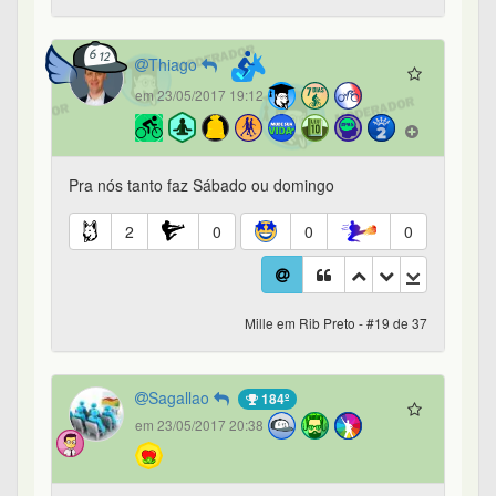
Thiago
em 23/05/2017 19:12
Pra nós tanto faz Sábado ou domingo
2
0
0
0
Mille em Rib Preto - #19 de 37
Sagallao
184º
em 23/05/2017 20:38