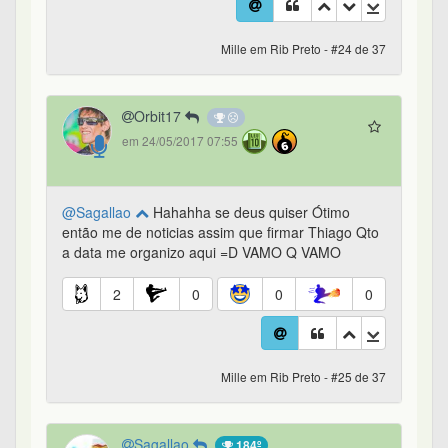
Mille em Rib Preto - #24 de 37
Orbit17
em 24/05/2017 07:55
@Sagallao
Hahahha se deus quiser Ótimo
então me de noticias assim que firmar Thiago Qto
a data me organizo aqui =D VAMO Q VAMO
2
0
0
0
Mille em Rib Preto - #25 de 37
Sagallao
184º