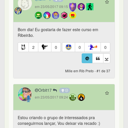
em 23/05/2017 09:15
Bom dia! Eu gostaria de fazer este curso em
Ribeirão.
2
0
0
0
Mille em Rib Preto - #1 de 37
Orbit17
em 23/05/2017 09:24
Estou criando o grupo de interessados pra
conseguirmos lançar, Vou deixar via recado :)