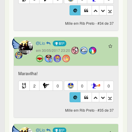
Mille em Rib Preto - #34 de 37
Lio
81º
em 30/05/2017 23:20
Maravilha!
2
0
0
0
Mille em Rib Preto - #35 de 37
Lio
81º