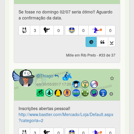
Se fosse no domingo 02/07 seria ótimo!! Aguardo
a confirmação da data.
3
0
0
0
Mille em Rib Preto - #33 de 37
Thiago
em 30/05/2017 17:20
Inscrições abertas pessoal!
http://www.bastter.com/Mercado/Loja/Default.aspx
?categoria=2
3
0
0
0