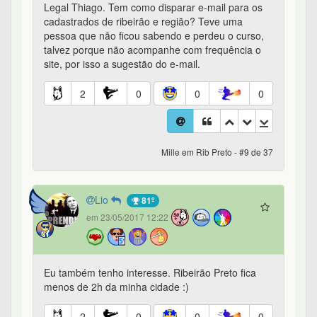
Legal Thiago. Tem como disparar e-mail para os
cadastrados de ribeirão e região? Teve uma
pessoa que não ficou sabendo e perdeu o curso,
talvez porque não acompanhe com frequência o
site, por isso a sugestão do e-mail.
2
0
0
0
Mille em Rib Preto - #9 de 37
Lio
81º
em 23/05/2017 12:22
Eu também tenho interesse. Ribeirão Preto fica
menos de 2h da minha cidade :)
2
0
0
0