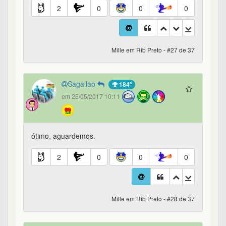
2
0
0
0
Mille em Rib Preto - #27 de 37
Sagallao
184º
em 25/05/2017 10:11
ótimo, aguardemos.
2
0
0
0
Mille em Rib Preto - #28 de 37