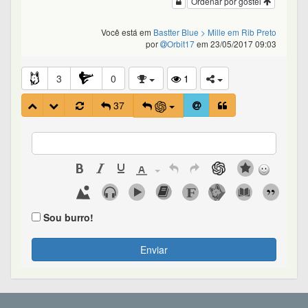
Ordenar por gostei
Você está em
Bastter Blue
> Mille em Rib Preto
por
Orbit17
em 23/05/2017 09:03
3
0
1
37
Sou burro!
Enviar