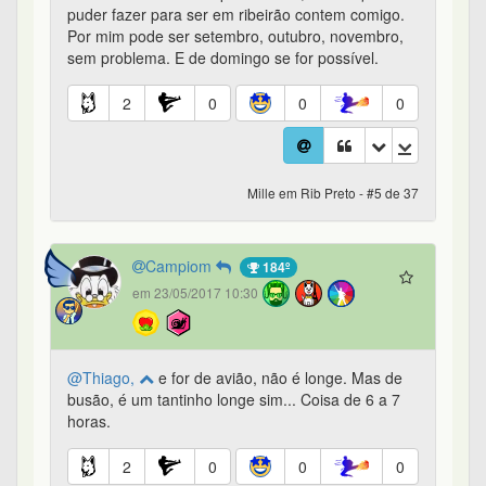
puder fazer para ser em ribeirão contem comigo.
Por mim pode ser setembro, outubro, novembro,
sem problema. E de domingo se for possível.
2
0
0
0
Mille em Rib Preto - #5 de 37
Campiom
184º
em 23/05/2017 10:30
@Thiago,
e for de avião, não é longe. Mas de
busão, é um tantinho longe sim... Coisa de 6 a 7
horas.
2
0
0
0