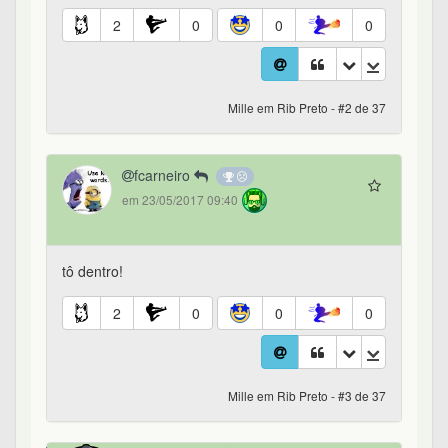
2
0
0
0
Mille em Rib Preto - #2 de 37
fcarneiro
em 23/05/2017 09:40
tô dentro!
2
0
0
0
Mille em Rib Preto - #3 de 37