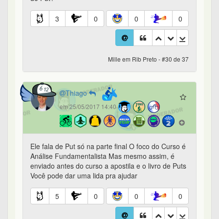
3
0
0
0
Mille em Rib Preto - #30 de 37
Thiago
em 25/05/2017 14:40
Ele fala de Put só na parte final O foco do Curso é
Análise Fundamentalista Mas mesmo assim, é
enviado antes do curso a apostila e o livro de Puts
Você pode dar uma lida pra ajudar
5
0
0
0