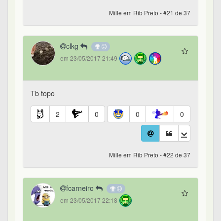
Mille em Rib Preto - #21 de 37
clkg
em 23/05/2017 21:49
Tb topo
2
0
0
0
Mille em Rib Preto - #22 de 37
fcarneiro
em 23/05/2017 22:18