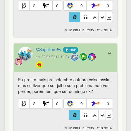
2
0
0
0
Mille em Rib Preto - #17 de 37
Sagallao
184º
em 23/05/2017 19:04
Eu prefiro mais pra setembro outubro coisa assim,
mas se tiver que ser julho sem problema nao vou
perder, porém tem que ser domingo ok?
2
0
0
0
Mille em Rib Preto - #18 de 37