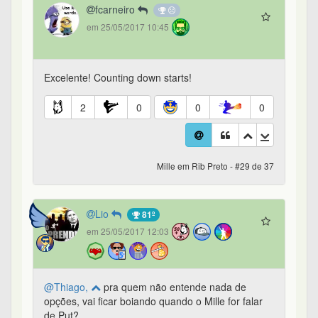
fcarneiro
em 25/05/2017 10:45
Excelente! Counting down starts!
2
0
0
0
Mille em Rib Preto - #29 de 37
Lio
81º
em 25/05/2017 12:03
@Thiago,
pra quem não entende nada de
opções, vai ficar boiando quando o Mille for falar
de Put?