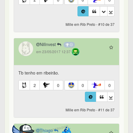
Mille em Rib Preto - #10 de 37
NilInvest
em 23/05/2017 12:37
Tb tenho em ribeirão.
2
0
0
0
Mille em Rib Preto - #11 de 37
Thiago