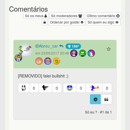
Comentários
Só os meus
Só moderadores
Último comentário
Ordenar por gostei
Só quem eu sigo
Abreu_car
186º
em 23/05/2017 20:48
[REMOVIDO] falei bullshit ;)
0
0
0
0
Só eu ? - #1 de 1