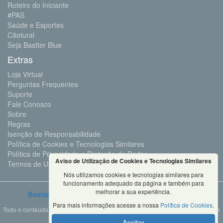
Roteiro do Iniciante
#PAS
Saúde e Esportes
Cãotural
Seja Bastter Blue
Extras
Loja Virtual
Perguntas Frequentes
Suporte
Fale Conosco
Sobre
Regras
Isenção de Responsabilidade
Política de Cookies e Tecnologias Similares
Política de Privacidade e Proteção de Dados
Aviso de Utilização de Cookies e Tecnologias Similares
Termos de Uso
Nós utilizamos cookies e tecnologias similares para
funcionamento adequado da página e também para
melhorar a sua experiência.
Bastter.com
2001 ©Todos os Direitos Reservados
Para mais informações acesse a nossa
Política de Cookies
.
Todo o conteúdo deste site é propriedade da Bastter.com, sendo expressamente
proibido o seu uso em sites, videos, cursos ou
Aceitar