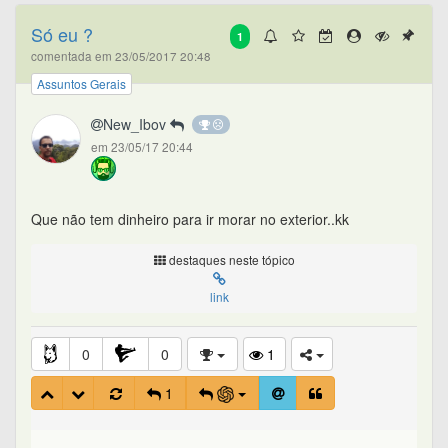
Só eu ?
1
comentada em 23/05/2017 20:48
Assuntos Gerais
New_Ibov
em 23/05/17 20:44
Que não tem dinheiro para ir morar no exterior..kk
destaques neste tópico
link
0
0
1
1