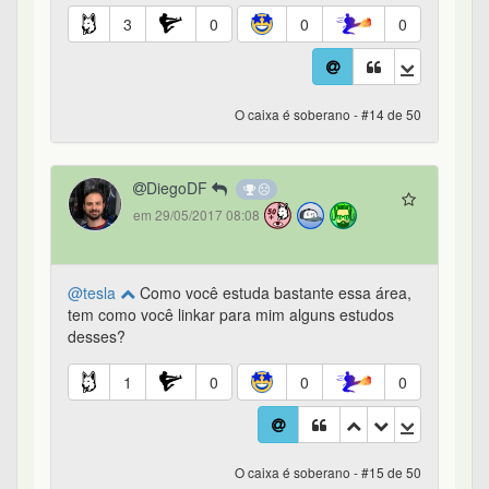
3
0
0
0
O caixa é soberano - #14 de 50
DiegoDF
em 29/05/2017 08:08
@tesla
Como você estuda bastante essa área,
tem como você linkar para mim alguns estudos
desses?
1
0
0
0
O caixa é soberano - #15 de 50