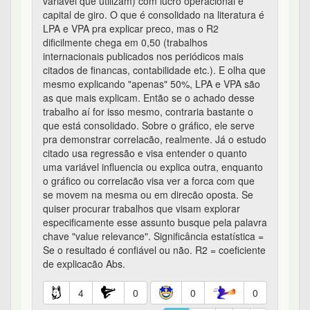
variável que utilizam) com lucro operacional e
capital de giro. O que é consolidado na literatura é
LPA e VPA pra explicar preco, mas o R2
dificilmente chega em 0,50 (trabalhos
internacionais publicados nos periódicos mais
citados de financas, contabilidade etc.). E olha que
mesmo explicando "apenas" 50%, LPA e VPA são
as que mais explicam. Então se o achado desse
trabalho aí for isso mesmo, contraria bastante o
que está consolidado. Sobre o gráfico, ele serve
pra demonstrar correlacão, realmente. Já o estudo
citado usa regressão e visa entender o quanto
uma variável influencia ou explica outra, enquanto
o gráfico ou correlacão visa ver a forca com que
se movem na mesma ou em direcão oposta. Se
quiser procurar trabalhos que visam explorar
especificamente esse assunto busque pela palavra
chave "value relevance". Significância estatística =
Se o resultado é confiável ou não. R2 = coeficiente
de explicacão Abs.
4
0
0
0