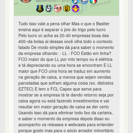
em 28/05/2017 20:51
Tudo isso vale a pena olhar Mas o que o Bastter
ensina aqui é separar o joio do trigo pelo lucro
Pelo lucro vc acha as 20-40 empresas boas das
400~da bolsa ai dessas você olha todo o contexto
falado De modo simples dá para saber o momento
da empresa olhando: - LL - FCO Estão em linha?
FCO maior do que LL por mto tempo ou é elétrica
e tá depreciando ou uma hora se encontram E LL
maior que FCO uma hora se traduz em aumento
na geração de caixa, a menos que sejam vendas
parceladas que sofram alguma coisa (ex. distratos
EZTEC) E tem o FCL Capex que serve para
mostrar se a empresa tá te dando retorno seja por
caixa agora ou está fazendo investimentos e vai
resultar em maior geração de caixa se der certo
Usando isso dá para eliminar todo lixo da carteira,
e saber o momento da empresa depois disso eu
acompanho os releases e webcasts para entender
porque gosto mas para o sócio amador minoritário