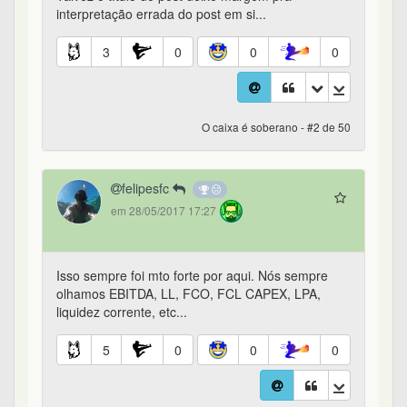
interpretação errada do post em si...
3
0
0
0
O caixa é soberano - #2 de 50
felipesfc
em 28/05/2017 17:27
Isso sempre foi mto forte por aqui. Nós sempre
olhamos EBITDA, LL, FCO, FCL CAPEX, LPA,
liquidez corrente, etc...
5
0
0
0