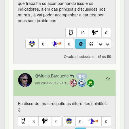
que trabalha só acompanhando isso e os
indicadores, além das principais discussões nos
murais, já vai poder acompanhar a carteira por
anos sem problemas
10
0
0
0
O caixa é soberano - #5 de 50
Murilo.Barquette
em 28/05/2017 21:10
Eu discordo, mas respeito as diferentes opiniões.
;)
3
0
0
0