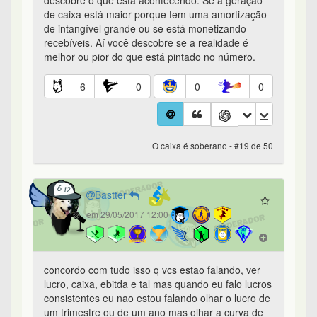
descobre o que está acontecendo. Se a geração
de caixa está maior porque tem uma amortização
de intangível grande ou se está monetizando
recebíveis. Aí você descobre se a realidade é
melhor ou pior do que está pintado no número.
6
0
0
0
O caixa é soberano - #19 de 50
Bastter
em 29/05/2017 12:00
concordo com tudo isso q vcs estao falando, ver
lucro, caixa, ebitda e tal mas quando eu falo lucros
consistentes eu nao estou falando olhar o lucro de
um trimestre ou de um ano mas olhar a curva de