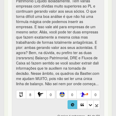
Patrimônio Líquido isoladamente. Tem várias
empresas com dívidas muito superiores ao PL e
continuam gerando valor aos seus sócios. O que
torna difícil uma boa análise é que não há uma
fórmula mágica onde podemos inserir as
empresas. E isso vale até para empresas de um
mesmo setor. Aliás, você pode ter duas empresas
que fazem exatamente a mesma coisa mas
trabalhando de formas totalmente antagônicas. E
pior: ambas gerando valor aos seus acionistas. E
agora? Bem, na dúvida, eu prefiro ter as duas
(rsrsrsrsrs) Balanço Patrimonial, DRE e Fluxos de
Caixa só fazem sentido se você souber extrair dali
informações que te auxiliem na tomada de
decisão. Nesse âmbito, os quadros da Bastter.com
me ajudam MUITO, pois não sei ler uma única
linha de balanço. Não sei nem por onde começa...
8
0
0
0
O caixa é soberano - #1 de 50