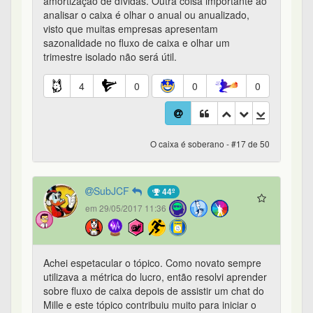
amortização de dívidas. Outra coisa importante ao
analisar o caixa é olhar o anual ou anualizado,
visto que muitas empresas apresentam
sazonalidade no fluxo de caixa e olhar um
trimestre isolado não será útil.
4
0
0
0
O caixa é soberano - #17 de 50
SubJCF
44º
em 29/05/2017 11:36
Achei espetacular o tópico. Como novato sempre
utilizava a métrica do lucro, então resolvi aprender
sobre fluxo de caixa depois de assistir um chat do
Mille e este tópico contribuiu muito para iniciar o