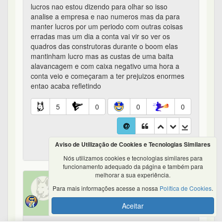
lucros nao estou dizendo para olhar so isso
analise a empresa e nao numeros mas da para
manter lucros por um periodo com outras coisas
erradas mas um dia a conta vai vir so ver os
quadros das construtoras durante o boom elas
mantinham lucro mas as custas de uma baita
alavancagem e com caixa negativo uma hora a
conta veio e começaram a ter prejuizos enormes
entao acaba refletindo
5
0
0
0
Aviso de Utilização de Cookies e Tecnologias Similares
O caixa é soberano - #20 de 50
Nós utilizamos cookies e tecnologias similares para
funcionamento adequado da página e também para
melhorar a sua experiência.
Tesla
Para mais informações acesse a nossa
Política de Cookies
.
em 29/05/2017 13:10
Aceitar