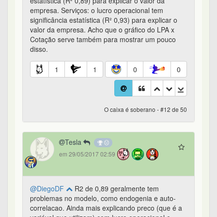
estatística (R² 0,89) para explicar o valor da
empresa. Serviços: o lucro operacional tem
significância estatística (R² 0,93) para explicar o
valor da empresa. Acho que o gráfico do LPA x
Cotação serve também para mostrar um pouco
disso.
1
1
0
0
O caixa é soberano - #12 de 50
Tesla
em 29/05/2017 02:59
@DiegoDF
R2 de 0,89 geralmente tem
problemas no modelo, como endogenia e auto-
correlacao. Ainda mais explicando preco (que é a