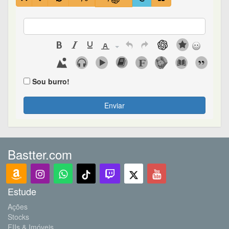
Sou burro!
Enviar
Bastter.com
Estude
Ações
Stocks
FIIs & Imóveis