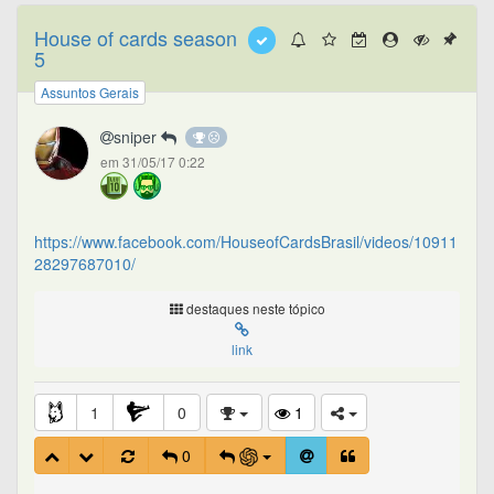
House of cards season
5
Assuntos Gerais
sniper
em 31/05/17 0:22
https://www.facebook.com/HouseofCardsBrasil/videos/10911
28297687010/
destaques neste tópico
link
1
0
1
0