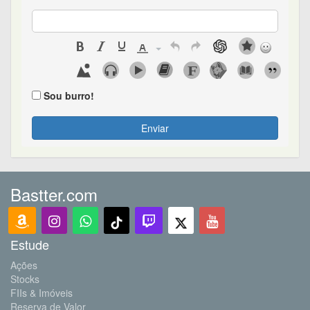
Sou burro!
Enviar
Bastter.com
Estude
Ações
Stocks
FIIs & Imóveis
Reserva de Valor