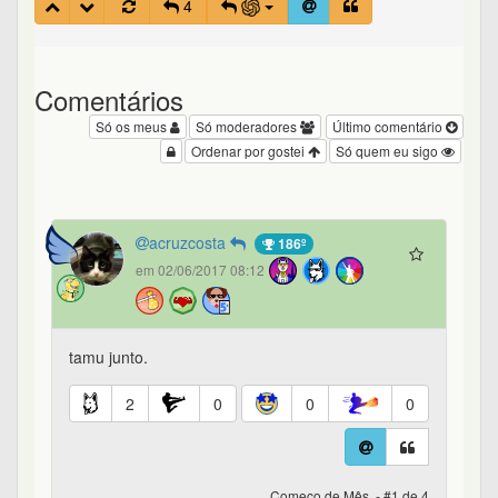
4
Comentários
Só os meus
Só moderadores
Último comentário
Ordenar por gostei
Só quem eu sigo
acruzcosta
186º
em 02/06/2017 08:12
tamu junto.
2
0
0
0
Começo de Mês. - #1 de 4