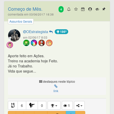
Começo de Mês.
4
comentada em 03/06/2017 18:38
Assuntos Gerais
OEstrategista
186º
em 02/06/17 8:03
Aporte feito em Ações.
Treino na academia hoje Feito.
Já no Trabalho.
Vida que segue...
destaques neste tópico
link
6
0
1