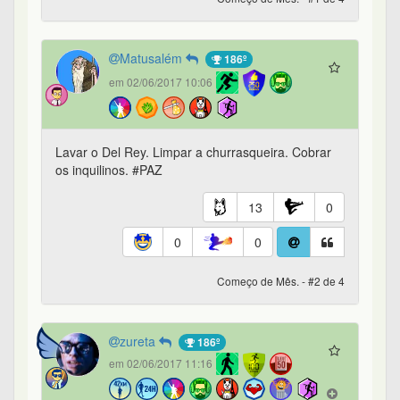
Matusalém
186º
em 02/06/2017 10:06
Lavar o Del Rey. Limpar a churrasqueira. Cobrar
os inquilinos. #PAZ
13
0
0
0
Começo de Mês. - #2 de 4
zureta
186º
em 02/06/2017 11:16