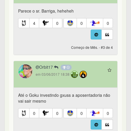
Parece o sr. Barriga, heheheh
4
0
0
0
Começo de Mês. - #3 de 4
Orbit17
em 03/06/2017 18:38
Até o Goku investindo gxuss a aposentadoria não
vai sair mesmo
0
0
0
0