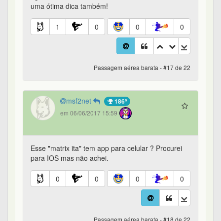
uma ótima dica também!
1
0
0
0
Passagem aérea barata - #17 de 22
msf2net
186º
em 06/06/2017 15:59
Esse "matrix ita" tem app para celular ? Procurei
para IOS mas não achei.
0
0
0
0
Passagem aérea barata - #18 de 22