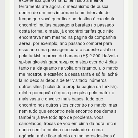
experiência que o matrix tem sido a melhor
ferramenta até agora. o mecanismo de busca
dentro de um mês informando um intervalo de
tempo que você quer ficar no destino é excelente.
encontrei muitas passagens baratas no passado
desta forma. e mais, já encontrei tarifas que não
encontrava nem mesmo na página da companhia
aérea. por exemplo, ano passado comprei para
esse ano uma passagem para o sudeste asiático
pela turkish a preço de banana (R$ 2.200 ida/volta
sp-bangkok/singapura-sp com stop over de 4 dias
tanto na ida quanto na volta em istambul). o matrix
me mostrou a existência dessa tarifa e só fui achá-
la no decolar depois de ter visitado inúmeros
outros sites (incluindo a própria página da turkish).
minha percepção é que a pesquisa pelo matrix é
mais vasta e envolve mais bases. tudo que
encontro nos outros sites encontro no matrix, mas
nem tudo que encontro nele encontro nos demais.
também já tive todo tipo de problema. voos
cancelados, trocas de voo em cima da hora, etc e
nunca senti a mínima necessidade de uma
agência. ah! e ficar atento ao melhoresdestinos é