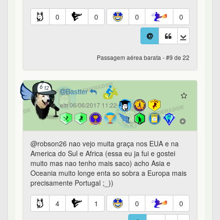
0
0
0
0
Passagem aérea barata - #9 de 22
Bastter
em 06/06/2017 11:22
@robson26 nao vejo muita graça nos EUA e na
America do Sul e Africa (essa eu ja fui e gostei
muito mas nao tenho mais saco) acho Asia e
Oceania muito longe enta so sobra a Europa mais
precisamente Portugal ;_))
4
1
0
0