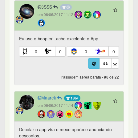
3SSS
em 06/06/2017 11:12
Eu uso o Voopter...acho excelente o App.
0
0
0
0
Passagem aérea barata - #8 de 22
Maarek
186º
em 06/06/2017 11:14
Decolar o app vira e mexe aparece anunciando
descontos.