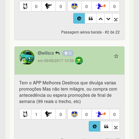
0
0
0
0
Passagem aérea barata - #2 de 22
willscs
em 06/06/2017 10:39
Tem o APP Melhores Destinos que divulga varias
promoções Mas não tem milagre, ou compra com
antecedência ou espera promoções de final de
semana (99 reais o trecho, etc)
1
0
0
0