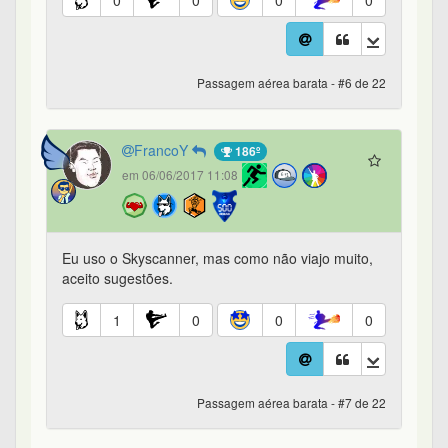
0
0
0
0
Passagem aérea barata - #6 de 22
FrancoY
186º
em 06/06/2017 11:08
Eu uso o Skyscanner, mas como não viajo muito,
aceito sugestões.
1
0
0
0
Passagem aérea barata - #7 de 22