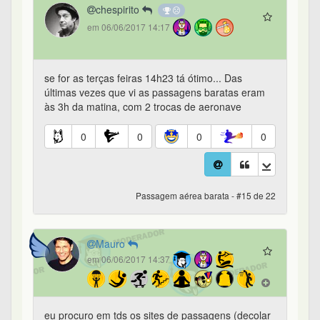
chespirito
em 06/06/2017 14:17
se for as terças feiras 14h23 tá ótimo... Das
últimas vezes que vi as passagens baratas eram
às 3h da matina, com 2 trocas de aeronave
0
0
0
0
Passagem aérea barata - #15 de 22
Mauro
em 06/06/2017 14:37
eu procuro em tds os sites de passagens (decolar