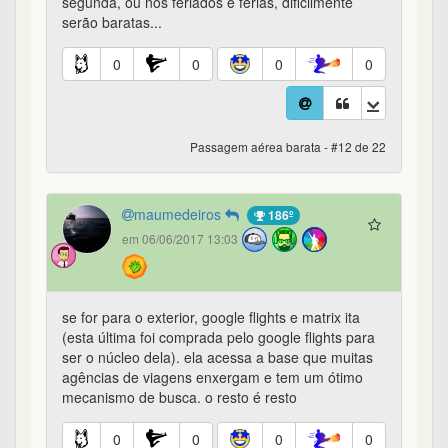
segunda, ou nos feriados e férias, dificilmente
serão baratas...
0
0
0
0
Passagem aérea barata - #12 de 22
maumedeiros
186º
em 06/06/2017 13:03
se for para o exterior, google flights e matrix ita
(esta última foi comprada pelo google flights para
ser o núcleo dela). ela acessa a base que muitas
agências de viagens enxergam e tem um ótimo
mecanismo de busca. o resto é resto
0
0
0
0