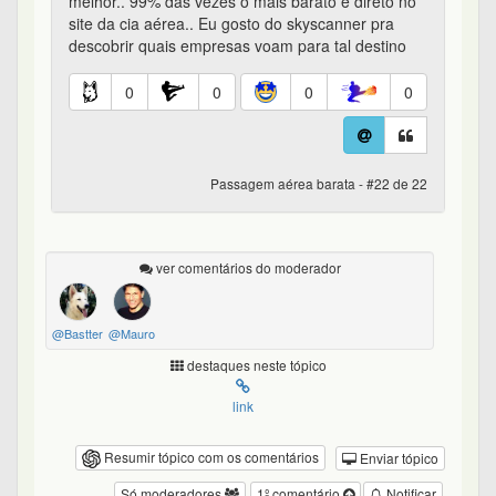
melhor.. 99% das vezes o mais barato é direto no
site da cia aérea.. Eu gosto do skyscanner pra
descobrir quais empresas voam para tal destino
0
0
0
0
Passagem aérea barata - #22 de 22
ver comentários do moderador
@Bastter
@Mauro
destaques neste tópico
link
Resumir tópico com os comentários
Enviar tópico
Só moderadores
1º comentário
Notificar