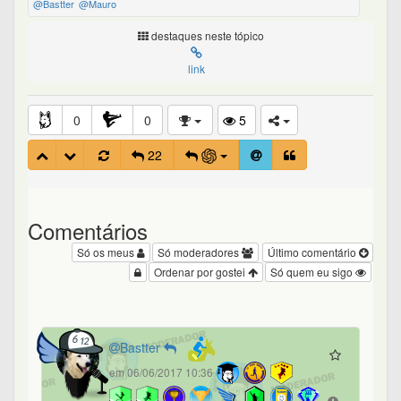
@Bastter
@Mauro
destaques neste tópico
link
0
0
5
22
Comentários
Só os meus
Só moderadores
Último comentário
Ordenar por gostei
Só quem eu sigo
Bastter
em 06/06/2017 10:36