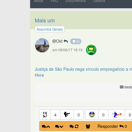
Mural
FAQ
Documentos
Galeria
Mais um
Assuntos Gerais
Old
em 06/06/17 16:19
Justiça de São Paulo nega vínculo empregatício a m
Hora
desta
4
0
0
0
Responder
0