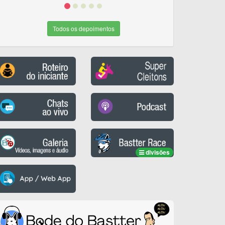
Todos os depoimentos
divisões