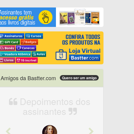
Amigos da Bastter.com
Quero ser um amigo
Depoimentos dos
assinantes
Previous
Next