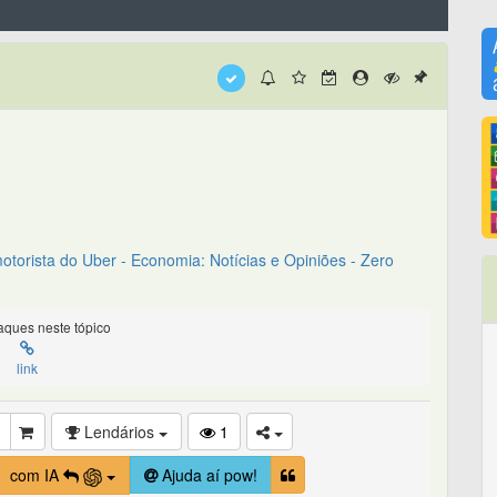
otorista do Uber - Economia: Notícias e Opiniões - Zero
ques neste tópico
link
Lendários
1
com IA
Ajuda aí pow!