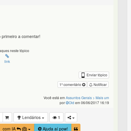
 primeiro a comentar!
ques neste tópico
link
Enviar tópico
1º comentário
Notificar
Você está em
Assuntos Gerais
> Mais um
por
Old
em 06/06/2017 16:19
Lendários
1
com IA
Ajuda aí pow!