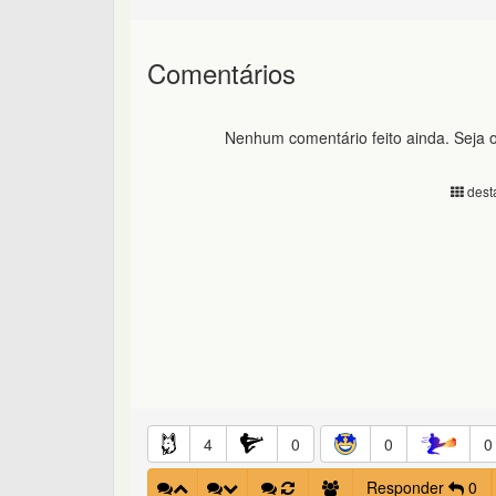
Comentários
Nenhum comentário feito ainda. Seja o
desta
4
0
0
0
Responder
0