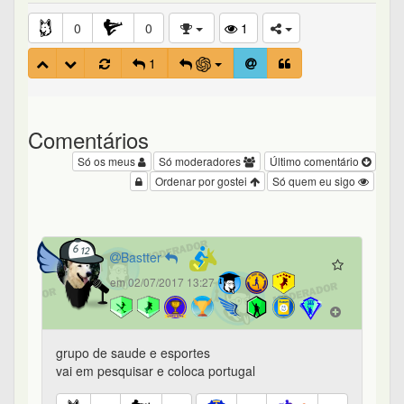
0
0
1
1
Comentários
Só os meus
Só moderadores
Último comentário
Ordenar por gostei
Só quem eu sigo
Bastter
em 02/07/2017 13:27
grupo de saude e esportes
vai em pesquisar e coloca portugal