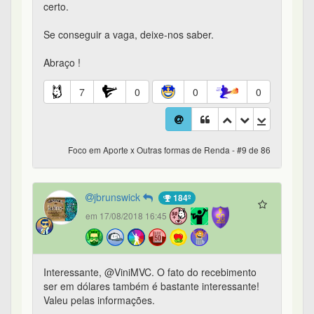
certo.
Se conseguir a vaga, deixe-nos saber.
Abraço !
7
0
0
0
Foco em Aporte x Outras formas de Renda - #9 de 86
jbrunswick
184º
em 17/08/2018 16:45
Interessante, @ViniMVC. O fato do recebimento
ser em dólares também é bastante interessante!
Valeu pelas informações.