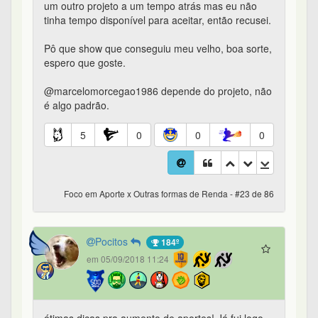
um outro projeto a um tempo atrás mas eu não
tinha tempo disponível para aceitar, então recusei.
Pô que show que conseguiu meu velho, boa sorte,
espero que goste.
@marcelomorcegao1986 depende do projeto, não
é algo padrão.
5
0
0
0
Foco em Aporte x Outras formas de Renda - #23 de 86
Pocitos
184º
em 05/09/2018 11:24
ótimas dicas pra aumento de aportes! Já fui logo