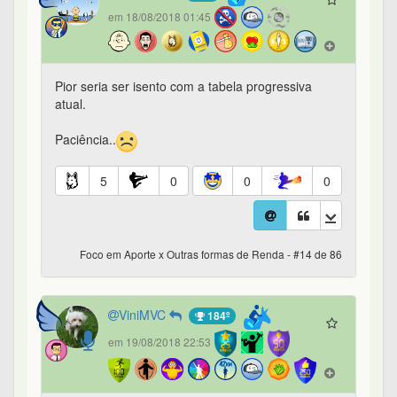
em 18/08/2018 01:45
Pior seria ser isento com a tabela progressiva
atual.
Paciência..
5
0
0
0
Foco em Aporte x Outras formas de Renda - #14 de 86
ViniMVC
184º
em 19/08/2018 22:53