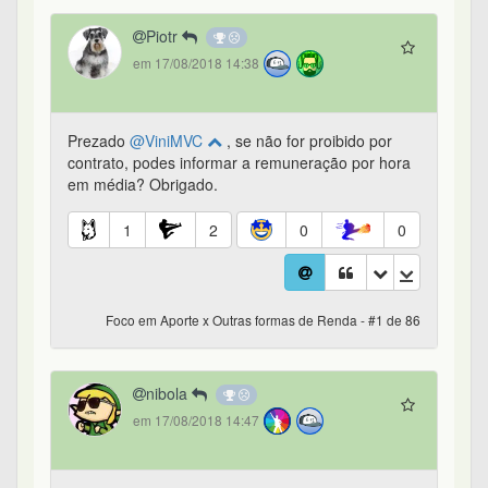
Piotr
em 17/08/2018 14:38
Prezado
@ViniMVC
, se não for proibido por
contrato, podes informar a remuneração por hora
em média? Obrigado.
1
2
0
0
Foco em Aporte x Outras formas de Renda - #1 de 86
nibola
em 17/08/2018 14:47