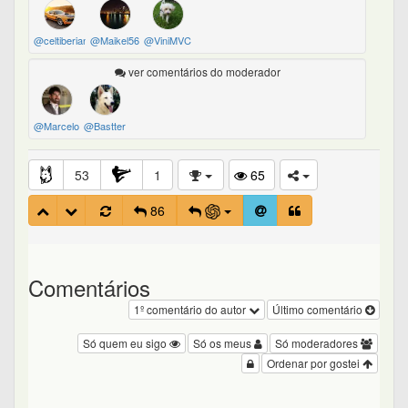
@celtiberian
@Maikel56
@ViniMVC
ver comentários do moderador
@Marcelo
@Bastter
53
1
65
86
Comentários
1º comentário do autor
Último comentário
Só quem eu sigo
Só os meus
Só moderadores
Ordenar por gostei