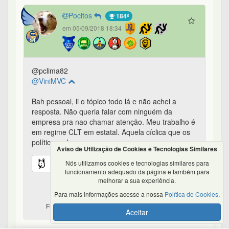
Pocitos
184º
em 05/09/2018 18:34
@pclima82
@ViniMVC
Bah pessoal, li o tópico todo lá e não achei a
resposta. Não queria falar com ninguém da
empresa pra nao chamar atenção. Meu trabalho é
em regime CLT em estatal. Aquela cíclica que os
políticos adoram.
Aviso de Utilização de Cookies e Tecnologias Similares
3
0
0
0
Nós utilizamos cookies e tecnologias similares para
funcionamento adequado da página e também para
melhorar a sua experiência.
Para mais informações acesse a nossa
Política de Cookies
.
Foco em Aporte x Outras formas de Renda - #28 de 86
Aceitar