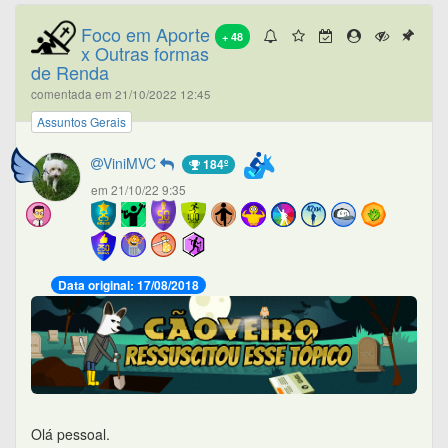
Foco em Aporte
+ 48
x Outras formas
de Renda
comentada em 21/10/2022 12:45
Assuntos Gerais
ViniMVC
184º
em 21/10/22 9:35
Data original: 17/08/2018
Olá pessoal.