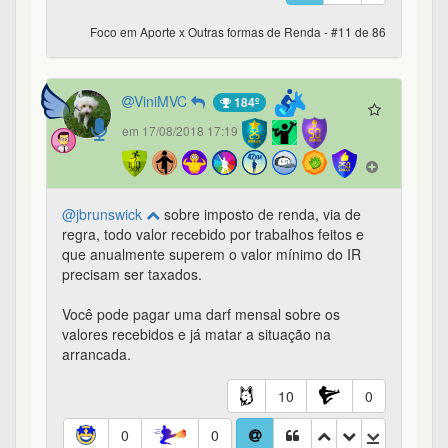
Foco em Aporte x Outras formas de Renda - #11 de 86
ViniMVC
184º
em 17/08/2018 17:19
@jbrunswick
sobre imposto de renda, via de
regra, todo valor recebido por trabalhos feitos e
que anualmente superem o valor mínimo do IR
precisam ser taxados.
Você pode pagar uma darf mensal sobre os
valores recebidos e já matar a situação na
arrancada.
10
0
0
0