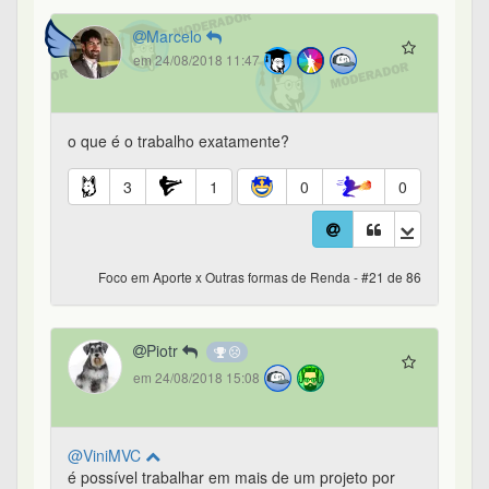
Marcelo
em 24/08/2018 11:47
o que é o trabalho exatamente?
3
1
0
0
Foco em Aporte x Outras formas de Renda - #21 de 86
Piotr
em 24/08/2018 15:08
@ViniMVC
é possível trabalhar em mais de um projeto por