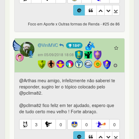
Foco em Aporte x Outras formas de Renda - #25 de 86
ViniMVC
184º
em 05/09/2018 18:08
@Arthas meu amigo, infelizmente não saberei te
responder, sugiro ler o tópico colocado pelo
@pclima82.
@pclima82 fico feliz em ter ajudado, espero que
de tudo certo meu velho ! Forte abraço.
3
0
0
0