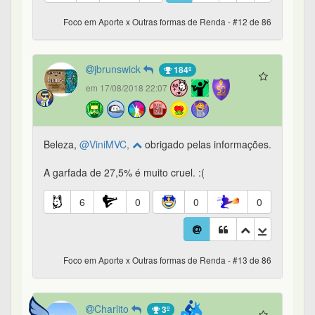
Foco em Aporte x Outras formas de Renda - #12 de 86
jbrunswick
184º
em 17/08/2018 22:07
Beleza,
@ViniMVC,
obrigado pelas informações.
A garfada de 27,5% é muito cruel. :(
6
0
0
0
Foco em Aporte x Outras formas de Renda - #13 de 86
Charlito
3º