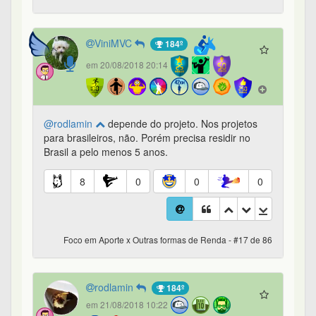
ViniMVC
184º
em 20/08/2018 20:14
@rodlamin
depende do projeto. Nos projetos
para brasileiros, não. Porém precisa residir no
Brasil a pelo menos 5 anos.
8
0
0
0
Foco em Aporte x Outras formas de Renda - #17 de 86
rodlamin
184º
em 21/08/2018 10:22