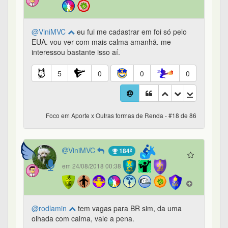
@ViniMVC
eu fui me cadastrar em foi só pelo
EUA. vou ver com mais calma amanhã. me
interessou bastante isso aí.
5
0
0
0
Foco em Aporte x Outras formas de Renda - #18 de 86
ViniMVC
184º
em 24/08/2018 00:38
@rodlamin
tem vagas para BR sim, da uma
olhada com calma, vale a pena.