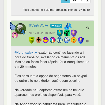
Foco em Aporte x Outras formas de Renda - #4 de 86
ViniMVC
184º
em 17/08/2018 15:31
@jbrunswick
exato. Eu continuo fazendo a 1
hora de trabalho, avaliando calmamente os ads.
Mas se eu fosse fazer rápido, faria tranquilamente
em 20 minutos.
Eles possuem a opção de pagamento via paypal
ou outro site no exterior, você quem escolhe.
Na verdade na Leapforce existe um painel que
aparecem os projetos disponíveis para você.
Na Appen você se candidata para uma função e