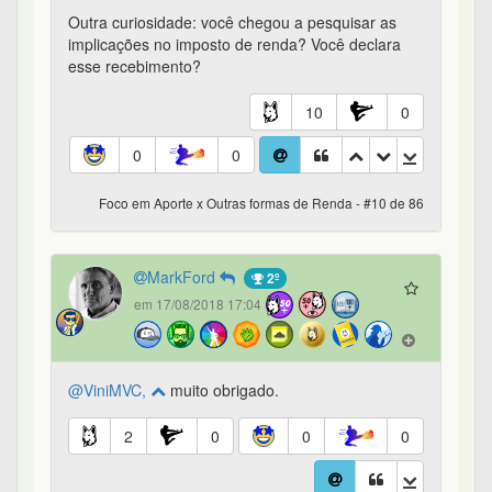
Outra curiosidade: você chegou a pesquisar as
implicações no imposto de renda? Você declara
esse recebimento?
10
0
0
0
Foco em Aporte x Outras formas de Renda - #10 de 86
MarkFord
2º
em 17/08/2018 17:04
@ViniMVC,
muito obrigado.
2
0
0
0