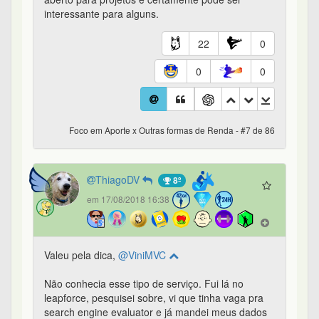
interessante para alguns.
22
0
0
0
Foco em Aporte x Outras formas de Renda - #7 de 86
ThiagoDV
8º
em 17/08/2018 16:38
Valeu pela dica,
@ViniMVC
Não conhecia esse tipo de serviço. Fui lá no
leapforce, pesquisei sobre, vi que tinha vaga pra
search engine evaluator e já mandei meus dados