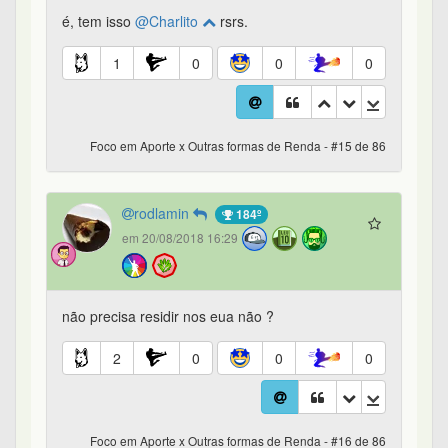
é, tem isso
@Charlito
rsrs.
1
0
0
0
Foco em Aporte x Outras formas de Renda - #15 de 86
rodlamin
184º
em 20/08/2018 16:29
não precisa residir nos eua não ?
2
0
0
0
Foco em Aporte x Outras formas de Renda - #16 de 86