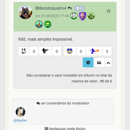
dezoitoquatro4
em 31/08/2020 17:46
Vdd, mais simples impossível.
0
0
0
0
Não considerar o valor investido em bitcoin no total da
reserva de valor - #6 de 6
ver comentários do moderador
@Bastter
destaques neste tópico