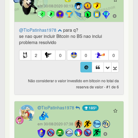
em 30/08/2020 00:13
@TioPatinhas1978
para q?
se nao quer incluir Bitcoin no BS nao inclui
problema resolvido
2
0
0
0
Não considerar o valor investido em bitcoin no total da
reserva de valor - #1 de 6
TioPatinhas1978
185º
em 30/08/2020 07:38