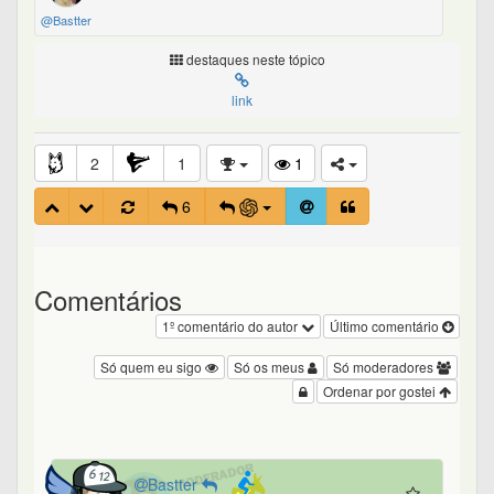
@Bastter
destaques neste tópico
link
2
1
1
6
Comentários
1º comentário do autor
Último comentário
Só quem eu sigo
Só os meus
Só moderadores
Ordenar por gostei
Bastter