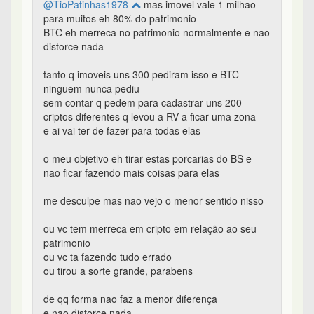
@TioPatinhas1978
mas imovel vale 1 milhao
para muitos eh 80% do patrimonio
BTC eh merreca no patrimonio normalmente e nao
distorce nada
tanto q imoveis uns 300 pediram isso e BTC
ninguem nunca pediu
sem contar q pedem para cadastrar uns 200
criptos diferentes q levou a RV a ficar uma zona
e ai vai ter de fazer para todas elas
o meu objetivo eh tirar estas porcarias do BS e
nao ficar fazendo mais coisas para elas
me desculpe mas nao vejo o menor sentido nisso
ou vc tem merreca em cripto em relação ao seu
patrimonio
ou vc ta fazendo tudo errado
ou tirou a sorte grande, parabens
de qq forma nao faz a menor diferença
e nao distorce nada