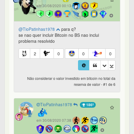
em 30/08/2020 00:13
@TioPatinhas1978
para q?
se nao quer incluir Bitcoin no BS nao inclui
problema resolvido
2
0
0
0
Não considerar o valor investido em bitcoin no total da
reserva de valor - #1 de 6
TioPatinhas1978
186º
em 30/08/2020 07:38