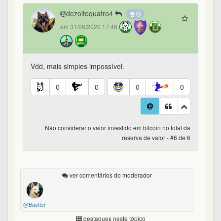
dezoitoquatro4
em 31/08/2020 17:46
Vdd, mais simples impossível.
0
0
0
0
Não considerar o valor investido em bitcoin no total da
reserva de valor - #6 de 6
ver comentários do moderador
@Bastter
destaques neste tópico