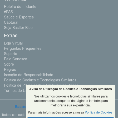
Roteiro do Iniciante
#PAS
Saúde e Esportes
Cãotural
Seja Bastter Blue
Extras
Loja Virtual
Perguntas Frequentes
Suporte
Fale Conosco
Sobre
Regras
Isenção de Responsabilidade
Política de Cookies e Tecnologias Similares
Política de Privacidade e Proteção de Dados
Aviso de Utilização de Cookies e Tecnologias Similares
Termos de Uso
Nós utilizamos cookies e tecnologias similares para
funcionamento adequado da página e também para
melhorar a sua experiência.
Bastter.com
2001 ©Todos os Direitos Reservados
Para mais informações acesse a nossa
Política de Cookies
.
Todo o conteúdo deste site é propriedade da Bastter.com, sendo expressamente