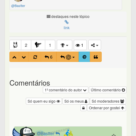
@Bastter
destaques neste tópico
link
2
1
1
6
Comentários
1º comentário do autor
Último comentário
Só quem eu sigo
Só os meus
Só moderadores
Ordenar por gostei
Bastter