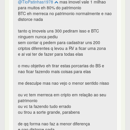
@TioPatinhas1978
mas imovel vale 1 milhao
para muitos eh 80% do patrimonio
BTC eh merreca no patrimonio normalmente e nao
distorce nada
tanto q imoveis uns 300 pediram isso e BTC
ninguem nunca pediu
sem contar q pedem para cadastrar uns 200
criptos diferentes q levou a RV a ficar uma zona
e ai vai ter de fazer para todas elas
o meu objetivo eh tirar estas porcarias do BS e
nao ficar fazendo mais coisas para elas
me desculpe mas nao vejo o menor sentido nisso
ou vc tem merreca em cripto em relação ao seu
patrimonio
ou vc ta fazendo tudo errado
ou tirou a sorte grande, parabens
de qq forma nao faz a menor diferença
e nao distorce nada