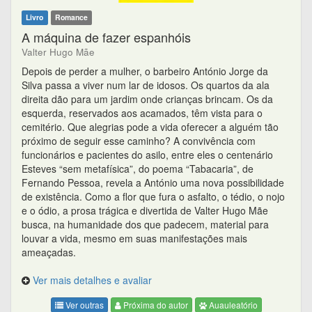
Livro
Romance
A máquina de fazer espanhóis
Valter Hugo Mãe
Depois de perder a mulher, o barbeiro António Jorge da
Silva passa a viver num lar de idosos. Os quartos da ala
direita dão para um jardim onde crianças brincam. Os da
esquerda, reservados aos acamados, têm vista para o
cemitério. Que alegrias pode a vida oferecer a alguém tão
próximo de seguir esse caminho? A convivência com
funcionários e pacientes do asilo, entre eles o centenário
Esteves “sem metafísica”, do poema “Tabacaria”, de
Fernando Pessoa, revela a António uma nova possibilidade
de existência. Como a flor que fura o asfalto, o tédio, o nojo
e o ódio, a prosa trágica e divertida de Valter Hugo Mãe
busca, na humanidade dos que padecem, material para
louvar a vida, mesmo em suas manifestações mais
ameaçadas.
Ver mais detalhes e avaliar
Ver outras
Próxima do autor
Auauleatório