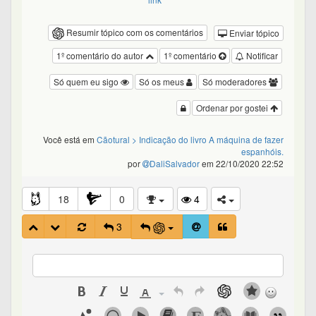
Resumir tópico com os comentários
Enviar tópico
1º comentário do autor
1º comentário
Notificar
Só quem eu sigo
Só os meus
Só moderadores
Ordenar por gostei
Você está em
Cãotural
> Indicação do livro A máquina de fazer
espanhóis.
por
DaliSalvador
em 22/10/2020 22:52
18
0
4
3