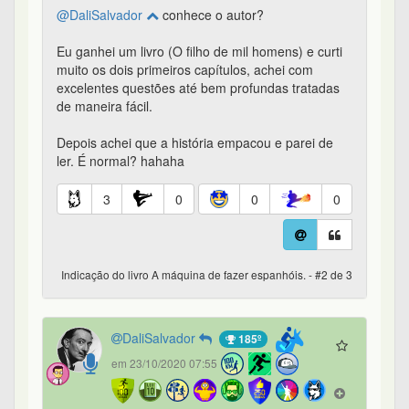
@DaliSalvador
conhece o autor?
Eu ganhei um livro (O filho de mil homens) e curti
muito os dois primeiros capítulos, achei com
excelentes questões até bem profundas tratadas
de maneira fácil.
Depois achei que a história empacou e parei de
ler. É normal? hahaha
3
0
0
0
Indicação do livro A máquina de fazer espanhóis. - #2 de 3
DaliSalvador
185º
em 23/10/2020 07:55