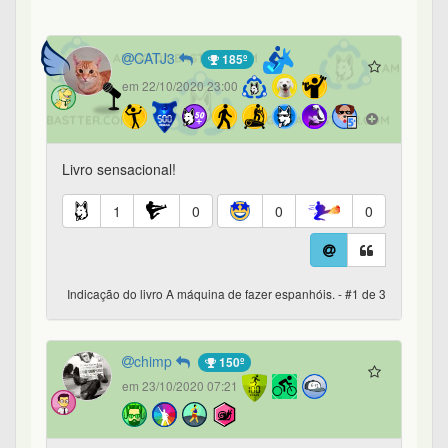
CATJ3
185º
em 22/10/2020 23:00
Livro sensacional!
1
0
0
0
Indicação do livro A máquina de fazer espanhóis. - #1 de 3
chimp
150º
em 23/10/2020 07:21