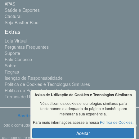
#PAS
Saúde e Esportes
Cãotural
Seja Bastter Blue
Extras
Loja Virtual
Perguntas Frequentes
Suporte
Fale Conosco
Sobre
Regras
Isenção de Responsabilidade
Política de Cookies e Tecnologias Similares
Política de Privacidade e Proteção de Dados
Aviso de Utilização de Cookies e Tecnologias Similares
Termos de Uso
Nós utilizamos cookies e tecnologias similares para
funcionamento adequado da página e também para
melhorar a sua experiência.
Bastter.com
2001 ©Todos os Direitos Reservados
Para mais informações acesse a nossa
Política de Cookies
.
Todo o conteúdo deste site é propriedade da Bastter.com, sendo expressamente
proibido o seu uso em sites, videos, cursos ou
Aceitar
qualquer outro meio de comunicação sem autorização expressa do proprietário.