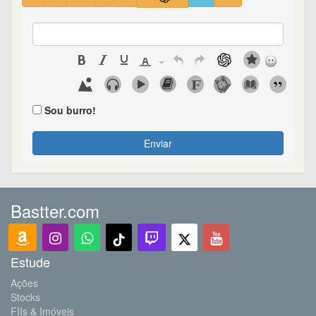
Sou burro!
Enviar
Bastter.com
Estude
Ações
Stocks
FIIs & Imóveis