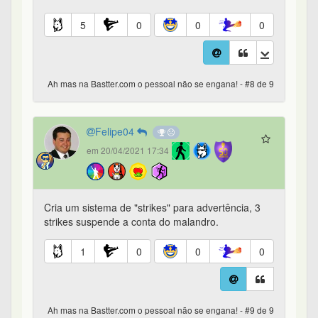
5
0
0
0
Ah mas na Bastter.com o pessoal não se engana! - #8 de 9
Felipe04
em 20/04/2021 17:34
Cria um sistema de "strikes" para advertência, 3
strikes suspende a conta do malandro.
1
0
0
0
Ah mas na Bastter.com o pessoal não se engana! - #9 de 9