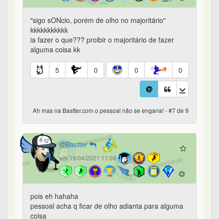
"sigo sONcio, porém de olho no majoritário"
kkkkkkkkkkk
ia fazer o que??? proibir o majoritário de fazer
alguma coisa kk
5
0
0
0
Ah mas na Bastter.com o pessoal não se engana! - #7 de 9
Bastter
em 16/04/2021 11:08
pois eh hahaha
pessoal acha q ficar de olho adianta para alguma
coisa