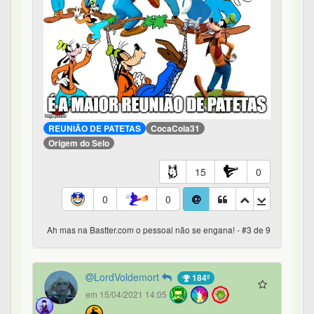
REUNIÃO DE PATETAS
CocaCola31
Origem do Selo
15
0
0
0
Ah mas na Bastter.com o pessoal não se engana! - #3 de 9
LordVoldemort
184º
em 15/04/2021 14:05