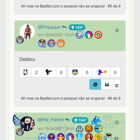
Ah mas na Bastter.com o pessoal não se engana! - #5 de 9
Piripaque
184º
em 16/04/2021 10:25
Didático
2
0
0
0
Ah mas na Bastter.com o pessoal não se engana! - #6 de 9
Pat_Patriot
184º
em 16/04/2021 10:45