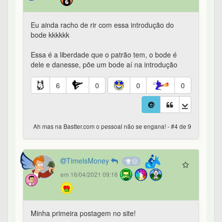
Eu ainda racho de rir com essa introdução do
bode kkkkkk
Essa é a liberdade que o patrão tem, o bode é
dele e danesse, põe um bode aí na introdução
6
0
0
0
Ah mas na Bastter.com o pessoal não se engana! - #4 de 9
TimeIsMoney
em 16/04/2021 09:16
Minha primeira postagem no site!