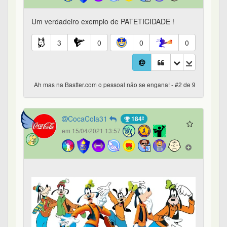
Um verdadeiro exemplo de PATETICIDADE !
3
0
0
0
Ah mas na Bastter.com o pessoal não se engana! - #2 de 9
CocaCola31
184º
em 15/04/2021 13:57