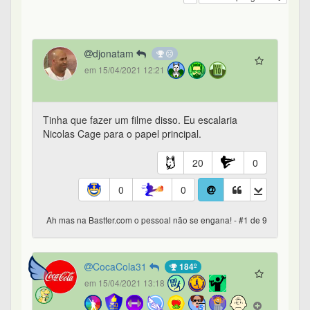
djonatam
em 15/04/2021 12:21
Tinha que fazer um filme disso. Eu escalaria
Nicolas Cage para o papel principal.
20
0
0
0
Ah mas na Bastter.com o pessoal não se engana! - #1 de 9
CocaCola31
184º
em 15/04/2021 13:18