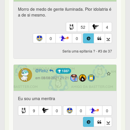
Morro de medo de gente iluminada. Pior idolatria é
a de si mesmo.
52
4
0
0
Seria uma epifania ? - #3 de 37
Rekz
186º
em 08/08/2021 21:21
Eu sou uma mentira
9
0
0
0