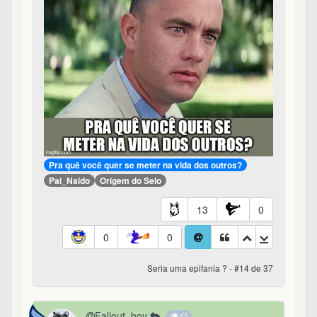
Pra quê você quer se meter na vida dos outros?
Pai_Naldo
Origem do Selo
13
0
0
0
Seria uma epifania ? - #14 de 37
Fallout_boy