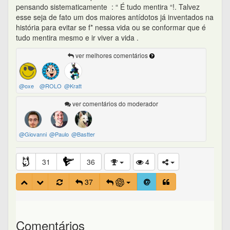
pensando sistematicamente : “ É tudo mentira “!. Talvez
esse seja de fato um dos maiores antídotos já inventados na
história para evitar se f* nessa vida ou se conformar que é
tudo mentira mesmo e ir viver a vida .
ver melhores comentários
@oxe
@ROLO
@Kratt
ver comentários do moderador
@Giovanni
@Paulo
@Bastter
31
36
4
37
Comentários