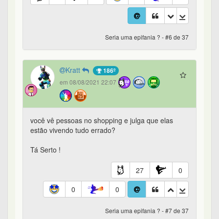
Seria uma epifania ? - #6 de 37
Kratt
186º
em 08/08/2021 22:07
você vê pessoas no shopping e julga que elas
estão vivendo tudo errado?
Tá Serto !
27
0
0
0
Seria uma epifania ? - #7 de 37