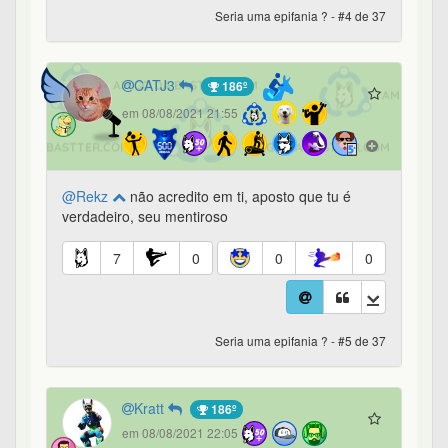
Seria uma epifania ? - #4 de 37
CATJ3
186º
em 08/08/2021 21:55
@Rekz
não acredito em ti, aposto que tu é
verdadeiro, seu mentiroso
7
0
0
0
Seria uma epifania ? - #5 de 37
Kratt
186º
em 08/08/2021 22:05