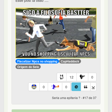
Esse post tá osso ....
Fiscalizar Npcs no shopping
CapHaddock
Origem do Selo
12
0
0
0
Seria uma epifania ? - #17 de 37