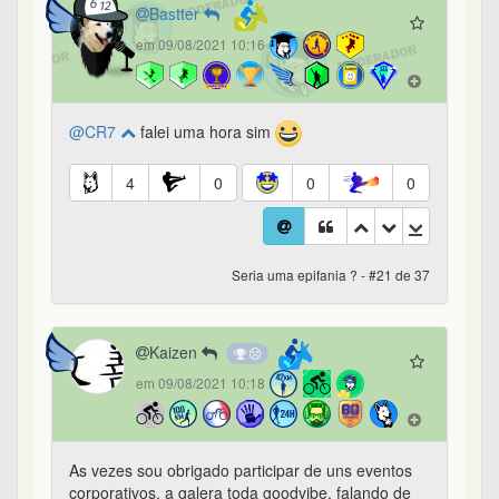
Bastter
em 09/08/2021 10:16
@CR7
falei uma hora sim
4
0
0
0
Seria uma epifania ? - #21 de 37
Kaizen
em 09/08/2021 10:18
As vezes sou obrigado participar de uns eventos
corporativos, a galera toda goodvibe, falando de