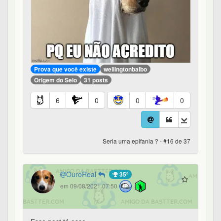
Prova que você existe
wellingtonbalbo
Origem do Selo
31 posts
6
0
0
0
Seria uma epifania ? - #16 de 37
OuroReal
35º
em 09/08/2021 07:50