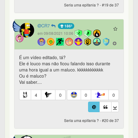
Seria uma epifania ? - #19 de 37
CR7
186º
em 09/08/2021 10:06
É um vídeo editado, tá?
Ele é louco mas não ficou falando isso durante
uma hora igual a um maluco. kkkkkkkkkkkk
Ou é maluco?
Vai saber....
4
0
0
0
Seria uma epifania ? - #20 de 37