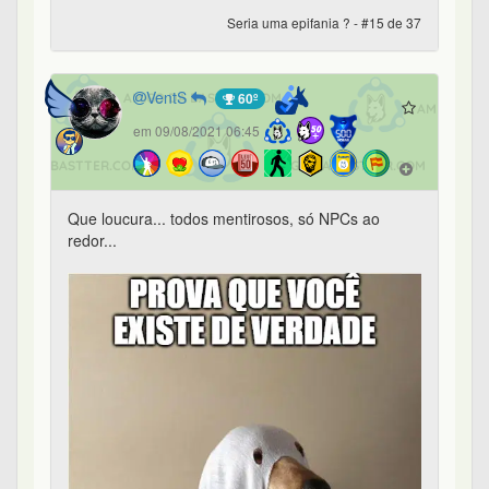
Seria uma epifania ? - #15 de 37
VentS
60º
em 09/08/2021 06:45
Que loucura... todos mentirosos, só NPCs ao
redor...