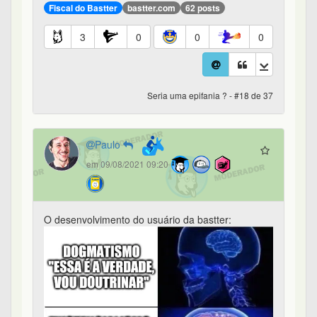
Fiscal do Bastter
bastter.com
62 posts
3
0
0
0
Seria uma epifania ? - #18 de 37
Paulo
em 09/08/2021 09:20
O desenvolvimento do usuário da bastter: