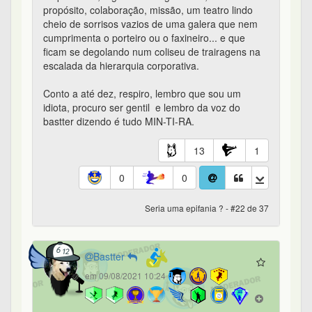
propósito, colaboração, missão, um teatro lindo
cheio de sorrisos vazios de uma galera que nem
cumprimenta o porteiro ou o faxineiro... e que
ficam se degolando num coliseu de trairagens na
escalada da hierarquia corporativa.
Conto a até dez, respiro, lembro que sou um
idiota, procuro ser gentil e lembro da voz do
bastter dizendo é tudo MIN-TI-RA.
13
1
0
0
Seria uma epifania ? - #22 de 37
Bastter
em 09/08/2021 10:24