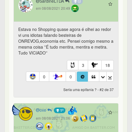
SardineLTDA
em 08/08/2021 20:49
Estava no Shopping quase agora é olhei ao redor
vi uns idiotas falando besteiras de
ONREVOG,economia etc. Pensei comigo mesmo a
mesma coisa ''É tudo mentira, mentira e metira.
Tudo VICIADO''
3
18
0
0
Seria uma epifania ? - #2 de 37
oxe
1º
em 08/08/2021 21:06