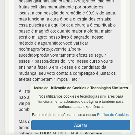
nossas galinhas são criadas livres; suco feito com
frutas colhidas manualmente por produtores
locais; a composição do remédio é 99,9% de água,
mas funciona; a cura é pela energia dos cristais;
essa pulseira dá equilíbrio; a cirurgia é espiritual; o
passe é magnético; quanto maior a oferta, maior
será o milagre; nosso livro é sagrado; nosso
método é aagarantido; você vai ficar
rico/magro/forte/jovem/feliz/bem-
sucedido/produtivo/altamente eficaz se seguir
esses 7 passos/dicas do livro; nesse curso vou te
ensinar a fazer 6 em 7; esse é o candidato da
mudança; seu voto conta; a competição é justa; os
atletas competem "limpos"; etc."
Aviso de Utilização de Cookies e Tecnologias Similares
A lista de mentiras é infinita. E é impossível você
Nós utilizamos cookies e tecnologias similares para
não acreditar em nenhuma delas. Alguma sempre
funcionamento adequado da página e também para
vai passar pelo seu filtro, até porque a gente é
melhorar a sua experiência.
bombardeado por elas desde pequeno.
Para mais informações acesse a nossa
Política de Cookies
.
Mas quando você consegue identificar alguma, eu
Aceitar
tenho certeza que vai surgir aquela voz na sua
cabeça "É TUDO M-I-N-T-I-R-A!!". Acontece