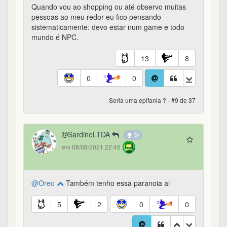
Quando vou ao shopping ou até observo muitas
pessoas ao meu redor eu fico pensando
sistematicamente: devo estar num game e todo
mundo é NPC.
13
8
0
0
Seria uma epifania ? - #9 de 37
SardineLTDA
em 08/08/2021 22:45
@Oreo
Também tenho essa paranoia ai
5
2
0
0