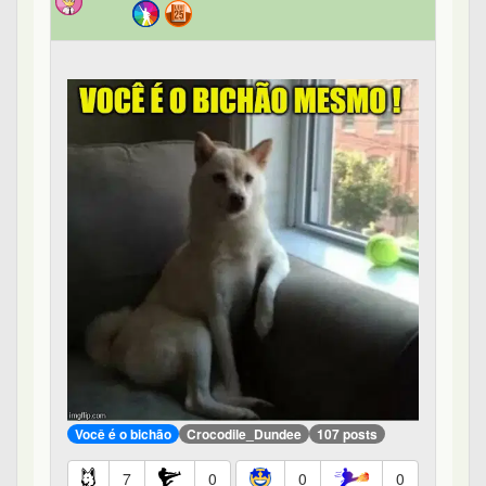
Você é o bichão
Crocodile_Dundee
107 posts
7
0
0
0