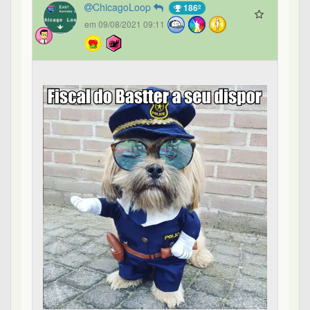
ChicagoLoop
186º
em 09/08/2021 09:11