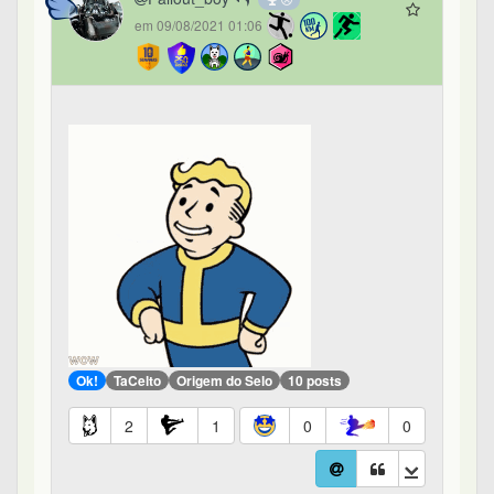
em 09/08/2021 01:06
Ok!
TaCelto
Origem do Selo
10 posts
2
1
0
0