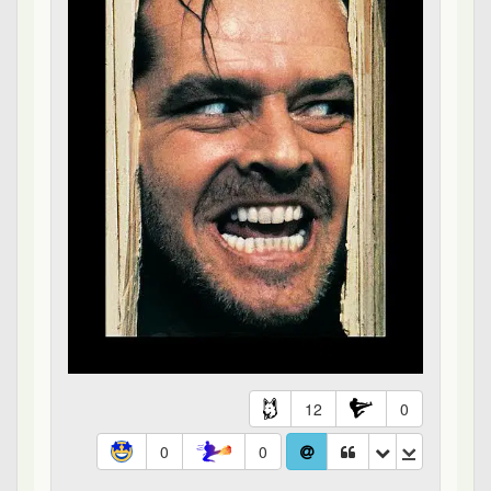
12
0
0
0