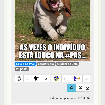
Louco na PAS
bastter.com
Origem do Selo
26 posts
8
0
0
0
Seria uma epifania ? - #11 de 37