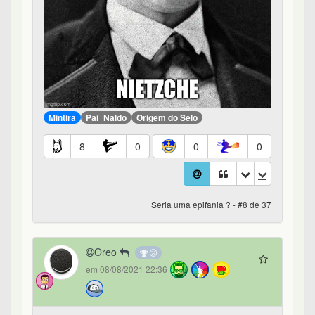
Mintira
Pai_Naldo
Origem do Selo
8
0
0
0
Seria uma epifania ? - #8 de 37
Oreo
em 08/08/2021 22:36