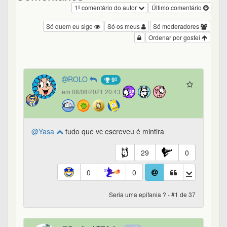
1º comentário do autor
Último comentário
Só quem eu sigo
Só os meus
Só moderadores
Ordenar por gostei
ROLO
9º
em 08/08/2021 20:43
@Yasa
tudo que vc escreveu é mintira
29
0
0
0
Seria uma epifania ? - #1 de 37