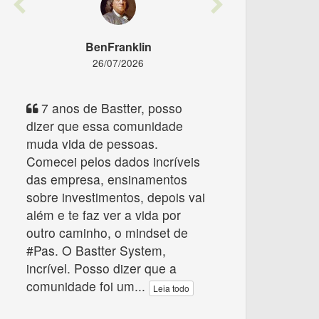
Previous
Next
BenFranklin
26/07/2026
7 anos de Bastter, posso
dizer que essa comunidade
muda vida de pessoas.
Comecei pelos dados incríveis
das empresa, ensinamentos
sobre investimentos, depois vai
além e te faz ver a vida por
outro caminho, o mindset de
#Pas. O Bastter System,
incrível. Posso dizer que a
comunidade foi um
...
Leia todo