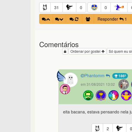
31
0
0
Responder
1
Comentários
Ordenar por gostei
Só quem eu s
Phantomm
186º
em 31/08/2021 13:02
eita bacana, estava pensando nela j
2