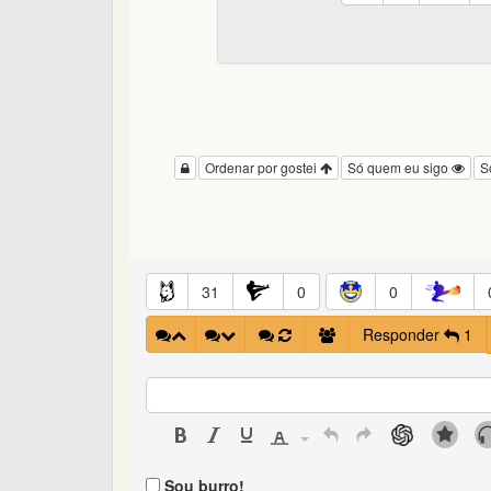
Ordenar por gostei
Só quem eu sigo
S
31
0
0
Responder
1
Sou burro!