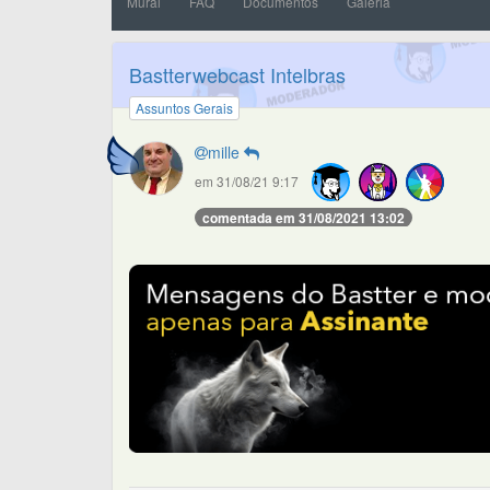
Mural
FAQ
Documentos
Galeria
Bastterwebcast Intelbras
Assuntos Gerais
mille
em 31/08/21 9:17
comentada em 31/08/2021 13:02