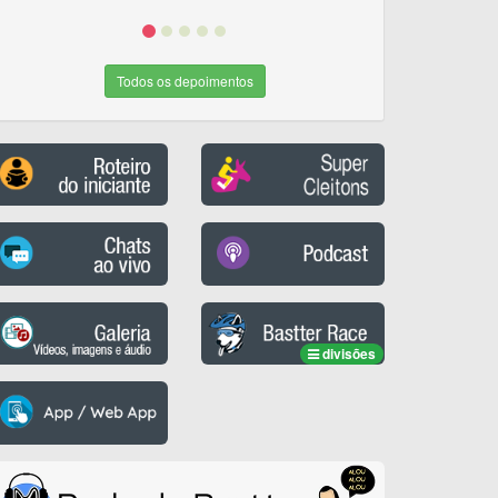
Todos os depoimentos
divisões