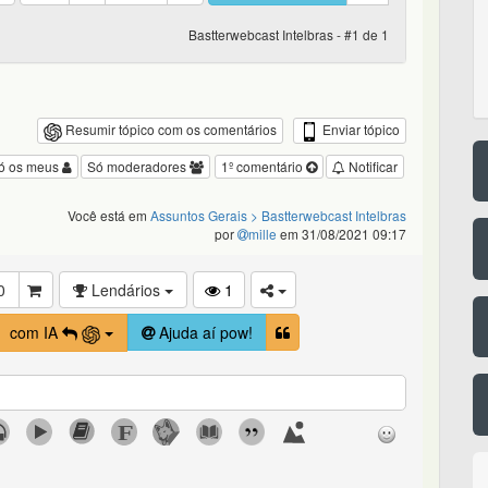
Bastterwebcast Intelbras - #1 de 1
Enviar tópico
Resumir tópico com os comentários
ó os meus
Só moderadores
1º comentário
Notificar
Você está em
Assuntos Gerais
> Bastterwebcast Intelbras
por
mille
em 31/08/2021 09:17
0
Lendários
1
com IA
Ajuda aí pow!