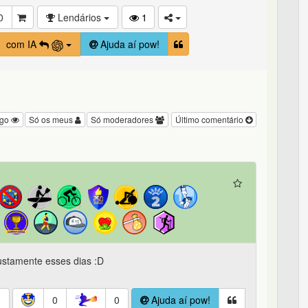
0
Lendários
1
com IA
Ajuda aí pow!
igo
Só os meus
Só moderadores
Último comentário
ustamente esses dias :D
0
0
0
Ajuda aí pow!