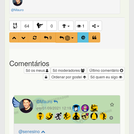
@Mauro
64
0
1
9
Comentários
Só os meus
Só moderadores
Último comentário
Ordenar por gostei
Só quem eu sigo
Mauro
em 01/09/2021 12:19
@senesino