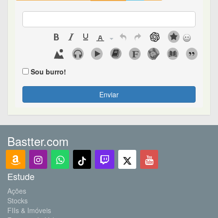
Sou burro!
Enviar
Bastter.com
Estude
Ações
Stocks
FIIs & Imóveis