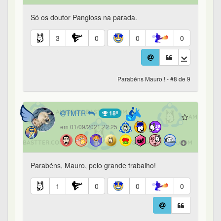
Só os doutor Pangloss na parada.
3
0
0
0
Parabéns Mauro ! - #8 de 9
TMTR
18º
em 01/09/2021 22:25
Parabéns, Mauro, pelo grande trabalho!
1
0
0
0