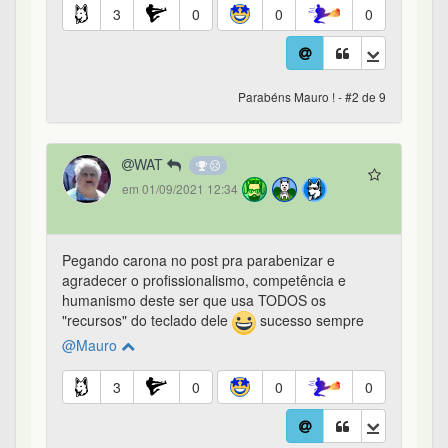
3
0
0
0
Parabéns Mauro ! - #2 de 9
WAT
em 01/09/2021 12:34
Pegando carona no post pra parabenizar e
agradecer o profissionalismo, competência e
humanismo deste ser que usa TODOS os
"recursos" do teclado dele
sucesso sempre
@Mauro
3
0
0
0