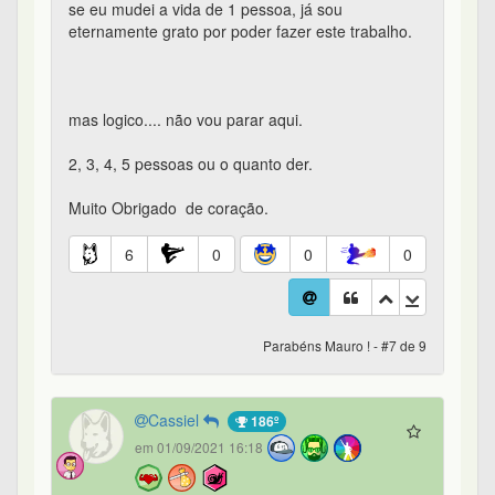
se eu mudei a vida de 1 pessoa, já sou
eternamente grato por poder fazer este trabalho.
mas logico.... não vou parar aqui.
2, 3, 4, 5 pessoas ou o quanto der.
Muito Obrigado de coração.
6
0
0
0
Parabéns Mauro ! - #7 de 9
Cassiel
186º
em 01/09/2021 16:18