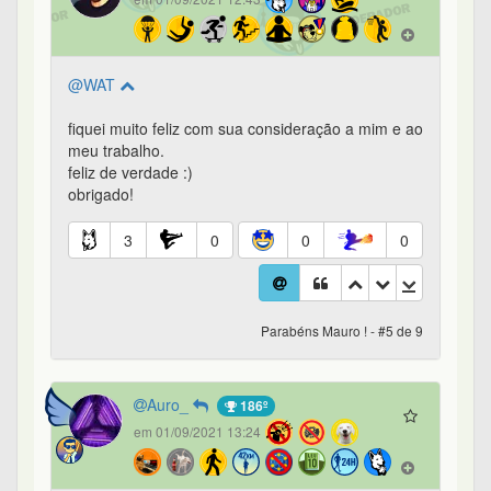
@WAT
fiquei muito feliz com sua consideração a mim e ao
meu trabalho.
feliz de verdade :)
obrigado!
3
0
0
0
Parabéns Mauro ! - #5 de 9
Auro_
186º
em 01/09/2021 13:24