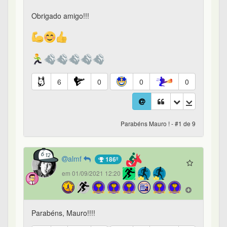
Obrigado amigo!!!
6
0
0
0
Parabéns Mauro ! - #1 de 9
almf
186º
em 01/09/2021 12:20
Parabéns, Mauro!!!!