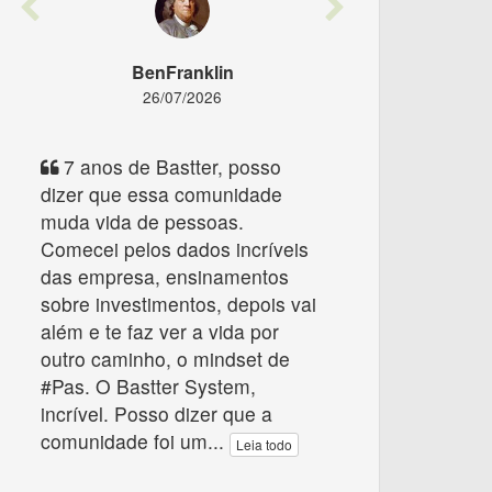
Previous
Next
BenFranklin
26/07/2026
7 anos de Bastter, posso
dizer que essa comunidade
muda vida de pessoas.
Comecei pelos dados incríveis
das empresa, ensinamentos
sobre investimentos, depois vai
além e te faz ver a vida por
outro caminho, o mindset de
#Pas. O Bastter System,
incrível. Posso dizer que a
comunidade foi um
...
Leia todo