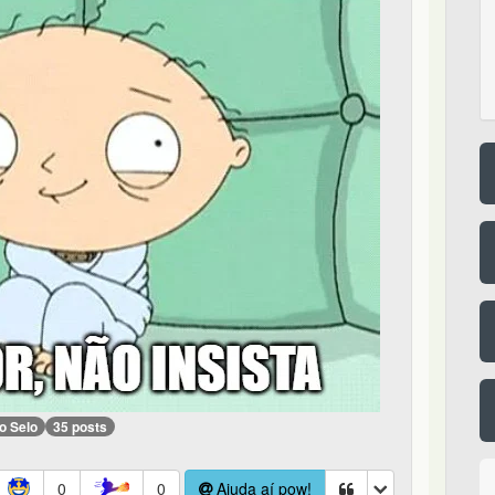
o Selo
35 posts
0
0
Ajuda aí pow!