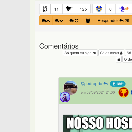
11
125
0
Responder
29
Comentários
Só quem eu sigo
Só os meus
Só
Orde
pedroprio
186º
em 03/09/2021 21:00