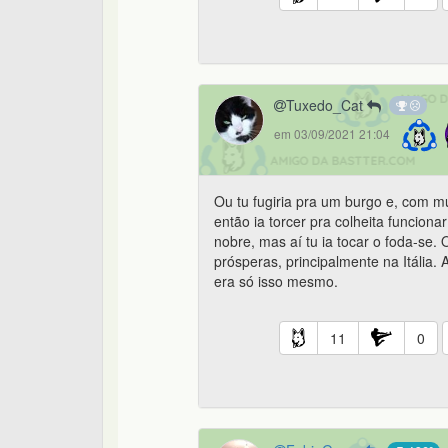
Tuxedo_Cat
em 03/09/2021 21:04
Ou tu fugiria pra um burgo e, com mu
então ia torcer pra colheita funciona
nobre, mas aí tu ia tocar o foda-se.
prósperas, principalmente na Itália. 
era só isso mesmo.
11
0