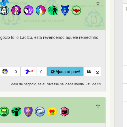
ócio foi o Laotzu, está revendendo aquele remedinho
0
0
Ajuda aí pow!
Ideia de negócio, se eu vivesse na idade média. - #3 de 29