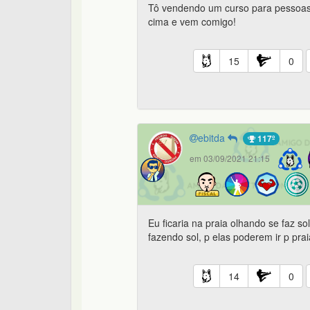
Tô vendendo um curso para pessoas 
cima e vem comigo!
15
0
ebitda
117º
em 03/09/2021 21:15
Eu ficaria na praia olhando se faz s
fazendo sol, p elas poderem ir p pra
14
0