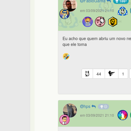
FabioGama
186º
em 03/09/2021 21:10
Eu acho que quem abriu um novo neg
que ele toma
44
1
hps
em 03/09/2021 21:10