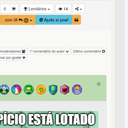
0
Lendários
14
com IA
Ajuda aí pow!
 moderadores
1º comentário do autor
Último comentário
nar por gostei