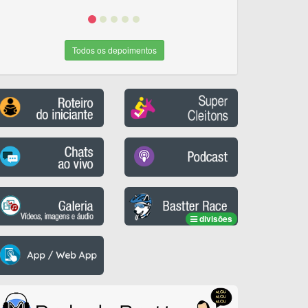
Todos os depoimentos
divisões