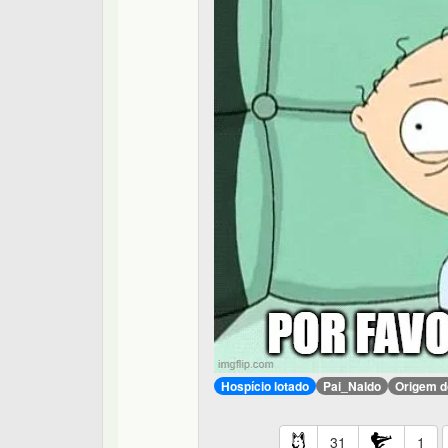
Hospício lotado
Pai_Naldo
Origem d
31
1