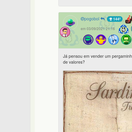
pogobol
144º
em 03/09/2021 21:16
Já pensou em vender um pergaminho
de valores?