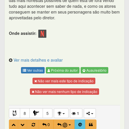
das mais honestas possíveis de quem está de fora vendo
tudo aqui acontecer sem saber de nada, e como os atores
conseguem se manter em seus personagens são muito bem
aproveitadas pelo diretor.
Onde assistir:
Ver mais detalhes e avaliar
Ver outras
Próxima do autor
Auauleatório
Não ver mais este tipo de indicação
Não ver mais nenhum tipo de indicação
8
5
1
0