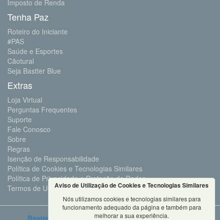
Imposto de Renda
Tenha Paz
Roteiro do Iniciante
#PAS
Saúde e Esportes
Cãotural
Seja Bastter Blue
Extras
Loja Virtual
Perguntas Frequentes
Suporte
Fale Conosco
Sobre
Regras
Isenção de Responsabilidade
Política de Cookies e Tecnologias Similares
Política de Privacidade e Proteção de Dados
Aviso de Utilização de Cookies e Tecnologias Similares
Termos de Uso
Nós utilizamos cookies e tecnologias similares para
funcionamento adequado da página e também para
melhorar a sua experiência.
Bastter.com
2001 ©Todos os Direitos Reservados