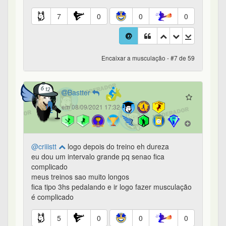
7
0
0
0
Encaixar a musculação - #7 de 59
Bastter
em 08/09/2021 17:32
@criiistt
logo depois do treino eh dureza
eu dou um intervalo grande pq senao fica
complicado
meus treinos sao muito longos
fica tipo 3hs pedalando e ir logo fazer musculação
é complicado
5
0
0
0