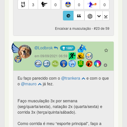
3
0
0
0
Encaixar a musculação - #23 de 59
Lodbrok
186º
em 09/09/2021 06:59
Eu faço parecido com o
@trankera
e com o que
o
@mauro
já fez.
Faço musculação 3x por semana
(seg/quarta/sexta), natação 2x (quarta/sexta) e
corrida 3x (terça/quinta/sábado).
Como corrida é meu “esporte principal”, faço a