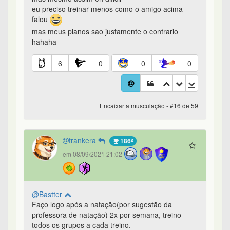
eu preciso treinar menos como o amigo acima
falou
mas meus planos sao justamente o contrario
hahaha
6
0
0
0
Encaixar a musculação - #16 de 59
trankera
186º
em 08/09/2021 21:02
@Bastter
Faço logo após a natação(por sugestão da
professora de natação) 2x por semana, treino
todos os grupos a cada treino.