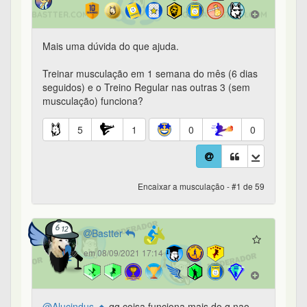
Mais uma dúvida do que ajuda.
Treinar musculação em 1 semana do mês (6 dias
seguidos) e o Treino Regular nas outras 3 (sem
musculação) funciona?
5
1
0
0
Encaixar a musculação - #1 de 59
Bastter
em 08/09/2021 17:14
@Alucindus
qq coisa funciona mais do q nao