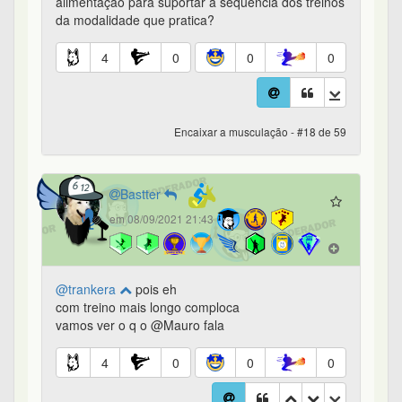
alimentação para suportar a sequência dos treinos
da modalidade que pratica?
4
0
0
0
Encaixar a musculação - #18 de 59
Bastter
em 08/09/2021 21:43
@trankera
pois eh
com treino mais longo comploca
vamos ver o q o @Mauro fala
4
0
0
0