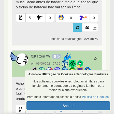
musculação antes de nadar e meio que aceitei que
o treino de natação não vai ser no limite.
5
0
0
0
Encaixar a musculação - #24 de 59
Kaizen
em 09/09/2021 07:32
Aviso de Utilização de Cookies e Tecnologias Similares
Nós utilizamos cookies e tecnologias similares para
Acho que é uma questão de percepção de esforço
funcionamento adequado da página e também para
e controle de intensidade se desenvolver esse
melhorar a sua experiência.
feeling da pra fazer as duas atividades de forma
Para mais informações acesse a nossa
Política de Cookies
.
produtiva.
Aceitar
3
0
0
0