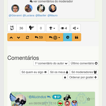
ver comentários do moderador
@Giovanni
@Luciana
@Bastter
@Mauro
36
0
4
59
Comentários
1º comentário do autor
Último comentário
Só quem eu sigo
Só os meus
Só moderadores
Ordenar por gostei
Alucindus
5º
em 08/09/2021 17:10