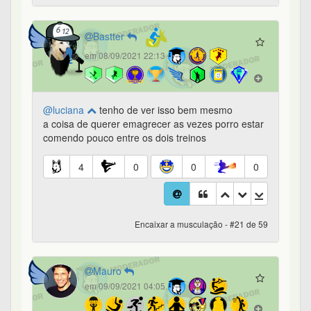
Bastter
em 08/09/2021 22:13
@luciana
tenho de ver isso bem mesmo
a coisa de querer emagrecer as vezes porro estar
comendo pouco entre os dois treinos
4
0
0
0
Encaixar a musculação - #21 de 59
Mauro
em 09/09/2021 04:05