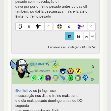
pesado com musculação off
dava pra por o treino pesado antes do day off
também, pq dai já descansava mais e ia até o
limite no treino pesado
5
0
0
0
Encaixar a musculação - #15 de 59
Bastter
em 08/09/2021 19:11
@criiistt
eu ja faço isso
musculação nos dias q treino mais curto
e o dia mais pesado domingo antes do DO
segunda
mas mesmo assim eh dificil