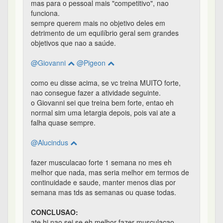
mas para o pessoal mais "competitivo", nao
funciona.
sempre querem mais no objetivo deles em
detrimento de um equilíbrio geral sem grandes
objetivos que nao a saúde.
@Giovanni
@Pigeon
como eu disse acima, se vc treina MUITO forte,
nao consegue fazer a atividade seguinte.
o Giovanni sei que treina bem forte, entao eh
normal sim uma letargia depois, pois vai ate a
falha quase sempre.
@Alucindus
fazer musculacao forte 1 semana no mes eh
melhor que nada, mas seria melhor em termos de
continuidade e saude, manter menos dias por
semana mas tds as semanas ou quase todas.
CONCLUSAO:
ate hj nao sei se eh melhor fazer musculacao