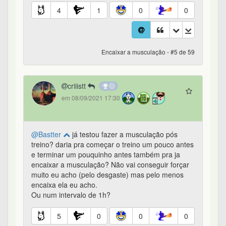
4
1
0
0
Encaixar a musculação - #5 de 59
criiistt
em 08/09/2021 17:30
@Bastter
já testou fazer a musculação pós
treino? daria pra começar o treino um pouco antes
e terminar um pouquinho antes também pra ja
encaixar a musculação? Não vai conseguir forçar
muito eu acho (pelo desgaste) mas pelo menos
encaixa ela eu acho.
Ou num intervalo de 1h?
5
0
0
0