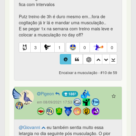
fica com intervalos
Putz treino de 3h é duro mesmo em...fora de
cogitação já ir lá e mandar uma musculação..
E se pegar 1x na semana com treino mais leve e
colocar a musculação no day off?
3
1
0
0
Encaixar a musculação - #10 de 59
Pigeon
186º
em 08/09/2021 17:53
@Giovanni
eu também sentia muito essa
letargia no dia seguinte pós musculação. O pior