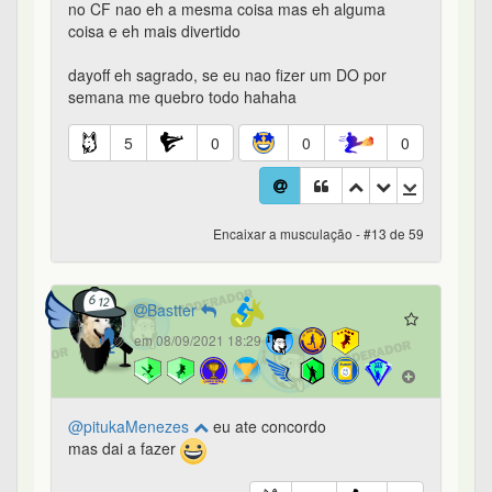
no CF nao eh a mesma coisa mas eh alguma
coisa e eh mais divertido
dayoff eh sagrado, se eu nao fizer um DO por
semana me quebro todo hahaha
5
0
0
0
Encaixar a musculação - #13 de 59
Bastter
em 08/09/2021 18:29
@pitukaMenezes
eu ate concordo
mas dai a fazer