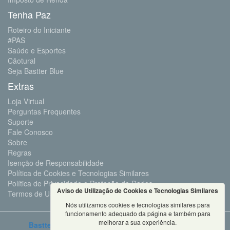
Tenha Paz
Roteiro do Iniciante
#PAS
Saúde e Esportes
Cãotural
Seja Bastter Blue
Extras
Loja Virtual
Perguntas Frequentes
Suporte
Fale Conosco
Sobre
Regras
Isenção de Responsabilidade
Política de Cookies e Tecnologias Similares
Política de Privacidade e Proteção de Dados
Aviso de Utilização de Cookies e Tecnologias Similares
Termos de Uso
Nós utilizamos cookies e tecnologias similares para
funcionamento adequado da página e também para
melhorar a sua experiência.
Bastter.com
2001 ©Todos os Direitos Reservados