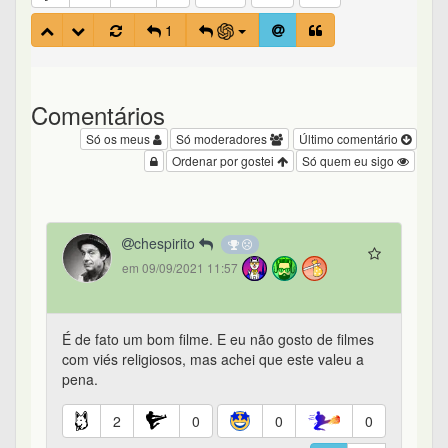
1
Comentários
Só os meus
Só moderadores
Último comentário
Ordenar por gostei
Só quem eu sigo
chespirito
em 09/09/2021 11:57
É de fato um bom filme. E eu não gosto de filmes
com viés religiosos, mas achei que este valeu a
pena.
2
0
0
0