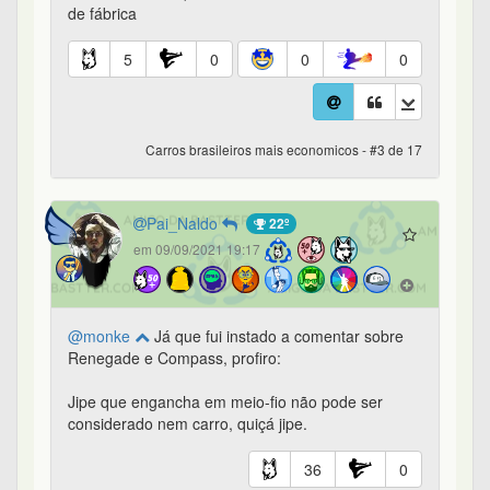
de fábrica
5
0
0
0
Carros brasileiros mais economicos - #3 de 17
Pai_Naldo
22º
em 09/09/2021 19:17
@monke
Já que fui instado a comentar sobre
Renegade e Compass, profiro:
Jipe que engancha em meio-fio não pode ser
considerado nem carro, quiçá jipe.
36
0