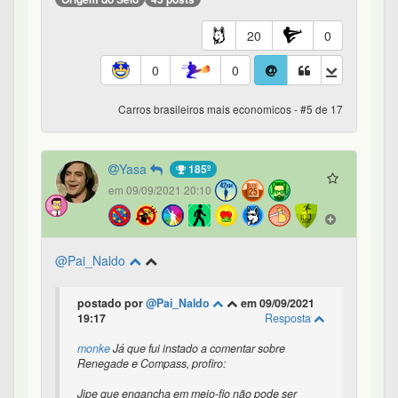
20
0
0
0
Carros brasileiros mais economicos - #5 de 17
Yasa
185º
em 09/09/2021 20:10
@Pai_Naldo
postado por
@Pai_Naldo
em 09/09/2021
19:17
Resposta
monke
Já que fui instado a comentar sobre
Renegade e Compass, profiro:
Jipe que engancha em meio-fio não pode ser