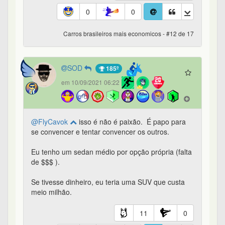
0
0
Carros brasileiros mais economicos - #12 de 17
SOD
185º
em 10/09/2021 06:22
@FlyCavok
isso é não é paixão. É papo para
se convencer e tentar convencer os outros.
Eu tenho um sedan médio por opção própria (falta
de $$$ ).
Se tivesse dinheiro, eu teria uma SUV que custa
meio milhão.
11
0