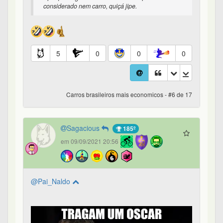
considerado nem carro, quiçá jipe.
5
0
0
0
Carros brasileiros mais economicos - #6 de 17
Sagacious
185º
em 09/09/2021 20:56
@Pai_Naldo