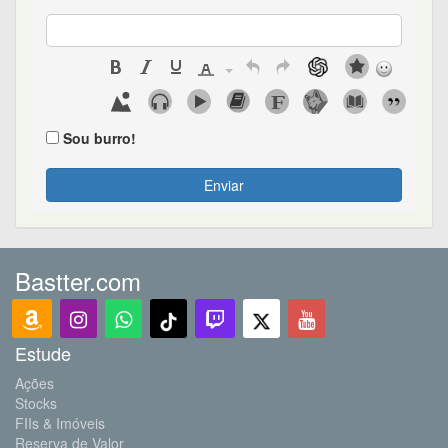
Sou burro!
Enviar
Bastter.com
Estude
Ações
Stocks
FIIs & Imóveis
Reserva de Valor