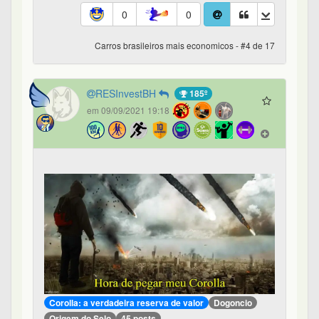
0
0
Carros brasileiros mais economicos - #4 de 17
RESInvestBH
185º
em 09/09/2021 19:18
Corolla: a verdadeira reserva de valor
Dogoncio
Origem do Selo
45 posts