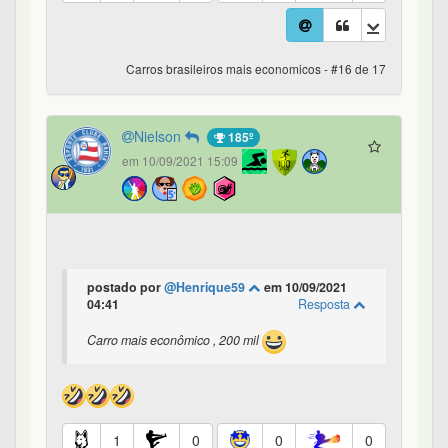
Carros brasileiros mais economicos - #16 de 17
Nielson
185º
em 10/09/2021 15:09
postado por
@Henrique59
em 10/09/2021
04:41
Resposta
Carro mais econômico , 200 mil
1
0
0
0