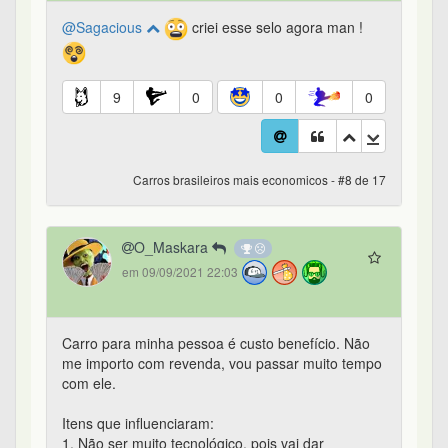
@Sagacious
criei esse selo agora man !
9
0
0
0
Carros brasileiros mais economicos - #8 de 17
O_Maskara
em 09/09/2021 22:03
Carro para minha pessoa é custo benefício. Não
me importo com revenda, vou passar muito tempo
com ele.
Itens que influenciaram:
1. Não ser muito tecnológico, pois vai dar