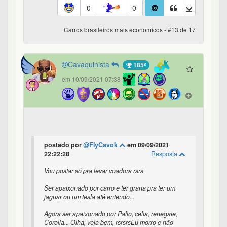
0
0
Carros brasileiros mais economicos - #13 de 17
Cavaquinista
185º
em 10/09/2021 07:38
postado por
@FlyCavok
em 09/09/2021
22:22:28
Resposta
Vou postar só pra levar voadora rsrs
Ser apaixonado por carro e ter grana pra ter um
jaguar ou um tesla até entendo...
Agora ser apaixonado por Palio, celta, renegate,
Corolla... Olha, veja bem, rsrsrsEu morro e não