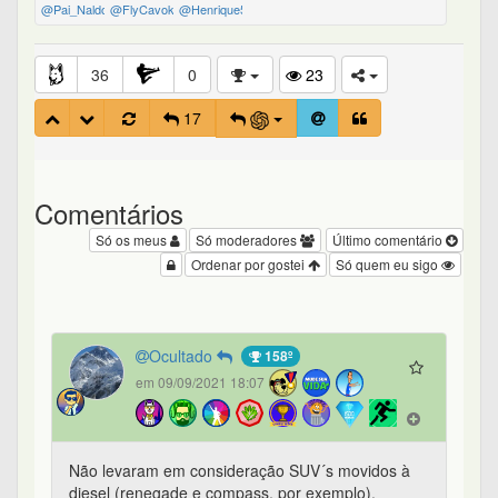
@Pai_Naldo
@FlyCavok
@Henrique59
36
0
23
17
Comentários
Só os meus
Só moderadores
Último comentário
Ordenar por gostei
Só quem eu sigo
Ocultado
158º
em 09/09/2021 18:07
Não levaram em consideração SUV´s movidos à
diesel (renegade e compass, por exemplo).