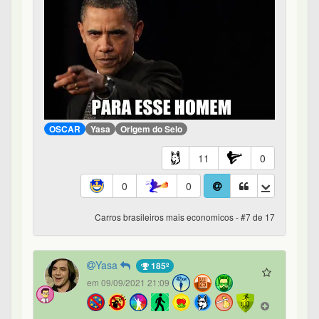
OSCAR
Yasa
Origem do Selo
11
0
0
0
Carros brasileiros mais economicos - #7 de 17
Yasa
185º
em 09/09/2021 21:09