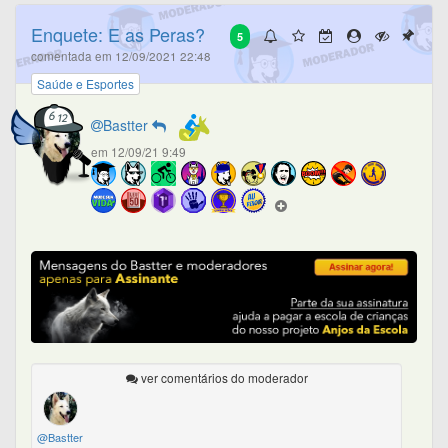
Enquete: E as Peras?
5
comentada em 12/09/2021 22:48
Saúde e Esportes
Bastter
em 12/09/21 9:49
ver comentários do moderador
@Bastter