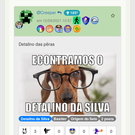
Creeper
185º
em 12/09/2021 10:57
Detalino das pêras
Detalino da Silva
Bastter
Origem do Selo
2 posts
3
0
0
0