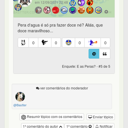
em 12/09/2021 22:48
Pera d'agua é só pra fazer doce né? Aliás, que
doce maravilhoso...
0
0
0
0
Enquete: E as Peras? - #5 de 5
ver comentários do moderador
@Bastter
Resumir tópico com os comentários
Enviar tópico
1º comentário do autor
1º comentário
Notificar