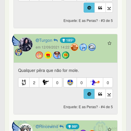
Enquete: E as Peras? - #3 de 5
Turgon
185º
em 12/09/2021 14:22
Qualquer pêra que não for mole.
2
0
0
0
Enquete: E as Peras? - #4 de 5
Rincewind
98º