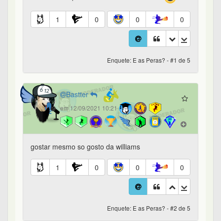
1
0
0
0
Enquete: E as Peras? - #1 de 5
Bastter
em 12/09/2021 10:21
gostar mesmo so gosto da williams
1
0
0
0
Enquete: E as Peras? - #2 de 5