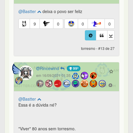
@Bastter
deixa o povo ser feliz
9
0
0
0
torresmo - #13 de 27
Rincewind
99º
em 16/09/2021 01:35
@Bastter
Essa é a dúvida né?
"Viver" 80 anos sem torresmo.