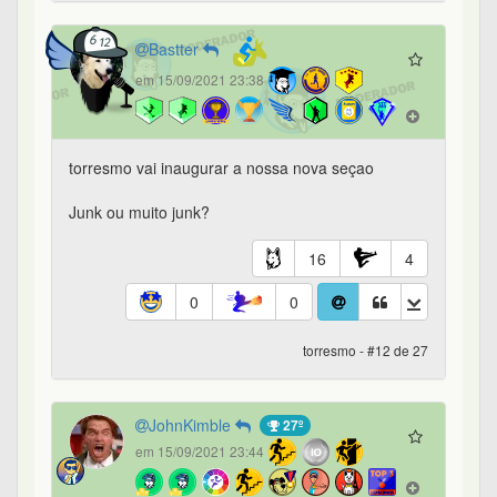
Bastter
em 15/09/2021 23:38
torresmo vai inaugurar a nossa nova seçao
Junk ou muito junk?
16
4
0
0
torresmo - #12 de 27
JohnKimble
27º
em 15/09/2021 23:44