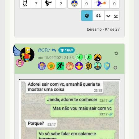
7
2
0
0
torresmo - #7 de 27
CR7
186º
em 15/09/2021 21:33