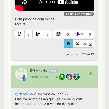
Assista no Youtube
Bem parecida com minha
receita!
3
0
0
0
torresmo - #22 de 27
B.Max
em 16/09/2021 17:16
@NeotM
é um clássico. ??????.
Mas tive a impressão que
@Salama
esta
falando do torresmo trivial do dia-a-dia .