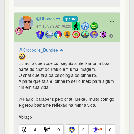
Rhoads
186º
em 16/09/2021 06:29
@Crocodile_Dundee
Eu acho que você conseguiu sintetizar uma boa
parte do chat do Paulo em uma imagem.
O chat que fala da psicologia do dinheiro.
A parte que fala e dinheiro ser o meio para algum
fim em sua vida.
@Paulo, parabéns pelo chat. Mexeu muito comigo
e gerou bastante reflexão na minha vida.
Abraço
4
0
0
0