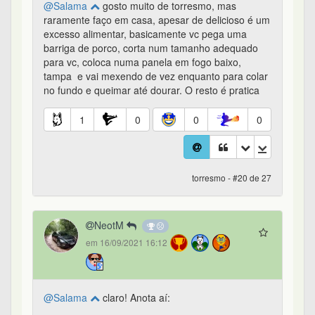
@Salama
gosto muito de torresmo, mas
raramente faço em casa, apesar de delicioso é um
excesso alimentar, basicamente vc pega uma
barriga de porco, corta num tamanho adequado
para vc, coloca numa panela em fogo baixo,
tampa e vai mexendo de vez enquanto para colar
no fundo e queimar até dourar. O resto é pratica
1
0
0
0
torresmo - #20 de 27
NeotM
em 16/09/2021 16:12
@Salama
claro! Anota aí: