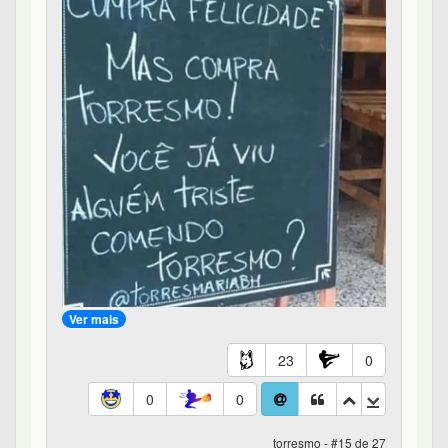
Ver mais
23
0
0
0
torresmo - #15 de 27