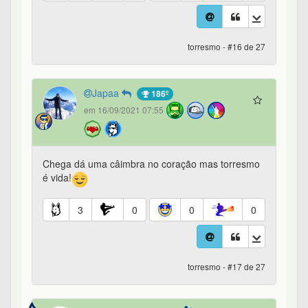
torresmo - #16 de 27
Japaa
186º
em 16/09/2021 07:55
Chega dá uma câimbra no coração mas torresmo
é vida!
3
0
0
0
torresmo - #17 de 27