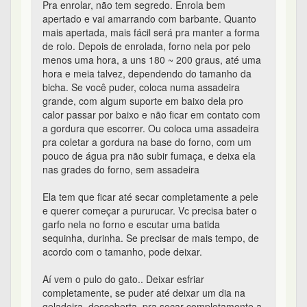
Pra enrolar, não tem segredo. Enrola bem
apertado e vai amarrando com barbante. Quanto
mais apertada, mais fácil será pra manter a forma
de rolo. Depois de enrolada, forno nela por pelo
menos uma hora, a uns 180 ~ 200 graus, até uma
hora e meia talvez, dependendo do tamanho da
bicha. Se você puder, coloca numa assadeira
grande, com algum suporte em baixo dela pro
calor passar por baixo e não ficar em contato com
a gordura que escorrer. Ou coloca uma assadeira
pra coletar a gordura na base do forno, com um
pouco de água pra não subir fumaça, e deixa ela
nas grades do forno, sem assadeira
Ela tem que ficar até secar completamente a pele
e querer começar a pururucar. Vc precisa bater o
garfo nela no forno e escutar uma batida
sequinha, durinha. Se precisar de mais tempo, de
acordo com o tamanho, pode deixar.
Aí vem o pulo do gato.. Deixar esfriar
completamente, se puder até deixar um dia na
geladeira, descoberta, pra secar completamente a