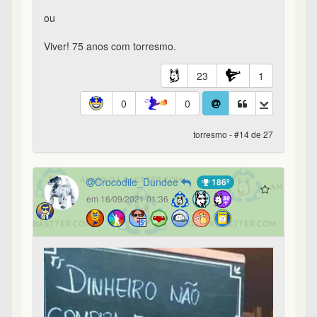
ou
Viver! 75 anos com torresmo.
23
1
0
0
torresmo - #14 de 27
Crocodile_Dundee
186º
em 16/09/2021 01:36