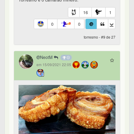
16
1
0
0
torresmo - #9 de 27
NeotM
em 15/09/2021 22:05