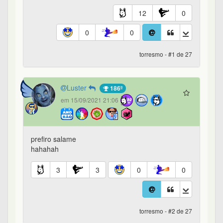
12
0
0
0
torresmo - #1 de 27
Luster
186º
em 15/09/2021 21:06
prefiro salame
hahahah
3
3
0
0
torresmo - #2 de 27