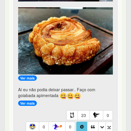
Ver mais
Aí eu não podia deixar passar.. Faço com
goiabada apimentada
Ver mais
23
0
0
0