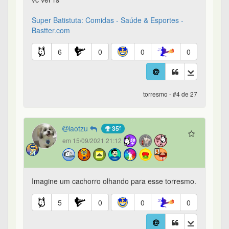
Super Batistuta: Comidas - Saúde & Esportes -
Bastter.com
6
0
0
0
torresmo - #4 de 27
laotzu
35º
em 15/09/2021 21:12
Imagine um cachorro olhando para esse torresmo.
5
0
0
0