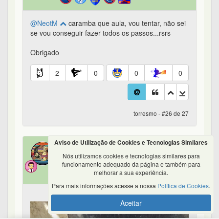
@NeotM
caramba que aula, vou tentar, não sei
se vou conseguir fazer todos os passos...rsrs
Obrigado
2
0
0
0
torresmo - #26 de 27
Aviso de Utilização de Cookies e Tecnologias Similares
Gilso
90º
Nós utilizamos cookies e tecnologias similares para
em 26/09/2021 09:13
funcionamento adequado da página e também para
melhorar a sua experiência.
Para mais informações acesse a nossa
Política de Cookies
.
Aceitar