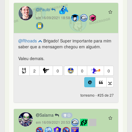
Paulo
em 16/09/2021 18:58
@Rhoads
Brigado! Super importante para mim
saber que a mensagem chegou em alguém.
Valeu demais.
2
0
0
0
torresmo - #25 de 27
Salama
em 16/09/2021 20:53