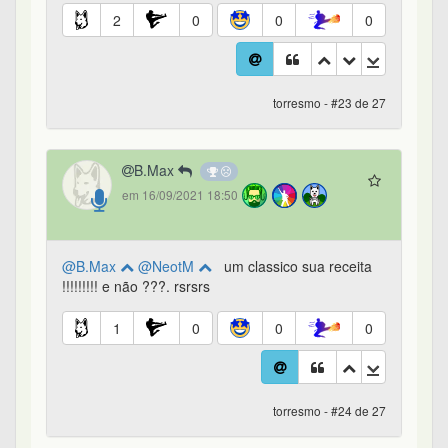
2
0
0
0
torresmo - #23 de 27
B.Max
em 16/09/2021 18:50
@B.Max
@NeotM
um classico sua receita
!!!!!!!!! e não ???. rsrsrs
1
0
0
0
torresmo - #24 de 27