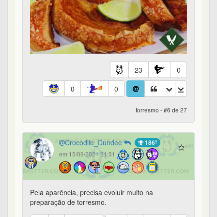
23
0
0
0
torresmo - #6 de 27
Crocodile_Dundee
186º
em 15/09/2021 21:31
Pela aparência, precisa evoluir muito na
preparação de torresmo.