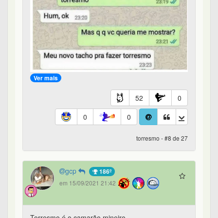
Ver mais
52
0
0
0
torresmo - #8 de 27
gcp
186º
em 15/09/2021 21:42
Torresmo é o camarão mineiro.