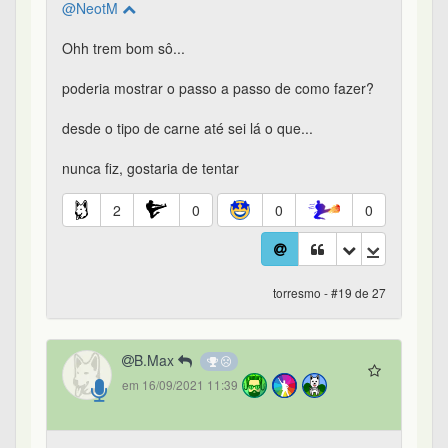
@NeotM
Ohh trem bom sô...
poderia mostrar o passo a passo de como fazer?
desde o tipo de carne até sei lá o que...
nunca fiz, gostaria de tentar
2
0
0
0
torresmo - #19 de 27
B.Max
em 16/09/2021 11:39