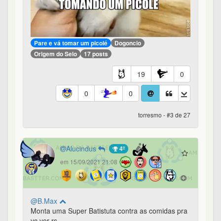
Pare e vá tomar um picolé
Dogoncio
Origem do Selo
17 posts
19
0
0
0
torresmo - #3 de 27
Alucindus
4º
em 15/09/2021 21:08
@B.Max
Monta uma Super Batistuta contra as comidas pra
vc ver rs