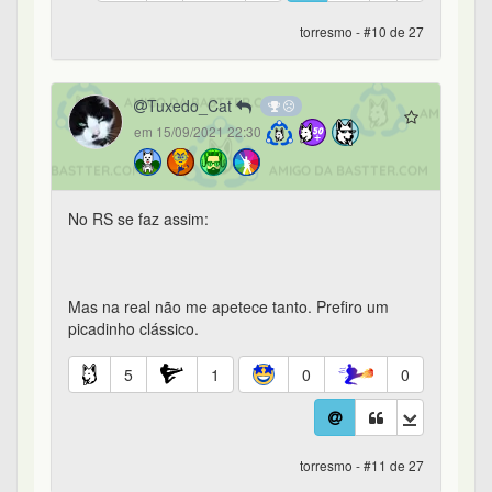
torresmo - #10 de 27
Tuxedo_Cat
em 15/09/2021 22:30
No RS se faz assim:
Mas na real não me apetece tanto. Prefiro um
picadinho clássico.
5
1
0
0
torresmo - #11 de 27