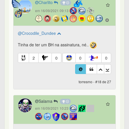
Charlito
em 16/09/2021 09:13
@Crocodile_Dundee
Tinha de ter um BH na assinatura, né..
2
0
0
0
torresmo - #18 de 27
Salama
em 16/09/2021 10:23